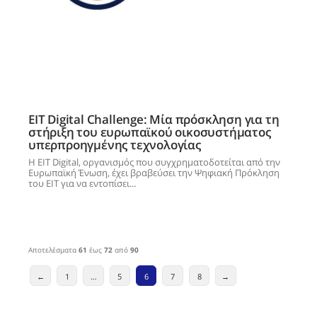
EIT Digital Challenge: Μία πρόσκληση για τη
στήριξη του ευρωπαϊκού οικοσυστήματος
υπερπροηγμένης τεχνολογίας
Η EIT Digital, οργανισμός που συγχρηματοδοτείται από την
Ευρωπαϊκή Ένωση, έχει βραβεύσει την Ψηφιακή Πρόκληση
του ΕΙΤ για να εντοπίσει...
Αποτελέσματα
61
έως
72
από
90
Πλοήγηση
←
1
…
5
6
7
8
→
άρθρων