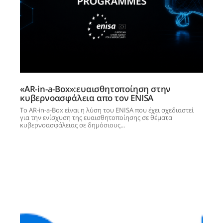
«AR-in-a-Box»:ευαισθητοποίηση στην
κυβερνοασφάλεια απο τον ENISA
Το AR-in-a-Box είναι η λύση του ENISA που έχει σχεδιαστεί
για την ενίσχυση της ευαισθητοποίησης σε θέματα
κυβερνοασφάλειας σε δημόσιους...