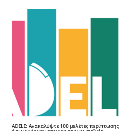
ADELE: Ανακαλύψτε 100 μελέτες περίπτωσης