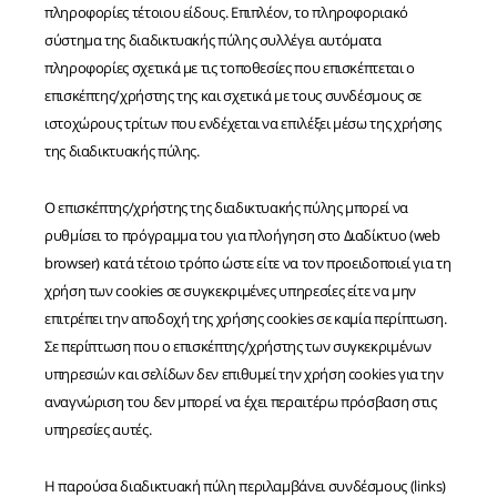
πληροφορίες τέτοιου είδους. Επιπλέον, το πληροφοριακό
σύστημα της διαδικτυακής πύλης συλλέγει αυτόματα
πληροφορίες σχετικά με τις τοποθεσίες που επισκέπτεται ο
επισκέπτης/χρήστης της και σχετικά με τους συνδέσμους σε
ιστοχώρους τρίτων που ενδέχεται να επιλέξει μέσω της χρήσης
της διαδικτυακής πύλης.
Ο επισκέπτης/χρήστης της διαδικτυακής πύλης μπορεί να
ρυθμίσει το πρόγραμμα του για πλοήγηση στο Διαδίκτυο (web
browser) κατά τέτοιο τρόπο ώστε είτε να τον προειδοποιεί για τη
χρήση των cookies σε συγκεκριμένες υπηρεσίες είτε να μην
επιτρέπει την αποδοχή της χρήσης cookies σε καμία περίπτωση.
Σε περίπτωση που ο επισκέπτης/χρήστης των συγκεκριμένων
υπηρεσιών και σελίδων δεν επιθυμεί την χρήση cookies για την
αναγνώριση του δεν μπορεί να έχει περαιτέρω πρόσβαση στις
υπηρεσίες αυτές.
Η παρούσα διαδικτυακή πύλη περιλαμβάνει συνδέσμους (links)