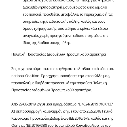
άμεσα σε ισχύ στο σύνολό τους. Το Υπουργείο Ψηφιακής
Διακυβέρνησης διατηρεί μονομερώς το δικαίωμα να
τροποποιεί, προσθέτει, μεταβάλλει το περιεχόμενο ή τις
υπηρεσίες της διαδικτυακής πύλης, καθώς και τους
όρους χρήσης αυτής, οποτεδήποτε κρίνει κάτι τέτοιο
αναγκαίο, χωρίς προηγούμενη ειδοποίηση, μέσω της
ίδιας της διαδικτυακής πύλης.
Πολιτική Προστασίας Δεδομένων Προσωπικού Χαρακτήρα
Σας ευχαριστούμε που επισκεφθήκατε το διαδικτυακό τόπο του
national Coalition. Πριν χρησιμοποιήσετε την ιστοσελίδα μας,
παρακαλούμε διαβάστε προσεκτικά την παρούσα Πολιτική
Προστασίας Δεδομένων Προσωπικού Χαρακτήρα.
Από 29-08-2019 ισχύει και εφαρμόζεται ο Ν. 4624/2019 (ΦΕΚ 137
Α’) σε προσαρμογή και εναρμόνιση με τον από 25.5.2018 Γενικό
Κανονισμό Προστασίας Δεδομένων (ΕΕ 2016/679, καθώς και της
Οδηγίας (ΕΕ 2016/680) του Ευρωπαϊκού Κοινοβουλίου, με τον