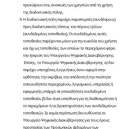
προκύψουν στις συσκευές των χρηστών από τη χρήση
της διαδικτυακής πύλης.
Η διαδικτυακή πύλη περιέχει παραπομπές (συνδέσμους)
προς διαδικτυακούς τόπους και πόρους τρίτων
(συνδεδεμένες τοποθεσίες). Οι συνδεδεμένες αυτές
τοποθεσίες παρέχονται μόνο για την ευκολία του χρήστη
και όχι ως τοποθεσίες, των οποίων το περιεχόμενο φέρει
την έγκριση του Υπουργείου Ψηφιακής Διακυβέρνησης.
Επίσης, το Υπουργείο Ψηφιακής Διακυβέρνησης α) δεν
παρέχει υποσχέσεις ή εγγυήσεις όσον αφορά στην
ορθότητα, την ακρίβεια, την απόδοση ή την ποιότητα
οποιουδήποτε περιεχομένου, λογισμικού, υπηρεσίας ή
εφαρμογής υπάρχει σε οποιαδήποτε συνδεδεμένη
τοποθεσία, β) δεν είναι υπεύθυνη για τη διαθεσιμότητα ή
το περιεχόμενο ή τις δραστηριότητες των συνδεδεμένων
τοποθεσιών. Σε καμία περίπτωση δεν ευθύνεται το
Υπουργείο Ψηφιακής Διακυβέρνησης για τους όρους
προστασίας των Προσωπικών Δεδομένων των