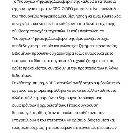
Το Υπουργείο Ψηφιακής Διακυβέρνησης καθορίζει τα πλαίσια
της συνεργασίας με τον DPO. Ο DPO μπορεί να είναι υπάλληλος
του Υπουργείου Ψηφιακής Διακυβέρνησης ή να είναι εξωτερικός
συνεργάτης και να ασκεί τα καθήκοντα του δυνάμει σχετικής
σύμβασης παροχής υπηρεσιών. Σε κάθε περίπτωση, το
Υπουργείο Ψηφιακής Διακυβέρνησης εξασφαλίζει ότι έχει
αποδεδειγμένη εμπειρία και γνώσεις σε ζητήματα προστασίας
δεδομένων προσωπικού χαρακτήρα, ιδίως αναφορικά με το
εφαρμοστέο δίκαιο, τα οργανωτικά-τεχνικά ζητήματα και τις
ορθές πρακτικές που συνάδουν με την προστασία των εν λόγω
δεδομένων.
Σε κάθε περίπτωση, ο DPO αποτελεί ανεξάρτητο συμβουλευτικό
όργανο, που μπορεί παράλληλα να ασκεί και άλλα καθήκοντα,
αλλά αυτά δεν μπορούν να δημιουργούν σύγκρουση
συμφερόντων ή αρμοδιοτήτων. Τέτοια σύγκρουση
δημιουργείται, ιδίως όταν τα υπόλοιπα καθήκοντα τον
υποχρεώνουν ή του επιτρέπουν να ορίσει ο ίδιος τα μέσα και
τους σκοπούς μίας η περισσοτέρων επεξεργασιών δεδομένων