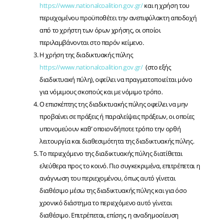
https://www.nationalcoalition.gov.gr/
και η χρήση του
περιεχομένου προϋποθέτει την ανεπιφύλακτη αποδοχή
από το χρήστη των όρων χρήσης, οι οποίοι
περιλαμβάνονται στο παρόν κείμενο.
Η χρήση της διαδικτυακής πύλης
https://www.nationalcoalition.gov.gr/
(στο εξής
διαδικτυακή πύλη), οφείλει να πραγματοποιείται μόνο
για νόμιμους σκοπούς και με νόμιμο τρόπο.
Ο επισκέπτης της διαδικτυακής πύλης οφείλει να μην
προβαίνει σε πράξεις ή παραλείψεις πράξεων, οι οποίες
υπονομεύουν καθ’ οποιονδήποτε τρόπο την ορθή
λειτουργία και διαθεσιμότητα της διαδικτυακής πύλης.
Το περιεχόμενο της διαδικτυακής πύλης διατίθεται
ελεύθερα προς το κοινό. Πιο συγκεκριμένα, επιτρέπεται η
ανάγνωση του περιεχομένου, όπως αυτό γίνεται
διαθέσιμο μέσω της διαδικτυακής πύλης και για όσο
χρονικό διάστημα το περιεχόμενο αυτό γίνεται
διαθέσιμο. Επιτρέπεται, επίσης, η αναδημοσίευση