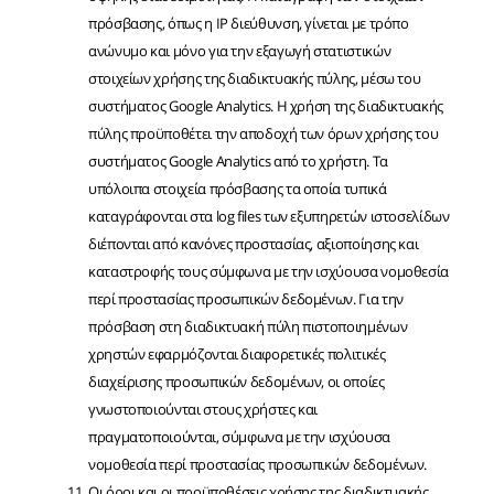
πρόσβασης, όπως η IP διεύθυνση, γίνεται με τρόπο
ανώνυμο και μόνο για την εξαγωγή στατιστικών
στοιχείων χρήσης της διαδικτυακής πύλης, μέσω του
συστήματος Google Analytics. Η χρήση της διαδικτυακής
πύλης προϋποθέτει την αποδοχή των όρων χρήσης του
συστήματος Google Analytics από το χρήστη. Τα
υπόλοιπα στοιχεία πρόσβασης τα οποία τυπικά
καταγράφονται στα log files των εξυπηρετών ιστοσελίδων
διέπονται από κανόνες προστασίας, αξιοποίησης και
καταστροφής τους σύμφωνα με την ισχύουσα νομοθεσία
περί προστασίας προσωπικών δεδομένων. Για την
πρόσβαση στη διαδικτυακή πύλη πιστοποιημένων
χρηστών εφαρμόζονται διαφορετικές πολιτικές
διαχείρισης προσωπικών δεδομένων, οι οποίες
γνωστοποιούνται στους χρήστες και
πραγματοποιούνται, σύμφωνα με την ισχύουσα
νομοθεσία περί προστασίας προσωπικών δεδομένων.
Οι όροι και οι προϋποθέσεις χρήσης της διαδικτυακής