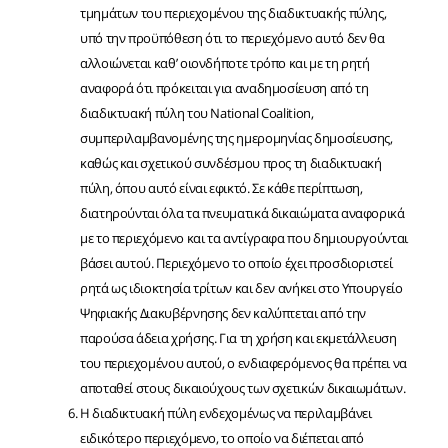
τμημάτων του περιεχομένου της διαδικτυακής πύλης,
υπό την προϋπόθεση ότι το περιεχόμενο αυτό δεν θα
αλλοιώνεται καθ’ οιονδήποτε τρόπο και με τη ρητή
αναφορά ότι πρόκειται για αναδημοσίευση από τη
διαδικτυακή πύλη του National Coalition,
συμπεριλαμβανομένης της ημερομηνίας δημοσίευσης,
καθώς και σχετικού συνδέσμου προς τη διαδικτυακή
πύλη, όπου αυτό είναι εφικτό. Σε κάθε περίπτωση,
διατηρούνται όλα τα πνευματικά δικαιώματα αναφορικά
με το περιεχόμενο και τα αντίγραφα που δημιουργούνται
βάσει αυτού. Περιεχόμενο το οποίο έχει προσδιοριστεί
ρητά ως ιδιοκτησία τρίτων και δεν ανήκει στο Υπουργείο
Ψηφιακής Διακυβέρνησης δεν καλύπτεται από την
παρούσα άδεια χρήσης. Για τη χρήση και εκμετάλλευση
του περιεχομένου αυτού, ο ενδιαφερόμενος θα πρέπει να
αποταθεί στους δικαιούχους των σχετικών δικαιωμάτων.
Η διαδικτυακή πύλη ενδεχομένως να περιλαμβάνει
ειδικότερο περιεχόμενο, το οποίο να διέπεται από