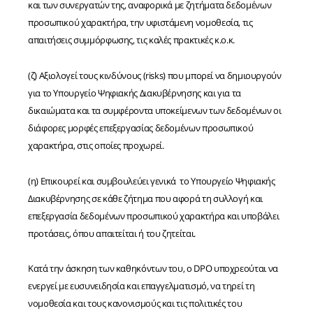
και των συνεργατών της, αναφορικά με ζητήματα δεδομένων
προσωπικού χαρακτήρα, την υφιστάμενη νομοθεσία, τις
απαιτήσεις συμμόρφωσης, τις καλές πρακτικές κ.ο.κ.
(ζ) Αξιολογεί τους κινδύνους (risks) που μπορεί να δημιουργούν
για το Υπουργείο Ψηφιακής Διακυβέρνησης και για τα
δικαιώματα και τα συμφέροντα υποκείμενων των δεδομένων οι
διάφορες μορφές επεξεργασίας δεδομένων προσωπικού
χαρακτήρα, στις οποίες προχωρεί.
(η) Επικουρεί και συμβουλεύει γενικά το Υπουργείο Ψηφιακής
Διακυβέρνησης σε κάθε ζήτημα που αφορά τη συλλογή και
επεξεργασία δεδομένων προσωπικού χαρακτήρα και υποβάλει
προτάσεις, όπου απαιτείται ή του ζητείται.
Κατά την άσκηση των καθηκόντων του, ο DPO υποχρεούται να
ενεργεί με ευσυνειδησία και επαγγελματισμό, να τηρεί τη
νομοθεσία και τους κανονισμούς και τις πολιτικές του