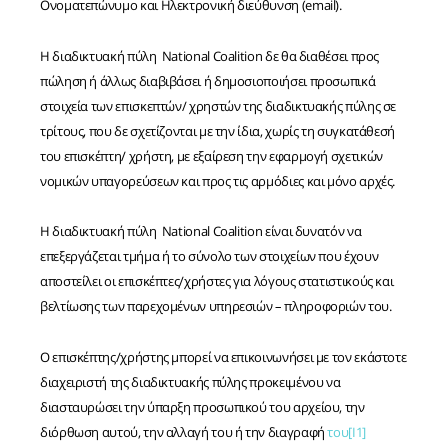
Ονοματεπώνυμο και Ηλεκτρονική διεύθυνση (email).
Η διαδικτυακή πύλη National Coalition δε θα διαθέσει προς
πώληση ή άλλως διαβιβάσει ή δημοσιοποιήσει προσωπικά
στοιχεία των επισκεπτών/ χρηστών της διαδικτυακής πύλης σε
τρίτους, που δε σχετίζονται με την ίδια, χωρίς τη συγκατάθεσή
του επισκέπτη/ χρήστη, με εξαίρεση την εφαρμογή σχετικών
νομικών υπαγορεύσεων και προς τις αρμόδιες και μόνο αρχές.
Η διαδικτυακή πύλη National Coalition είναι δυνατόν να
επεξεργάζεται τμήμα ή το σύνολο των στοιχείων που έχουν
αποστείλει οι επισκέπτες/χρήστες για λόγους στατιστικούς και
βελτίωσης των παρεχομένων υπηρεσιών – πληροφοριών του.
Ο επισκέπτης/χρήστης μπορεί να επικοινωνήσει με τον εκάστοτε
διαχειριστή της διαδικτυακής πύλης προκειμένου να
διασταυρώσει την ύπαρξη προσωπικού του αρχείου, την
διόρθωση αυτού, την αλλαγή του ή την διαγραφή
του
[I1]