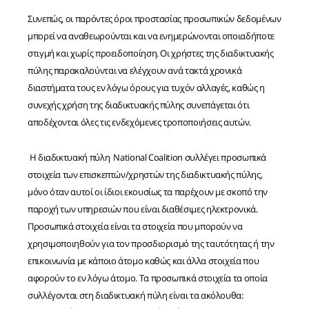
Συνεπώς, οι παρόντες όροι προστασίας προσωπικών δεδομένων
μπορεί να αναθεωρούνται και να ενημερώνονται οποιαδήποτε
στιγμή και χωρίς προειδοποίηση. Οι χρήστες της διαδικτυακής
πύλης παρακαλούνται να ελέγχουν ανά τακτά χρονικά
διαστήματα τους εν λόγω όρους για τυχόν αλλαγές, καθώς η
συνεχής χρήση της διαδικτυακής πύλης συνεπάγεται ότι
αποδέχονται όλες τις ενδεχόμενες τροποποιήσεις αυτών.
Η διαδικτυακή πύλη National Coalition συλλέγει προσωπικά
στοιχεία των επισκεπτών/χρηστών της διαδικτυακής πύλης,
μόνο όταν αυτοί οι ίδιοι εκουσίως τα παρέχουν με σκοπό την
παροχή των υπηρεσιών που είναι διαθέσιμες ηλεκτρονικά.
Προσωπικά στοιχεία είναι τα στοιχεία που μπορούν να
χρησιμοποιηθούν για τον προσδιορισμό της ταυτότητας ή την
επικοινωνία με κάποιο άτομο καθώς και άλλα στοιχεία που
αφορούν το εν λόγω άτομο. Τα προσωπικά στοιχεία τα οποία
συλλέγονται στη διαδικτυακή πύλη είναι τα ακόλουθα: