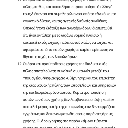
πύλης, καθώς και οποιαδήποτε τροποποίηση ή αλλαγή
τους διέπονται και συμπληρώνονται από το εθνικό και το
κοινοτικό δίκαιο, και τις σχετικές διεθνείς συνθήκες.
Οποιαδήποτε διάταξη των ανωτέρω όρων διαπιστωθεί
ότι είναι αντίθετη με το ως άνω νομικό πλαίσιο ή
καταστεί εκτός ισχύος, παύει αυτοδικαίως να ισχύει και
αφαιρείται από το παρόν, χωρίς σε καμία περίπτωση να
θίγεται η ισχύς των λοιπών όρων.
Οι όροι και προϋποθέσεις χρήσης της διαδικτυακής
πύλης αποτελούν τη συνολική συμφωνία μεταξύ του
Υπουργείου Ψηφιακής Διακυβέρνησης και του επισκέπτη
της διαδικτυακής πύλης, των ιστοσελίδων και υπηρεσιών
της και δεσμεύει μόνο αυτούς. Καμία τροποποίηση
αυτών των όρων χρήσης δεν λαμβάνεται υπόψη και δεν
αποτελεί μέρος αυτής της συμφωνίας, εάν δεν εκφράζεται
εγγράφως και δεν ενσωματωθεί στους παρόντες όρους
χρήσης. Οι όροι χρήσης στο παρόν κείμενο τίθενται