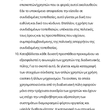
επισκεπτών/χρηστών που οι φορείς αυτοί ακολουθούν.
Εάν το υποκείμενο αποφασίσει την είσοδο σε
συνδεδεμένες τοποθεσίες, αυτό γίνεται με δική του
ευθύνη και δικό του κίνδυνο. Επιπλέον, η χρήση των
συνδεδεμένων τοποθεσιών, υπόκειται στις πολιτικές,
τους όρους και τις προϋποθέσεις που ισχύουν,
συμπεριλαμβανόμενης, της πολιτικής απορρήτου της
συνδεδεμένης τοποθεσίας.
Καταβάλλεται κάθε δυνατή προσπάθεια προκειμένου να
εξασφαλιστεί η ανωνυμία των χρηστών της διαδικτυακής
πύλης. Για το σκοπό αυτό, δε γίνεται καμία καταγραφή
των στοιχείων σύνδεσης των απλών χρηστών με χρήση
cookies ή άλλων μηχανισμών. Τα cookies, τα οποία
χρησιμοποιούνται από τη διαδικτυακή πύλη αφορούν
μόνο στην τρέχουσα συνεδρία των χρηστών και έχουν
ως στόχο την υποβοήθηση και αξιοποίηση των
συστημάτων διαμοιρασμού φόρτου εργασίας και
υψηλής διαθεσιμότητας. Η καταγραφή των στοιχείων