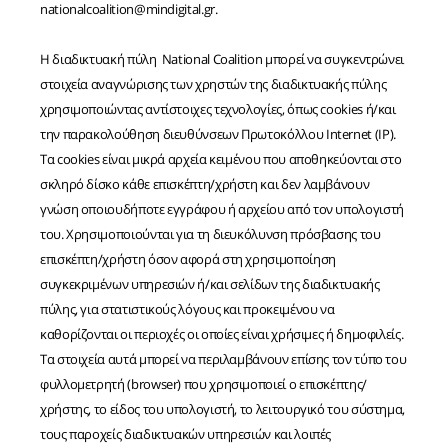
nationalcoalition@mindigital.gr.
Η διαδικτυακή πύλη National Coalition μπορεί να συγκεντρώνει
στοιχεία αναγνώρισης των χρηστών της διαδικτυακής πύλης
χρησιμοποιώντας αντίστοιχες τεχνολογίες, όπως cookies ή/και
την παρακολούθηση διευθύνσεων Πρωτοκόλλου Internet (IP).
Τα cookies είναι μικρά αρχεία κειμένου που αποθηκεύονται στο
σκληρό δίσκο κάθε επισκέπτη/χρήστη και δεν λαμβάνουν
γνώση οποιουδήποτε εγγράφου ή αρχείου από τον υπολογιστή
του. Χρησιμοποιούνται για τη διευκόλυνση πρόσβασης του
επισκέπτη/χρήστη όσον αφορά στη χρησιμοποίηση
συγκεκριμένων υπηρεσιών ή/και σελίδων της διαδικτυακής
πύλης, για στατιστικούς λόγους και προκειμένου να
καθορίζονται οι περιοχές οι οποίες είναι χρήσιμες ή δημοφιλείς.
Τα στοιχεία αυτά μπορεί να περιλαμβάνουν επίσης τον τύπο του
φυλλομετρητή (browser) που χρησιμοποιεί ο επισκέπτης/
χρήστης, το είδος του υπολογιστή, το λειτουργικό του σύστημα,
τους παροχείς διαδικτυακών υπηρεσιών και λοιπές