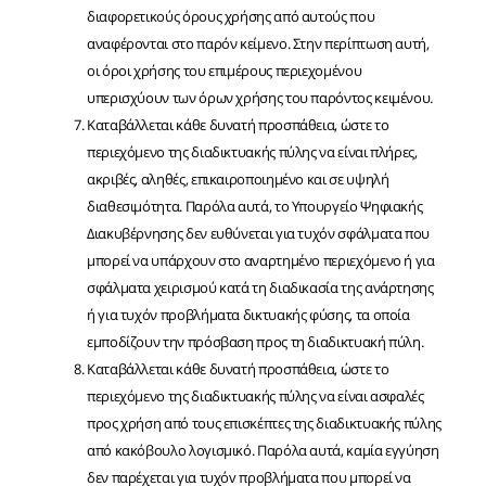
διαφορετικούς όρους χρήσης από αυτούς που
αναφέρονται στο παρόν κείμενο. Στην περίπτωση αυτή,
οι όροι χρήσης του επιμέρους περιεχομένου
υπερισχύουν των όρων χρήσης του παρόντος κειμένου.
Καταβάλλεται κάθε δυνατή προσπάθεια, ώστε το
περιεχόμενο της διαδικτυακής πύλης να είναι πλήρες,
ακριβές, αληθές, επικαιροποιημένο και σε υψηλή
διαθεσιμότητα. Παρόλα αυτά, το Υπουργείο Ψηφιακής
Διακυβέρνησης δεν ευθύνεται για τυχόν σφάλματα που
μπορεί να υπάρχουν στο αναρτημένο περιεχόμενο ή για
σφάλματα χειρισμού κατά τη διαδικασία της ανάρτησης
ή για τυχόν προβλήματα δικτυακής φύσης, τα οποία
εμποδίζουν την πρόσβαση προς τη διαδικτυακή πύλη.
Καταβάλλεται κάθε δυνατή προσπάθεια, ώστε το
περιεχόμενο της διαδικτυακής πύλης να είναι ασφαλές
προς χρήση από τους επισκέπτες της διαδικτυακής πύλης
από κακόβουλο λογισμικό. Παρόλα αυτά, καμία εγγύηση
δεν παρέχεται για τυχόv προβλήματα που μπορεί να