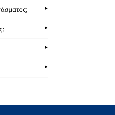
χάσματος;
ς;