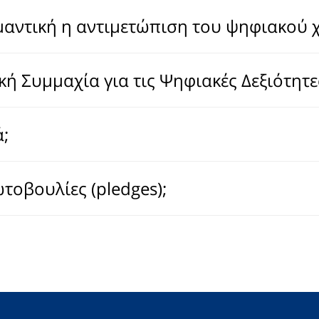
σημαντική η αντιμετώπιση του ψηφιακού 
νική Συμμαχία για τις Ψηφιακές Δεξιότητε
;
ρωτοβουλίες (pledges);