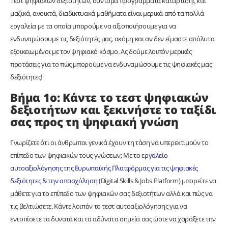
Τεστ ψηφιακών δεξιοτήτων, σύντομα προγράμματα κατάρτισης και
μαζικά, ανοικτά, διαδικτυακά μαθήματα είναι μερικά από τα πολλά
εργαλεία με τα οποία μπορούμε να αξιοποιήσουμε για να
ενδυναμώσουμε τις δεξιότητές μας, ακόμη και αν δεν είμαστε απόλυτα
εξοικειωμένοι με τον ψηφιακό κόσμο. Ας δούμε λοιπόν μερικές
προτάσεις για το πώς μπορούμε να ενδυναμώσουμε τις ψηφιακές μας
δεξιότητες!
Βήμα 1ο: Κάντε το τεστ ψηφιακών
δεξιοτήτων και ξεκινήστε το ταξίδι
σας προς τη ψηφιακή γνώση
Γνωρίζετε ότι οι άνθρωποι γενικά έχουν τη τάση να υπερεκτιμούν το
επίπεδο των ψηφιακών τους γνώσεων; Με το
εργαλείο
αυτοαξιολόγησης της Ευρωπαϊκής Πλατφόρμας για τις ψηφιακές
δεξιότητες & την απασχόληση
(Digital Skills & Jobs Platform) μπορείτε να
μάθετε για το επίπεδο των ψηφιακών σας δεξιοτήτων αλλά και πώς να
τις βελτιώσετε. Κάντε λοιπόν το τεστ αυτοαξιολόγησης για να
εντοπίσετε τα δυνατά και τα αδύνατα σημεία σας ώστε να χαράξετε την