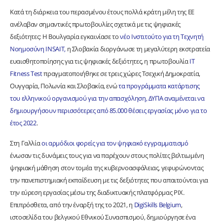
Κατά τη διάρκεια του περασμένου έτους πολλά κράτη μέλη της ΕΕ
ανέλαβαν σημαντικές πρωτοβουλίες σχετικά με τις ψηφιακές
δεξιότητες: Η Βουλγαρία εγκαινίασε το
νέο Ινστιτούτο για τη Τεχνητή
Νοημοσύνη INSAIT,
η Σλοβακία διοργάνωσε τη μεγαλύτερη εκστρατεία
ευαισθητοποίησης για τις ψηφιακές δεξιότητες, η πρωτοβουλία
IT
Fitness Test
πραγματοποιήθηκε σε τρεις χώρες Τσεχική Δημοκρατία,
Ουγγαρία, Πολωνία και Σλοβακία, ενώ
τα προγράμματα κατάρτισης
του ελληνικού οργανισμού για την απασχόληση, ΔΥΠΑ αναμένεται να
δημιουργήσουν περισσότερες από 85.000 θέσεις εργασίας μόνο για το
έτος 2022
.
Στη Γαλλία
οι αρμόδιοι φορείς για τον ψηφιακό εγγραμματισμό
ένωσαν τις δυνάμεις τους για να παρέχουν στους πολίτες βελτιωμένη
ψηφιακή μάθηση στον τομέα της κυβερνοασφάλειας, γεφυρώνοντας
την πανεπιστημιακή εκπαίδευση με τις δεξιότητες που απαιτούνται για
την εύρεση εργασίας μέσω της διαδικτυακής πλατφόρμας PIX.
Επιπρόσθετα, από την έναρξή της το 2021, η
DigiSkills Belgium
,
ιστοσελίδα του βελγικού Εθνικού Συνασπισμού, δημιούργησε ένα