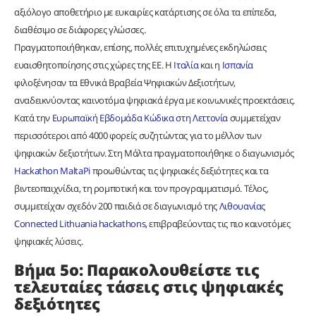
αξιόλογο αποθετήριο με ευκαιρίες κατάρτισης σε όλα τα επίπεδα,
διαθέσιμο σε διάφορες γλώσσες.
Πραγματοποιήθηκαν, επίσης, πολλές επιτυχημένες εκδηλώσεις
ευαισθητοποίησης στις χώρες της ΕΕ. Η
Ιταλία
και η
Ισπανία
φιλοξένησαν τα Εθνικά Βραβεία Ψηφιακών Δεξιοτήτων,
αναδεικνύοντας καινοτόμα ψηφιακά έργα με κοινωνικές προεκτάσεις.
Κατά την
Ευρωπαϊκή Εβδομάδα Κώδικα στη Λεττονία
συμμετείχαν
περισσότεροι από 4000 φορείς συζητώντας για το μέλλον των
ψηφιακών δεξιοτήτων. Στη Μάλτα πραγματοποιήθηκε ο διαγωνισμός
Hackathon MaltaPi
προωθώντας τις ψηφιακές δεξιότητες και τα
βιντεοπαιχνίδια, τη ρομποτική και τον προγραμματισμό. Τέλος,
συμμετείχαν σχεδόν 200 παιδιά σε διαγωνισμό της
Λιθουανίας
Connected Lithuania hackathons
, επιβραβεύοντας τις πιο καινοτόμες
ψηφιακές λύσεις.
Βήμα 5ο: Παρακολουθείστε τις
τελευταίες τάσεις στις ψηφιακές
δεξιότητες