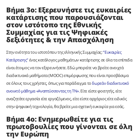
Βήμα 3ο: Εξερευνήστε τις ευκαιρίες
κατάρτισης που παρουσιάζονται
στον ιστότοπο της Εθνικής
Συμμαχίας για τις Ψηφιακές
δεξιότητες & την Απασχόληση
Στην ενότητα του ιστοτόπου της ελληνικής Συμμαχίας:
“Ευκαιρίες
Κατάρτισης”
ένας κατάλογος μαθημάτων κατάρτισης σε όλα τα επίπεδα
είναι έτοιμος να τον εξερευνήσετε. Εδώ μπορείτε να βρείτε ανοιχτά
διαδικτυακά μαθήματα (MOOC) επιμόρφωσης που είναι προσβάσιμα
σε όλους τους χρήστες, όπως για παράδειγμα το
δωρεάν διαδικτυακό
ανοικτό μάθημα «Αναπτύσσοντας τη ΤΝ»
. Είτε είστε φοιτητής, είτε
αναζητάτε εργασία είτε εργαζόμενος, είτε είστε αρχάριος είτε ειδικός
στην ψηφιακή τεχνολογία, θα βρείτε μια σχετική ευκαιρία για εσάς.
Βήμα 4ο: Ενημερωθείτε για τις
πρωτοβουλίες που γίνονται σε όλη
την Ευρώπη