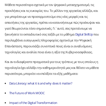
Μάθετε περισσότερα σχετικά με τον ψηφιακό μετασχηματισμό, τις
προκλήσεις και τις ευκαιρίες του. Το μέλλον της εργασίας αλλάζει, και
για μπορέσουμε να προσαρμοστούμε στις νέες μορφές και τις
απαιτήσεις της εργασίας, πρέπει να κατανοήσουμε πώς προέκυψαν και
γιατί θεωρούνται τόσο σημαντικές. Γι΄αυτό, σας προτείνουμε να
ξεκινήσετε το εκπαιδευτικό σας ταξίδι με το μάθημα
Digital SkillUp
που
περιλαμβάνει εισαγωγικές πληροφορίες σχετικά με την Ψηφιακή
Επανάσταση, παρουσιάζει συνοπτικά ποιες είναι οι αναδυόμενες
τεχνολογίες και αναλύει ποια είναι η αξία της Κυβερνοασφάλειας.
Και αν ενδιαφέρεστε πραγματικά για τους τρόπους με τους οποίους η
τεχνολογία έχει αλλάξει την καθημερινότητά μας και θέλετε να μάθετε
περισσότερα, μπορείτε να επιλέξετε τα εξής μαθήματα:
Data Literacy: what it is and why does it matter?
The Future of Work MOOC
I
mpact of the Digital Transformation