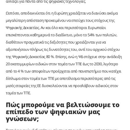
αλλάζει για πάντα από τις ψηφιακές τεχνολογίες.
Ωστόσο, αποδεικνύεται ότι η Ευρώπη χρειάζεται να διανύσει ακόμα
μεγαλύτερη απόσταση προκειμένου να επιτύχει τους στόχους της
Ψηφιακής Δεκαετίας. Αν και όλο και περισσότεροι Ευρωπαίοι
επισκέπτονται καθημερινά το διαδίκτυο, μόνο το 54% των πολιτών,
διαθέτουν πραγματικά τις δεξιότητες που χρειάζονται για να
αξιοποιήσουν πλήρως τις δυνατότητες του, αντί του αρχικού στόχου
της Ψηφιακής Δεκαετίας 80 %. Επίσης, ενώ η ΨΔ στόχευε στην ανάδειξη
20 εκατομμυρίων ειδικών στον τομέα των ΤΠΕ έως το 2030, λιγότερο
από το 4 % των αποφοίτων προέρχεται από πανεπιστήμιο που κατέχει
δίπλωμα στον τομέα των ΤΠΕ με αποτέλεσμα περισσότερες από τις
μισές εταιρείες της ΕΕ δυσκολεύονται να προσλάβουν ειδικούς στον
τομέα των ΤΠΕ.
Πώς μπορούμε να βελτιώσουμε το
επίπεδο των ψηφιακών μας
γνώσεων;