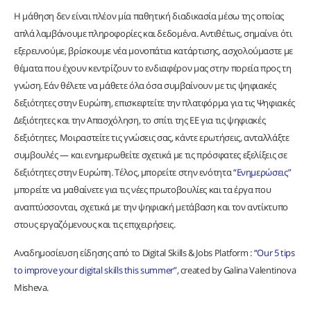
Η μάθηση δεν είναι πλέον μία παθητική διαδικασία μέσω της οποίας
απλά λαμβάνουμε πληροφορίες και δεδομένα. Αντιθέτως, σημαίνει ότι
εξερευνούμε, βρίσκουμε νέα μονοπάτια κατάρτισης, ασχολούμαστε με
θέματα που έχουν κεντρίζουν το ενδιαφέρον μας στην πορεία προς τη
γνώση. Εάν θέλετε να μάθετε όλα όσα συμβαίνουν με τις ψηφιακές
δεξιότητες στην Ευρώπη, επισκεφτείτε την πλατφόρμα για τις Ψηφιακές
Δεξιότητες και την Απασχόληση, το σπίτι της ΕΕ για τις ψηφιακές
δεξιότητες. Μοιραστείτε τις γνώσεις σας, κάντε ερωτήσεις, ανταλλάξτε
συμβουλές — και ενημερωθείτε σχετικά με τις πρόσφατες εξελίξεις σε
δεξιότητες στην Ευρώπη. Τέλος, μπορείτε στην ενότητα
“Ενημερώσεις”
μπορείτε να μαθαίνετε για τις νέες πρωτοβουλίες και τα έργα που
αναπτύσσονται, σχετικά με την ψηφιακή μετάβαση και τον αντίκτυπο
στους εργαζόμενους και τις επιχειρήσεις.
Αναδημοσίευση είδησης από το Digital Skills & Jobs Platform :
“Our 5 tips
to improve your digital skills this summer”
, created by Galina Valentinova
Misheva.