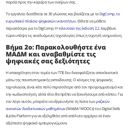
πορεία προς την καριέρα των ονείρων σας.
Το εργαλείο διατίθεται σε 30 γλώσσες και βασίζεται με το D
igComp, το
ευρωπαϊκό πλαίσιο ψηφιακών ικανοτήτων
. Θέλετε να μάθετε
περισσότερα για το DigComp; Η
τελευταία της έκδοση 2.2.
λαμβάνει
τώρα υπόψη τις αναδυόμενες τεχνολογίες όπως η τεχνητή νοημοσύνη.
Βήμα 2ο: Παρακολουθήστε ένα
ΜΑΔΜ και αναβαθμίστε τις
ψηφιακές σας δεξιότητες
Η απασχόληση στον τομέα των ΤΠΕ δεν διασφαλίζεται αποκλειστικά
μέσω της πανεπιστημιακής εκπαίδευσης. Ο κόσμος της ψηφιακής
τεχνολογίας είναι κάτι πολύ περισσότερο από τον προγραμματισμό και
την κωδικοποίηση, αλλά όλοι θα πρέπει να ξεκινήσουμε από κάπου. Για
τον λόγο αυτόν, μπορείτε να εξερευνήστε τη λίστα των
μαζικών
ανοικτών διαδικτυακών μαθημάτων
(ΜΑΔΜ/ MOOCs) του Digital Skills
& Jobs Platform για να εξελιχθείτε από απόλυτο αρχάριο σε έναν
αξιόπιστο ψηφιακό εμπειρογνώμονα.