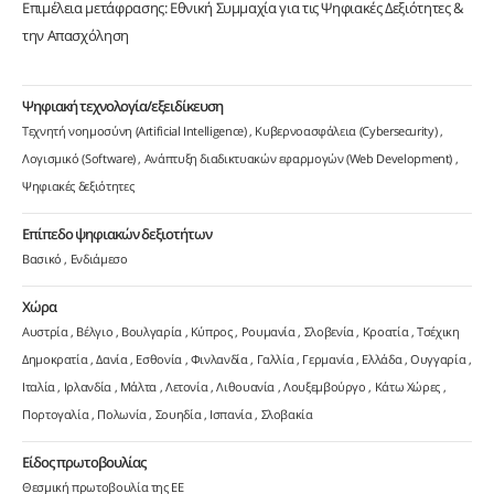
Επιμέλεια μετάφρασης: Εθνική Συμμαχία για τις Ψηφιακές Δεξιότητες &
την Απασχόληση
Ψηφιακή τεχνολογία/εξειδίκευση
Τεχνητή νοημοσύνη (Artificial Intelligence)
Κυβερνοασφάλεια (Cybersecurity)
Λογισμικό (Software)
Ανάπτυξη διαδικτυακών εφαρμογών (Web Development)
Ψηφιακές δεξιότητες
Επίπεδο ψηφιακών δεξιοτήτων
Βασικό
Ενδιάμεσο
Χώρα
Αυστρία
Βέλγιο
Βουλγαρία
Κύπρος
Ρουμανία
Σλοβενία
Κροατία
Τσέχικη
Δημοκρατία
Δανία
Εσθονία
Φινλανδία
Γαλλία
Γερμανία
Ελλάδα
Ουγγαρία
Ιταλία
Ιρλανδία
Μάλτα
Λετονία
Λιθουανία
Λουξεμβούργο
Κάτω Χώρες
Πορτογαλία
Πολωνία
Σουηδία
Ισπανία
Σλοβακία
Είδος πρωτοβουλίας
Θεσμική πρωτοβουλία της ΕΕ