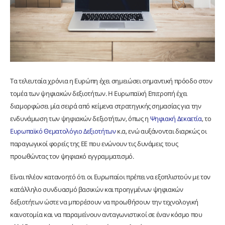
Τα τελευταία χρόνια η Ευρώπη έχει σημειώσει σημαντική πρόοδο στον
τομέα των ψηφιακών δεξιοτήτων. Η Ευρωπαϊκή Επιτροπή έχει
διαμορφώσει μία σειρά από κείμενα στρατηγικής σημασίας για την
ενδυνάμωση των ψηφιακών δεξιοτήτων, όπως η
Ψηφιακή Δεκαετία
, το
Ευρωπαϊκό Θεματολόγιο Δεξιοτήτων
κ.α, ενώ αυξάνονται διαρκώς οι
παραγωγικοί φορείς της ΕΕ που ενώνουν τις δυνάμεις τους
προωθώντας τον ψηφιακό εγγραμματισμό.
Είναι πλέον κατανοητό ότι οι Ευρωπαίοι πρέπει να εξοπλιστούν με τον
κατάλληλο συνδυασμό βασικών και προηγμένων ψηφιακών
δεξιοτήτων ώστε να μπορέσουν να προωθήσουν την τεχνολογική
καινοτομία και να παραμείνουν ανταγωνιστικοί σε έναν κόσμο που