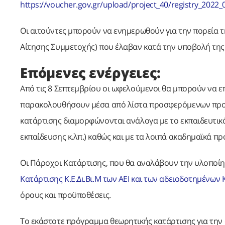
https://voucher.gov.gr/upload/project_40/registry_2022_
Οι αιτούντες μπορούν να ενημερωθούν για την πορεία τ
Αίτησης Συμμετοχής) που έλαβαν κατά την υποβολή της
Επόμενες ενέργειες:
Από τις 8 Σεπτεμβρίου οι ωφελούμενοι θα μπορούν να 
παρακολουθήσουν μέσα από λίστα προσφερόμενων προ
κατάρτισης διαμορφώνονται ανάλογα με το εκπαιδευτικ
εκπαίδευσης κ.λπ.) καθώς και με τα λοιπά ακαδημαϊκά π
Οι Πάροχοι Κατάρτισης, που θα αναλάβουν την υλοποί
Κατάρτισης Κ.Ε.Δι.Βι.Μ των ΑΕΙ και των αδειοδοτημένων Κ.
όρους και προϋποθέσεις.
Το εκάστοτε πρόγραμμα θεωρητικής κατάρτισης για την