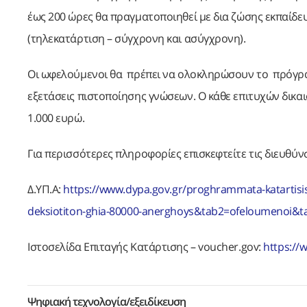
έως 200 ώρες θα πραγματοποιηθεί με δια ζώσης εκπαίδ
(τηλεκατάρτιση – σύγχρονη και ασύγχρονη).
Οι ωφελούμενοι θα πρέπει να ολοκληρώσουν το πρόγρα
εξετάσεις πιστοποίησης γνώσεων. Ο κάθε επιτυχών δικαι
1.000 ευρώ.
Για περισσότερες πληροφορίες επισκεφτείτε τις διευθύνσ
Δ.ΥΠ.Α:
https://www.dypa.gov.gr/proghrammata-katartis
deksiotiton-ghia-80000-anerghoys&tab2=ofeloumenoi&t
Ιστοσελίδα Επιταγής Κατάρτισης – voucher.gov:
https://
Ψηφιακή τεχνολογία/εξειδίκευση