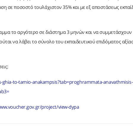
ευση σε ποσοστό τουλάχιστον 35% και με εξ αποστάσεως εκπα
μμα το αργότερο σε διάστημα 3 μηνών και να συμμετάσχουν 
ούται να λάβει το σύνολο του εκπαιδευτικού επιδόματος αξία
εις:
is-ghia-to-tamio-anakampsis?tab=proghrammata-anavathmisis-
ab3=
www.voucher.gov.gr/project/view-dypa