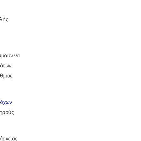
ολής
υμούν να
μάτων
άθμιας
ρόχων
τηρούς
άρκειας