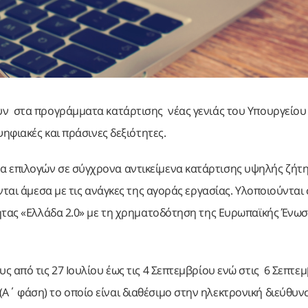
υν στα προγράμματα κατάρτισης νέας γενιάς του Υπουργείου
ηφιακές και πράσινες δεξιότητες.
επιλογών σε σύγχρονα αντικείμενα κατάρτισης υψηλής ζήτη
νται άμεσα με τις ανάγκες της αγοράς εργασίας. Υλοποιούνται
ητας «Ελλάδα 2.0» με τη χρηματοδότηση της Ευρωπαϊκής Ένωσ
 από τις 27 Ιουλίου έως τις 4 Σεπτεμβρίου ενώ στις 6 Σεπτε
΄ φάση) το οποίο είναι διαθέσιμο στην ηλεκτρονική διεύθυν