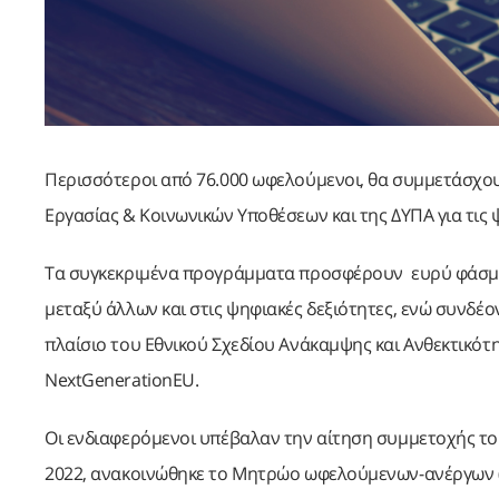
Περισσότεροι από 76.000 ωφελούμενοι, θα συμμετάσχο
Εργασίας & Κοινωνικών Υποθέσεων και της ΔΥΠΑ για τις ψ
Τα συγκεκριμένα προγράμματα προσφέρουν ευρύ φάσμα 
μεταξύ άλλων και στις ψηφιακές δεξιότητες, ενώ συνδέο
πλαίσιο του Εθνικού Σχεδίου Ανάκαμψης και Ανθεκτικότ
NextGenerationEU.
Οι ενδιαφερόμενοι υπέβαλαν την αίτηση συμμετοχής τους
2022, ανακοινώθηκε το Μητρώο ωφελούμενων-ανέργων (Α