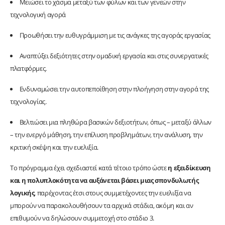
Μειώσει το χάσμα μεταξύ των φύλων και των γενεών στην
τεχνολογική αγορά
Προωθήσει την ευθυγράμμιση με τις ανάγκες της αγοράς εργασίας
Αναπτύξει δεξιότητες στην ομαδική εργασία και στις συνεργατικές
πλατφόρμες.
Ενδυναμώσει την αυτοπεποίθηση στην πλοήγηση στην αγορά της
τεχνολογίας.
Βελτιώσει μια πληθώρα βασικών δεξιοτήτων, όπως – μεταξύ άλλων
– την ενεργό μάθηση, την επίλυση προβλημάτων, την ανάλυση, την
κριτική σκέψη και την ευελιξία.
Το πρόγραμμα έχει σχεδιαστεί κατά τέτοιο τρόπο ώστε
η εξειδίκευση
και η πολυπλοκότητα να αυξάνεται βάσει μιας σπονδυλωτής
λογικής
, παρέχοντας έτσι στους συμμετέχοντες την ευελιξία να
μπορούν να παρακολουθήσουν τα αρχικά στάδια, ακόμη και αν
επιθυμούν να δηλώσουν συμμετοχή στο στάδιο 3.