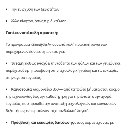
Την ενίσχυση των δεξιοτήτων.
Άλλα κίνητρα, όπως π.χ. δικτύωση.
Γιατί συνιστά καλή πρακτική;
Το πρόγραμμα «
StepByTech
» συνιστά καλή πρακτική λόγω των
παρεχόμενων δυνατοτήτων του για:
Ένταξη
, καθώς ενισχύει την ισότητα των φύλων και των γενεών και
παρέχει ισότιμη πρόσβαση στην τεχνολογική γνώση και τις ευκαιρίες
στην αγορά εργασίας..
Καινοτομία,
ως μοντέλο 360 — από τα πρώτα βήματα στον κόσμο
της τεχνολογίας έως την καθοδήγηση για την ένταξη στην αγορά
εργασίας, που προωθεί την ανάπτυξη τεχνολογικών και κοινωνικών
δεξιοτήτων, ενσωματώνοντας σπονδυλωτή λογική.
Πρόσβαση και ευκαιρίες δικτύωσης
στους συμμετέχοντες με