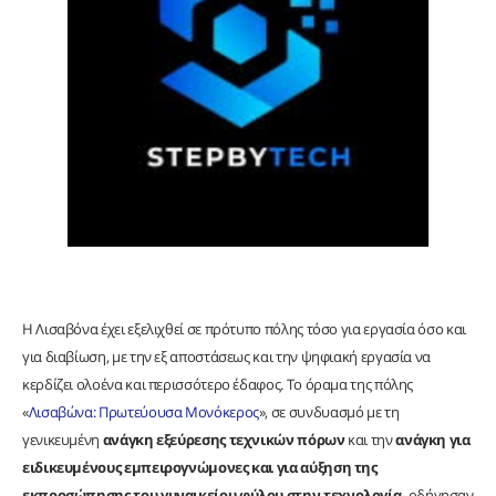
Η Λισαβόνα έχει εξελιχθεί σε πρότυπο πόλης τόσο για εργασία όσο και
για διαβίωση, με την εξ αποστάσεως και την ψηφιακή εργασία να
κερδίζει ολοένα και περισσότερο έδαφος. Το όραμα της πόλης
«
Λισαβώνα: Πρωτεύουσα Μονόκερος
», σε συνδυασμό με τη
γενικευμένη
ανάγκη εξεύρεσης τεχνικών πόρων
και την
ανάγκη για
ειδικευμένους εμπειρογνώμονες και για αύξηση της
εκπροσώπησης του γυναικείου φύλου στην τεχνολογία,
οδήγησαν