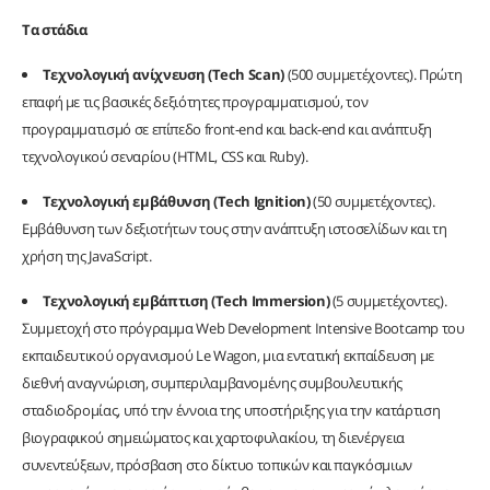
Τα
στάδια
Τεχνολογική ανίχνευση (
Tech
Scan
)
(500 συμμετέχοντες). Πρώτη
επαφή με τις βασικές δεξιότητες προγραμματισμού, τον
προγραμματισμό σε επίπεδο front-end και back-end και ανάπτυξη
τεχνολογικού σεναρίου (HTML, CSS και Ruby).
Τεχνολογική εμβάθυνση (
Tech
Ignition
)
(50 συμμετέχοντες).
Εμβάθυνση των δεξιοτήτων τους στην ανάπτυξη ιστοσελίδων και τη
χρήση της JavaScript.
Τεχνολογική εμβάπτιση (
Tech
Immersion
)
(5 συμμετέχοντες).
Συμμετοχή στο πρόγραμμα Web Development Intensive Bootcamp του
εκπαιδευτικού οργανισμού Le Wagon, μια εντατική εκπαίδευση με
διεθνή αναγνώριση, συμπεριλαμβανομένης συμβουλευτικής
σταδιοδρομίας, υπό την έννοια της υποστήριξης για την κατάρτιση
βιογραφικού σημειώματος και χαρτοφυλακίου, τη διενέργεια
συνεντεύξεων, πρόσβαση στο δίκτυο τοπικών και παγκόσμιων