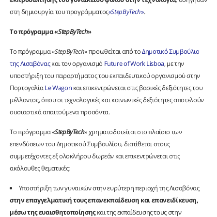
στη δημιουργία του προγράμματος
«
StepByTech
»
.
Το πρόγραμμα «
StepByTech
»
Το πρόγραμμα «
StepByTech
» προωθείται από το
Δημοτικό Συμβούλιο
της Λισαβόνας
και τoν οργανισμό
Future of Work Lisboa
, με την
υποστήριξη του παραρτήματος του εκπαιδευτικού οργανισμού στην
Πορτογαλία
Le Wagon
και επικεντρώνεται στις βασικές δεξιότητες του
μέλλοντος, όπου οι τεχνολογικές και κοινωνικές δεξιότητες αποτελούν
ουσιαστικά απαιτούμενα προσόντα.
Το πρόγραμμα «
StepByTech
» χρηματοδοτείται στο πλαίσιο των
επενδύσεων του Δημοτικού Συμβουλίου, διατίθεται στους
συμμετέχοντες εξ ολοκλήρου δωρεάν και επικεντρώνεται στις
ακόλουθες θεματικές:
Υποστήριξη των γυναικών στην ευρύτερη περιοχή της Λισαβόνας
στην επαγγελματική τους επανεκπαίδευση και επανειδίκευση,
μέσω της ευαισθητοποίησης
και της εκπαίδευσης τους στην