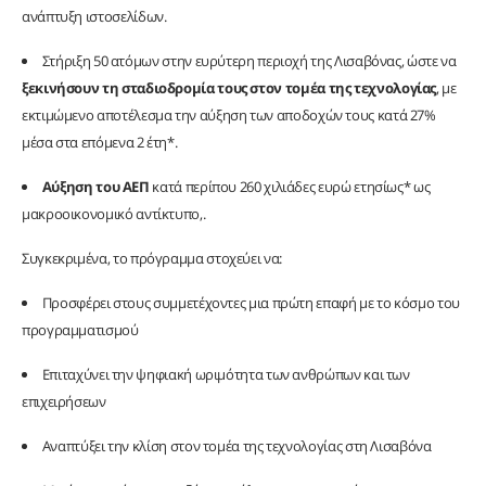
ανάπτυξη ιστοσελίδων.
Στήριξη 50 ατόμων στην ευρύτερη περιοχή της Λισαβόνας, ώστε να
ξεκινήσουν τη σταδιοδρομία τους στον τομέα της τεχνολογίας
, με
εκτιμώμενο αποτέλεσμα την αύξηση των αποδοχών τους κατά 27%
μέσα στα επόμενα 2 έτη*.
Αύξηση του ΑΕΠ
κατά περίπου 260 χιλιάδες ευρώ ετησίως* ως
μακροοικονομικό αντίκτυπο,.
Συγκεκριμένα, το πρόγραμμα στοχεύει να:
Προσφέρει στους συμμετέχοντες μια πρώτη επαφή με το κόσμο του
προγραμματισμού
Επιταχύνει την ψηφιακή ωριμότητα των ανθρώπων και των
επιχειρήσεων
Αναπτύξει την κλίση στον τομέα της τεχνολογίας στη Λισαβόνα