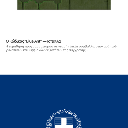
Ο Κώδικας “Blue Ant” — Ισπανία
Η εκμάθηση προγραμματισμού σε νεαρή ηλικία συμβάλλει στην ανάπτυξη
γνωστικών και ψηφιακών δεξιοτήτων της σύγχρονης...