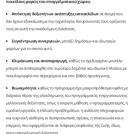
ποικίλους φορείς του επαγγελματικού χώρου.
Απόκτηση δεξιοτήτων ανάπτυξης ιστοσελίδων
σε άτομα που
δεν έχουν εξοικείωση με την τεχνολογία, διευρύνοντας τους ορίζοντες
τους σε αυτή την αναδυόμενη διάσταση.
Συγκέντρωση συνεργειών,
μεταξύ δημόσιων και ιδιωτικών
φορέων για το σκοπό αυτό.
Κλιμάκωση και αναπαραγωγή,
καθώς το σχεδιασμένο μοντέλο
μπορεί να αναπαραχθεί στο ευρύτερο δημόσιο και ιδιωτικό πλαίσιο με
ποικιλομορφία στο περιεχόμενο και στο βάθος προσέγγισης.
Βιωσιμότητα
, καθώς το πρόγραμμα έχει μακροπρόθεσμα οφέλη με
διάρκεια πέραν της ολοκλήρωσης του προγράμματος, ενεργοποιώντας
μελλοντικές δεξιότητες, όπως η ενεργός μάθηση, ο προγραμματισμός, η
ομαδική εργασία, η επίλυση προβλημάτων, η ανάλυση πληροφοριών
και η κριτική αίσθηση, οι διαπροσωπικές σχέσεις, η επικοινωνία και η
επιρροή, που εφαρμόζονται σε διάφορες εκφάνσεις της ζωής, ιδίως
στην επαγγελματική διάσταση.