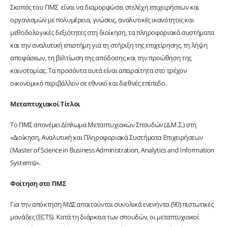
Σκοπός του ΠΜΣ είναι να διαμορφώσει στελέχη επιχειρήσεων και
οργανισμών με πολυμέρεια, γνώσεις, αναλυτικές ικανότητες και
μεθοδολογικές δεξιότητες στη διοίκηση, τα πληροφοριακά συστήματα
και την αναλυτική επιστήμη για τη στήριξη της επιχείρησης, τη λήψη
αποφάσεων, τη βελτίωση της απόδοσης και την προώθηση της
καινοτομίας. Τα προσόντα αυτά είναι απαραίτητα στο τρέχον
οικονομικό περιβάλλον σε εθνικό και διεθνές επίπεδο.
Μεταπτυχιακοί Τίτλοι
Το ΠΜΣ απονέμει Δίπλωμα Μεταπτυχιακών Σπουδών (Δ.Μ.Σ.) στη
«Διοίκηση, Αναλυτική και Πληροφοριακά Συστήματα Επιχειρήσεων
(Master of Science in Business Administration, Analytics and Information
Systems)».
Φοίτηση στο ΠΜΣ
Για την απόκτηση ΜΔΣ απαιτούνται συνολικά ενενήντα (90) πιστωτικές
μονάδες (ECTS). Κατά τη διάρκεια των σπουδών, οι μεταπτυχιακοί