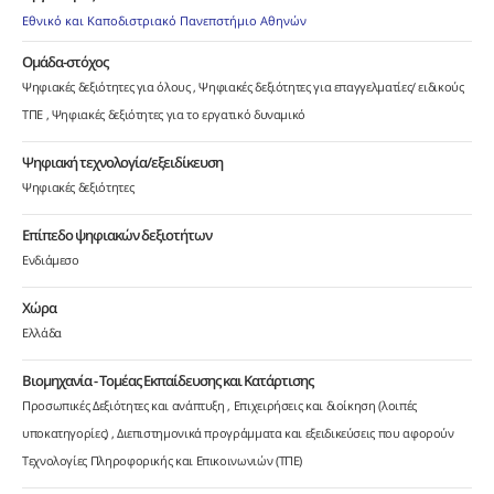
Εθνικό και Καποδιστριακό Πανεπστήμιο Αθηνών
Ομάδα-στόχος
Ψηφιακές δεξιότητες για όλους
Ψηφιακές δεξιότητες για επαγγελματίες/ ειδικούς
ΤΠΕ
Ψηφιακές δεξιότητες για το εργατικό δυναμικό
Ψηφιακή τεχνολογία/εξειδίκευση
Ψηφιακές δεξιότητες
Επίπεδο ψηφιακών δεξιοτήτων
Ενδιάμεσο
Χώρα
Ελλάδα
Βιομηχανία - Τομέας Εκπαίδευσης και Κατάρτισης
Προσωπικές Δεξιότητες και ανάπτυξη
Επιχειρήσεις και διοίκηση (λοιπές
υποκατηγορίες)
Διεπιστημονικά προγράμματα και εξειδικεύσεις που αφορούν
Τεχνολογίες Πληροφορικής και Επικοινωνιών (ΤΠΕ)