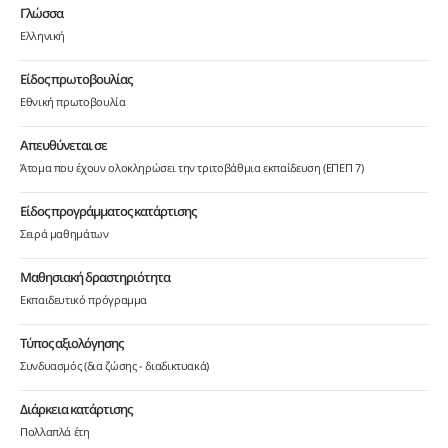
Γλώσσα
Ελληνική
Είδος πρωτοβουλίας
Εθνική πρωτοβουλία
Απευθύνεται σε
Άτομα που έχουν ολοκληρώσει την τριτοβάθμια εκπαίδευση (ΕΠΕΠ 7)
Είδος προγράμματος κατάρτισης
Σειρά μαθημάτων
Μαθησιακή δραστηριότητα
Εκπαιδευτικό πρόγραμμα
Τύπος αξιολόγησης
Συνδυασμός (δια ζώσης - διαδικτυακά)
Διάρκεια κατάρτισης
Πολλαπλά έτη