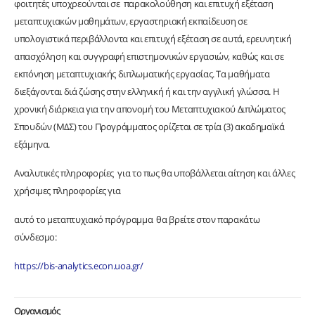
φοιτητές υποχρεούνται σε παρακολούθηση και επιτυχή εξέταση
μεταπτυχιακών μαθημάτων, εργαστηριακή εκπαίδευση σε
υπολογιστικά περιβάλλοντα και επιτυχή εξέταση σε αυτά, ερευνητική
απασχόληση και συγγραφή επιστημονικών εργασιών, καθώς και σε
εκπόνηση μεταπτυχιακής διπλωματικής εργασίας. Τα μαθήματα
διεξάγονται διά ζώσης στην ελληνική ή και την αγγλική γλώσσα. Η
χρονική διάρκεια για την απονομή του Μεταπτυχιακού Διπλώματος
Σπουδών (ΜΔΣ) του Προγράμματος ορίζεται σε τρία (3) ακαδημαϊκά
εξάμηνα.
Αναλυτικές πληροφορίες για το πως θα υποβάλλεται αίτηση και άλλες
χρήσιμες πληροφορίες για
αυτό το μεταπτυχιακό πρόγραμμα θα βρείτε στον παρακάτω
σύνδεσμο:
https://bis-analytics.econ.uoa.gr/
Οργανισμός