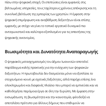
πίσω στην ψηφιακή εποχή. Οι επιπτώσεις είναι εμφανείς στις
βελτιωμένες υπηρεσίες, τους ταχύτερους χρόνους απόκρισης και τη
συνολική βελτίωση της εμπειρίας των χρηστών. Η έμφαση στην
ψηφιακή επιμόρφωση και αναβάθμιση δεξιοτήτων είναι επίσης
εμφανής, με στόχο να γίνει το τοπικό εργατικό δυναμικό πιο
ανταγωνιστικό και καλύτερα εξοπλισμένο για τις απαιτήσεις της
ψηφιακής οικονομίας.
Βιωσιμότητα και Δυνατότητα Αναπαραγωγής
Ο ψηφιακός μετασχηματισμός του Δήμου Ιωαννιτών αποτελεί
παράδειγμα καλής πρακτικής για την ενίσχυση των ψηφιακών
δεξιοτήτων. Η πρωτοβουλία δεν δεσμεύεται μόνο να εξοπλίσει το
στοχευόμενο κοινό με σχετικές δεξιότητες, αλλά παρέχει επίσης ένα
ολοκληρωμένο και διαφανές πλαίσιο που μπορεί να εμπνεύσει και να
καθοδηγήσει παρόμοια έργα σε όλη την Ευρώπη. Με έμφαση στην
ενσωμάτωση, τη βιωσιμότητα και την καινοτομία, φιλοδοξεί να
αποτελέσει πρότυπο για άλλους δήμους που επιθυμούν να