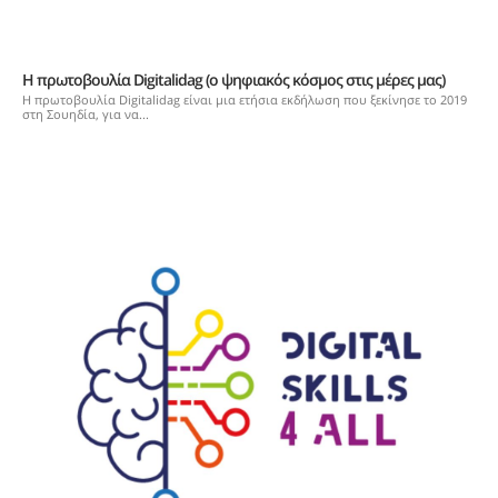
Η πρωτοβουλία Digitalidag (ο ψηφιακός κόσμος στις μέρες μας)
Η πρωτοβουλία Digitalidag είναι μια ετήσια εκδήλωση που ξεκίνησε το 2019
στη Σουηδία, για να...