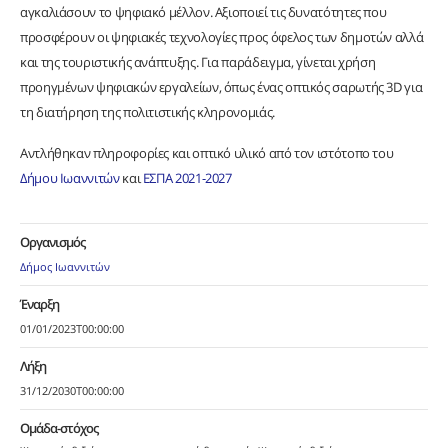
αγκαλιάσουν το ψηφιακό μέλλον. Αξιοποιεί τις δυνατότητες που
προσφέρουν οι ψηφιακές τεχνολογίες προς όφελος των δημοτών αλλά
και της τουριστικής ανάπτυξης. Για παράδειγμα, γίνεται χρήση
προηγμένων ψηφιακών εργαλείων, όπως ένας οπτικός σαρωτής 3D για
τη διατήρηση της πολιτιστικής κληρονομιάς.
Αντλήθηκαν πληροφορίες και οπτικό υλικό από τον ιστότοπο του
Δήμου Ιωαννιτών
και
ΕΣΠΑ 2021-2027
Οργανισμός
Δήμος Ιωαννιτών
Έναρξη
01/01/2023T00:00:00
Λήξη
31/12/2030T00:00:00
Ομάδα-στόχος