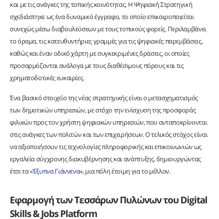
και με τις ανάγκες της τοπικής κοινότητας. Η Ψηφιακή Στρατηγική
σχεδιάστηκε ως ένα δυναμικό έγγραφο, το οποίο επικαιροποιείται
συνεχώς μέσω διαβουλεύσεων με τους τοπικούς φορείς. Περιλαμβάνει
το όραμα, τις κατευθυντήριες γραμμές για τις ψηφιακές παρεμβάσεις,
καθώς και έναν οδικό χάρτη με συγκεκριμένες δράσεις, οι οποίες
προσαρμόζονται ανάλογα με τους διαθέσιμους πόρους και τις
χρηματοδοτικές ευκαιρίες.
Ένα βασικό στοιχείο της νέας στρατηγικής είναι ο μετασχηματισμός
των δημοτικών υπηρεσιών, με στόχο την ενίσχυση της προσφοράς
φιλικών προς τον χρήστη ψηφιακών υπηρεσιών, που ανταποκρίνονται
στις ανάγκες των πολιτών και των επιχειρήσεων. Ο τελικός στόχος είναι
να αξιοποιήσουν τις τεχνολογίες πληροφορικής και επικοινωνιών ως
εργαλεία σύγχρονης διακυβέρνησης και ανάπτυξης, δημιουργώντας
έτσι τα
«Έξυπνα Γιάννενα»,
μια πόλη έτοιμη για το μέλλον.
Εφαρμογή των Τεσσάρων Πυλώνων του
Digital
Skills &
Jobs
Platform