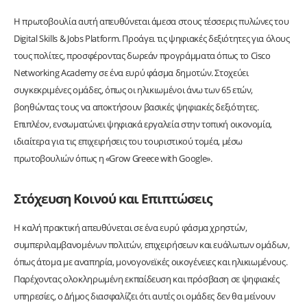
Η πρωτοβουλία αυτή απευθύνεται άμεσα στους τέσσερις πυλώνες του
Digital Skills & Jobs Platform. Προάγει τις ψηφιακές δεξιότητες για όλους
τους πολίτες, προσφέροντας δωρεάν προγράμματα όπως το Cisco
Networking Academy σε ένα ευρύ φάσμα δημοτών. Στοχεύει
συγκεκριμένες ομάδες, όπως οι ηλικιωμένοι άνω των 65 ετών,
βοηθώντας τους να αποκτήσουν βασικές ψηφιακές δεξιότητες.
Επιπλέον, ενσωματώνει ψηφιακά εργαλεία στην τοπική οικονομία,
ιδιαίτερα για τις επιχειρήσεις του τουριστικού τομέα, μέσω
πρωτοβουλιών όπως η «Grow Greece with Google».
Στόχευση Κοινού και Επιπτώσεις
Η καλή πρακτική απευθύνεται σε ένα ευρύ φάσμα χρηστών,
συμπεριλαμβανομένων πολιτών, επιχειρήσεων και ευάλωτων ομάδων,
όπως άτομα με αναπηρία, μονογονεϊκές οικογένειες και ηλικιωμένους.
Παρέχοντας ολοκληρωμένη εκπαίδευση και πρόσβαση σε ψηφιακές
υπηρεσίες, ο Δήμος διασφαλίζει ότι αυτές οι ομάδες δεν θα μείνουν