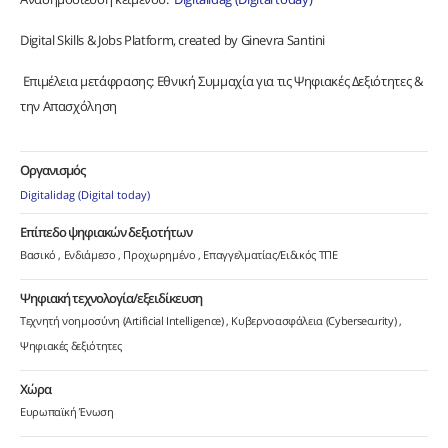
Digital Skills & Jobs Platform, created by Ginevra Santini
Επιμέλεια μετάφρασης: Εθνική Συμμαχία για τις Ψηφιακές Δεξιότητες &
την Απασχόληση
Οργανισμός
Digitalidag (Digital today)
Επίπεδο ψηφιακών δεξιοτήτων
Βασικό
Ενδιάμεσο
Προχωρημένο
Επαγγελματίας/Ειδικός ΤΠΕ
Ψηφιακή τεχνολογία/εξειδίκευση
Τεχνητή νοημοσύνη (Artificial Intelligence)
Κυβερνοασφάλεια (Cybersecurity)
Ψηφιακές δεξιότητες
Χώρα
Ευρωπαϊκή Ένωση