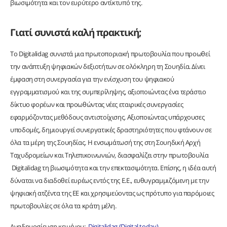
βιωσιμότητα και τον ευρύτερο αντίκτυπό της.
Γιατί συνιστά καλή πρακτική;
Το Digitalidag συνιστά μια πρωτοποριακή πρωτοβουλία που προωθεί
την ανάπτυξη ψηφιακών δεξιοτήτων σε ολόκληρη τη Σουηδία. Δίνει
έμφαση στη συνεργασία για την ενίσχυση του ψηφιακού
εγγραμματισμού και της συμπερίληψης, αξιοποιώντας ένα τεράστιο
δίκτυο φορέων και προωθώντας νέες εταιρικές συνεργασίες
εφαρμόζοντας μεθόδους αντιστοίχισης. Αξιοποιώντας υπάρχουσες
υποδομές, δημιουργεί συνεργατικές δραστηριότητες που φτάνουν σε
όλα τα μέρη της Σουηδίας. Η ενσωμάτωσή της στη Σουηδική Αρχή
Ταχυδρομείων και Τηλεπικοινωνιών, διασφαλίζει στην πρωτοβουλία
Digitalidag τη βιωσιμότητα και την επεκτασιμότητα. Επίσης, η ιδέα αυτή
δύναται να διαδοθεί ευρέως εντός της Ε.Ε., ευθυγραμμιζόμενη με την
ψηφιακή ατζέντα της ΕΕ και χρησιμεύοντας ως πρότυπο για παρόμοιες
πρωτοβουλίες σε όλα τα κράτη μέλη.
Αναδημοσίευση κειμένου:
Digitalidag (Digital today)