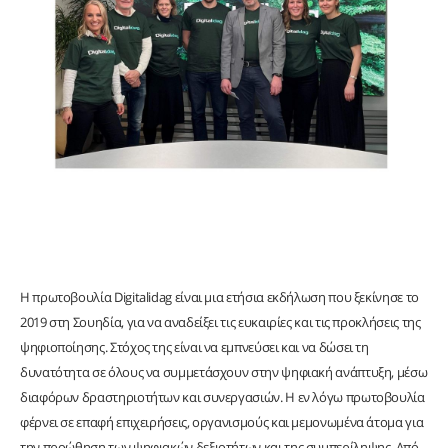
Η πρωτοβουλία Digitalidag είναι μια ετήσια εκδήλωση που ξεκίνησε το
2019 στη Σουηδία, για να αναδείξει τις ευκαιρίες και τις προκλήσεις της
ψηφιοποίησης. Στόχος της είναι να εμπνεύσει και να δώσει τη
δυνατότητα σε όλους να συμμετάσχουν στην ψηφιακή ανάπτυξη, μέσω
διαφόρων δραστηριοτήτων και συνεργασιών. Η εν λόγω πρωτοβουλία
φέρνει σε επαφή επιχειρήσεις, οργανισμούς και μεμονωμένα άτομα για
την προώθηση των ψηφιακών δεξιοτήτων και της συμπερίληψης. Από