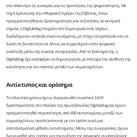
στο επίκεντρο τις ευκαιρίες και τις προκλήσεις της ψηφιοποίησης. Με
πηγή έμπνευσης την «Ψηφιακή Ημέρα» της Ελβετίας, όπου
πραγματοποιήθηκαν δραστηριότητες και συζητήσεις σε κεντρικά
σημεία, η Digitalidag στοχεύει στη δημιουργία ενός ταχέως
διαδιδόμενου εκπαιδευτικού κινήματος, με στόχο να εμπνεύσει και να
δώσει τη δυνατότητα σε όλους να συμμετέχουν στην ψηφιακή
ανάπτυξη μέσω της ευρείας συνεργασίας. Από το ξεκίνημά της, η
Digitalidag έχει καταφέρει να δημιουργήσει με επιτυχία την αίσθηση της
κοινότητας και του σκοπού μεταξύ των συμμετεχόντων.
Αντίκτυπος και ορόσημα
Τα τελευταία χρόνια έχουν διοργανωθεί συνολικά 3.633
δραστηριότητες στο πλαίσιο της πρωτοβουλίας Digitalidag και έχουν
πραγματοποιηθεί περισσότερες από 400 αντιστοιχίσεις μεταξύ των
συμμετεχόντων, αναπτύσσοντας με τον τρόπο αυτό μια
αποτελεσματική μέθοδο αντιστοίχισης. Μέσω της συνεργασίας, έχουν
διερευνηθεί νέοι τρόποι για την αύξηση της ψηφιακής συμπερίληψης