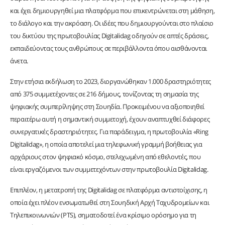
και έχει δημιουργηθεί μια πλατφόρμα που επικεντρώνεται στη μάθηση,
το διάλογο και την ακρόαση. Οι ιδέες που δημιουργούνται στο πλαίσιο
του δικτύου της πρωτοβουλίας Digitalidag οδηγούν σε απτές δράσεις,
εκπαιδεύοντας τους ανθρώπους σε περιβάλλοντα όπου αισθάνονται
άνετα.
Στην ετήσια εκδήλωση το 2023, διοργανώθηκαν 1.000 δραστηριότητες
από 375 συμμετέχοντες σε 216 δήμους, τονίζοντας τη σημασία της
ψηφιακής συμπερίληψης στη Σουηδία. Προκειμένου να αξιοποιηθεί
περαιτέρω αυτή η σημαντική συμμετοχή, έχουν αναπτυχθεί διάφορες
συνεργατικές δραστηριότητες. Για παράδειγμα, η πρωτοβουλία «Ring
Digitalidag», η οποία αποτελεί μια τηλεφωνική γραμμή βοήθειας για
αρχάριους στον ψηφιακό κόσμο, στελεχωμένη από εθελοντές, που
είναι εργαζόμενοι των συμμετεχόντων στην πρωτοβουλία Digitalidag.
Επιπλέον, η μετατροπή της Digitalidag σε πλατφόρμα αντιστοίχισης, η
οποία έχει πλέον ενσωματωθεί στη Σουηδική Αρχή Ταχυδρομείων και
Τηλεπικοινωνιών (PTS), σηματοδοτεί ένα κρίσιμο ορόσημο για τη