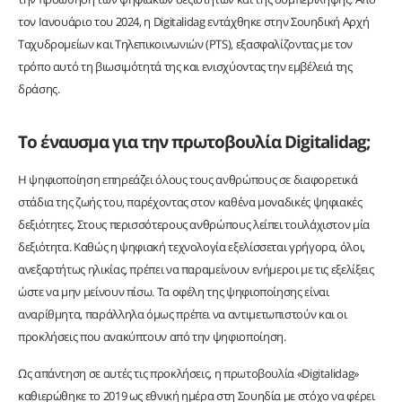
τον Ιανουάριο του 2024, η Digitalidag εντάχθηκε στην Σουηδική Αρχή
Ταχυδρομείων και Τηλεπικοινωνιών (PTS), εξασφαλίζοντας με τον
τρόπο αυτό τη βιωσιμότητά της και ενισχύοντας την εμβέλειά της
δράσης.
Το έναυσμα για την πρωτοβουλία Digitalidag;
Η ψηφιοποίηση επηρεάζει όλους τους ανθρώπους σε διαφορετικά
στάδια της ζωής του, παρέχοντας στον καθένα μοναδικές ψηφιακές
δεξιότητες. Στους περισσότερους ανθρώπους λείπει τουλάχιστον μία
δεξιότητα. Καθώς η ψηφιακή τεχνολογία εξελίσσεται γρήγορα, όλοι,
ανεξαρτήτως ηλικίας, πρέπει να παραμείνουν ενήμεροι με τις εξελίξεις
ώστε να μην μείνουν πίσω. Τα οφέλη της ψηφιοποίησης είναι
αναρίθμητα, παράλληλα όμως πρέπει να αντιμετωπιστούν και οι
προκλήσεις που ανακύπτουν από την ψηφιοποίηση.
Ως απάντηση σε αυτές τις προκλήσεις, η πρωτοβουλία «Digitalidag»
καθιερώθηκε το 2019 ως εθνική ημέρα στη Σουηδία με στόχο να φέρει