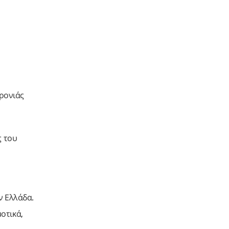
ρονιάς
ς του
ν Ελλάδα.
οτικά,