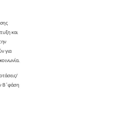
υσης
τυξη και
στην
ύν για
κοινωνία.
οτάσεις/
ην Β΄φάση