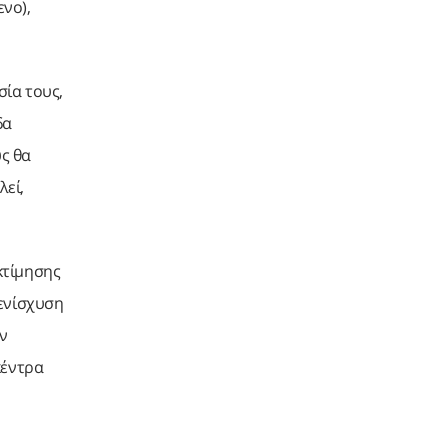
ενο),
σία τους,
δα
υς θα
λεί,
κτίμησης
 ενίσχυση
ν
κέντρα