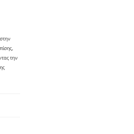
 στην
πίσης,
ντας την
της