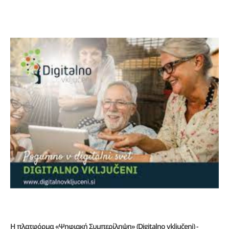
Η πλατφόρμα «Ψηφιακή Συμπερίληψη» (Digitalno vključeni) -