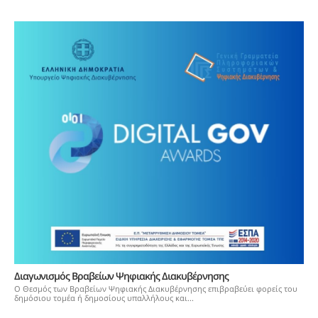
Διαγωνισμός Βραβείων Ψηφιακής Διακυβέρνησης
Ο Θεσμός των Βραβείων Ψηφιακής Διακυβέρνησης επιβραβεύει φορείς του
δημόσιου τομέα ή δημοσίους υπαλλήλους και...