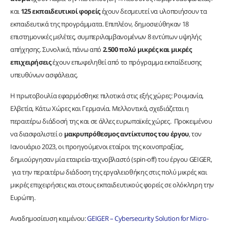
και
125 εκπαιδευτικοί φορείς
έχουν δεσμευτεί να υλοποιήσουν τα
εκπαιδευτικά της προγράμματα. Επιπλέον, δημοσιεύθηκαν 18
επιστημονικές μελέτες, συμπεριλαμβανομένων 8 εντύπων υψηλής
απήχησης. Συνολικά, πάνω από
2.500 πολύ μικρές και μικρές
επιχειρήσεις
έχουν επωφεληθεί από το πρόγραμμα εκπαίδευσης
υπευθύνων ασφάλειας.
Η πρωτοβουλία εφαρμόσθηκε πιλοτικά στις εξής χώρες: Ρουμανία,
Ελβετία, Κάτω Χώρες και Γερμανία. Μελλοντικά, σχεδιάζεται η
περαιτέρω διάδοσή της και σε άλλες ευρωπαϊκές χώρες. Προκειμένου
να διασφαλιστεί ο
μακρυπρόθεσμος αντίκτυπος του έργου
, τον
Ιανουάριο 2023, οι προηγούμενοι εταίροι της κοινοπραξίας,
δημιούργησαν μία εταιρεία-τεχνοβλαστό (spin-off) του έργου GEIGER,
για την περαιτέρω διάδοση της εργαλειοθήκης στις πολύ μικρές και
μικρές επιχειρήσεις και στους εκπαιδευτικούς φορείς σε ολόκληρη την
Ευρώπη.
Αναδημοσίευση κειμένου:
GEIGER – Cybersecurity Solution for Micro-