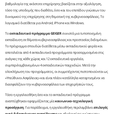
βαθμολογία της εκάστοτε επιχείρησης βασίζεται στην αξιολόγηση,
τόσο της υποδομής που διαθέτει, όσο και του επιπέδου γνώσεων του
δυναμικού της επιχείρησης στη θεματική της κυβερνοασφάλειας. Το
λογισμικό διατίθεται για Android, iPhone και Windows.
Το
εκπαιδευτικό πρόγραμμα
GEIGER
συνιστά μια τυποποιημένη
εκπαίδευση σε θέματα κυβερνοασφάλειας και προστασίας δεδομένων.
Το πρόγραμμα σπουδών διατίθεται μέσω εκπαιδευτικού φορέα και
αποτελείται από 4 εκπαιδευτικά προγράμματα προσαρμοσμένα στις
ανάγκες της κάθε χώρας και 12 εκπαιδευτικά εργαλεία,
συμπεριλαμβανομένων 4 εκπαιδευτικών παιχνιδιών. Μετά την
ολοκλήρωση του προγράμματος, οι συμμετέχοντες πιστοποιούνται ως
«Υπεύθυνοι Ασφάλειας» και είναι πλέον κατάλληλα καταρτισμένοι να
διασφαλίζουν την κυβερνοασφάλεια των επιχειρήσεών τους.
Τόσο η εργαλειοθήκη όσο και το εκπαιδευτικό πρόγραμμα
αναπτύχθηκαν εφαρμόζοντας μία
κοινωνικο-τεχνολογική
προσέγγιση
. Για παράδειγμα, η εργαλειοθήκη περιλαμβάνει
επιλογές
αυτό-διδασκόμενης εκπαίδευσης
και αξιολογεί τις γνώσεις του