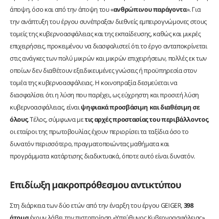
άποψη, όσο και από την άποψη του «
ανθρώπινου παράγοντα
». Για
την ανάπτυξη του έργου συνέπραξαν διεθνείς εμπειρογνώμονες στους
τομείς της κυβερνοασφάλειας και της εκπαίδευσης, καθώς και μικρές
επιχειρήσεις, προκειμένου να διασφαλιστεί ότι το έργο ανταποκρίνεται
στις ανάγκες των πολύ μικρών και μικρών επιχειρήσεων, πολλές εκ των
οποίων δεν διαθέτουν εξειδικευμένες γνώσεις ή προϋπηρεσία στον
τομέα της κυβερνοασφάλειας. Η κοινοπραξία δεσμεύεται να
διασφαλίσει ότι η λύση που παρέχει, ως εύχρηστη και προσιτή λύση
κυβερνοασφάλειας, είναι
ψηφιακά προσβάσιμη και διαθέσιμη σε
όλους
. Τέλος, σύμφωνα με
τις αρχές προστασίας του περιβάλλοντος
,
οι εταίροι της πρωτοβουλίας έχουν περιορίσει τα ταξίδια όσο το
δυνατόν περισσότερο, πραγματοποιώντας μαθήματα και
προγράμματα κατάρτισης διαδικτυακά, όποτε αυτό είναι δυνατόν.
Επιδίωξη μακροπρόθεσμου αντικτύπου
Στη διάρκεια των δύο ετών από την έναρξη του έργου GEIGER,
398
άτομα
έχουν λάβει την πιστοποίηση «Υπεύθυνος Κυβερνοασφάλειας»