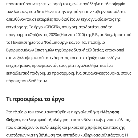
προστατεύσουν την επιχείρησή τους, ενώ παράλληλα η πλειοψηφία
των λύσεων, που διατίθενται στην αγορά για την κυβερνοασφάλεια,
απευθύνονται σε εταιρείες που διαθέτουν τεχνογνωσία εντός της
επιχείρησης. Το έργο «GEIGER», που χρηματοδοτείται από το
πρόγραμμα «Ορίζοντας 2020» (Horizon 2020) της Ε.Ε., με διαχείριση από
το Πανεπιστήμιο του Φράιμπουργκ και το Πανεπιστήμιο
Εφαρμοσμένων Επιστημών της Βορειοδυτικής Ελβετίας, αποσκοπεί
στην εξάλειψη αυτού του χάσματος και στη στήριξη των εν λόγω
επιχειρήσεων, προσφέροντάς τους μία εργαλειοθήκη και ένα
εκπαιδευτικό πρόγραμμα προσαρμοσμένα στις ανάγκες τους και στους
πόρους που διαθέτουν.
Τι προσφέρει το έργο
Στο πλαίσιο του έργου αναπτύχθηκε η εργαλειοθήκη «
Μέτρηση
Geiger
», ένα λογισμικό αξιολόγησης του κινδύνου κυβερνοασφάλειας,
που διατρέχουν οι πολύ μικρές και μικρές επιχειρήσεις και παροχής
συστάσεων για τη βελτίωση του επιπέδου κυβερνοασφάλειάς τους. Η