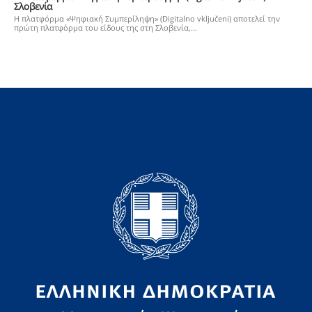
Σλοβενία
Η πλατφόρμα «Ψηφιακή Συμπερίληψη» (Digitalno vključeni) αποτελεί την
πρώτη πλατφόρμα του είδους της στη Σλοβενία,...