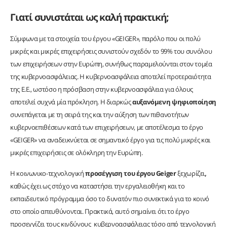
Γιατί συνιστάται ως καλή πρακτική;
Σύμφωνα με τα στοιχεία του έργου «GEIGER», παρόλο που οι πολύ
μικρές και μικρές επιχειρήσεις συνιστούν σχεδόν το 99% του συνόλου
των επιχειρήσεων στην Ευρώπη, συνήθως παραμελούνται στον τομέα
της κυβερνοασφάλειας. Η κυβερνοασφάλεια αποτελεί προτεραιότητα
της Ε.Ε., ωστόσο η πρόσβαση στην κυβερνοασφάλεια για όλους
αποτελεί συχνά μία πρόκληση. Η διαρκώς
αυξανόμενη ψηφιοποίηση
συνεπάγεται με τη σειρά της και την αύξηση των πιθανοτήτων
κυβερνοεπιθέσεων κατά των επιχειρήσεων, με αποτέλεσμα το έργο
«GEIGER» να αναδεικνύεται σε σημαντικό έργο για τις πολύ μικρές και
μικρές επιχειρήσεις σε ολόκληρη την Ευρώπη.
Η κοινωνικο-τεχνολογική
προσέγγιση του έργου
Geiger
ξεχωρίζει
,
καθώς έχει ως στόχο να καταστήσει την εργαλειοθήκη και το
εκπαιδευτικό πρόγραμμα όσο το δυνατόν πιο συνεκτικά για το κοινό
στο οποίο απευθύνονται. Πρακτικά, αυτό σημαίνει ότι το έργο
προσεγγίζει τους κινδύνους κυβερνοασφάλειας τόσο από τεχνολογική