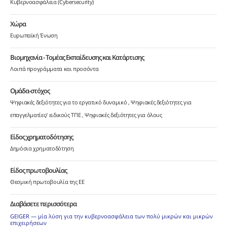
Κυβερνοασφάλεια (Cybersecurity)
Χώρα
Ευρωπαϊκή Ένωση
Βιομηχανία - Τομέας Εκπαίδευσης και Κατάρτισης
Λοιπά προγράμματα και προσόντα
Ομάδα-στόχος
Ψηφιακές δεξιότητες για το εργατικό δυναμικό
Ψηφιακές δεξιότητες για
επαγγελματίες/ ειδικούς ΤΠΕ
Ψηφιακές δεξιότητες για όλους
Είδος χρηματοδότησης
Δημόσια χρηματοδότηση
Είδος πρωτοβουλίας
Θεσμική πρωτοβουλία της ΕΕ
Διαβάσετε περισσότερα
GEIGER — μία λύση για την κυβερνοασφάλεια των πολύ μικρών και μικρών
επιχειρήσεων