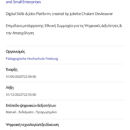
and Small Enterprises
Digital Skills & Jobs Platform, created by Juliette Chalant Devlesaver
Επιμέλεια μετάφρασης: Εθνική Συμμαχία για τις Ψηφιακές Δεξιότητες &
την Απασχόληση
Οργανισμός
Pädagogische Hochschule Freiburg
Έναρξη
31/05/2020T22:00:00
Λήξη
31/12/2022T22:55:00
Επίπεδο ψηφιακών δεξιοτήτων
Βασικό
Ενδιάμεσο
Προχωρημένο
Ψηφιακή τεχνολογία/εξειδίκευση