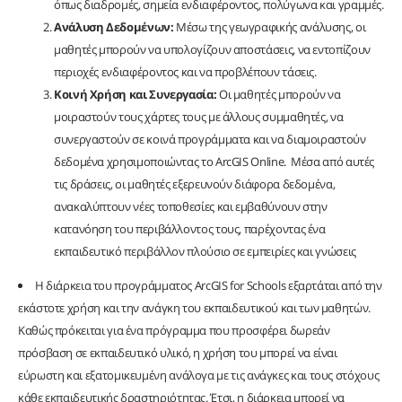
όπως διαδρομές, σημεία ενδιαφέροντος, πολύγωνα και γραμμές.
Ανάλυση Δεδομένων:
Μέσω της γεωγραφικής ανάλυσης, οι
μαθητές μπορούν να υπολογίζουν αποστάσεις, να εντοπίζουν
περιοχές ενδιαφέροντος και να προβλέπουν τάσεις.
Κοινή Χρήση και Συνεργασία:
Οι μαθητές μπορούν να
μοιραστούν τους χάρτες τους με άλλους συμμαθητές, να
συνεργαστούν σε κοινά προγράμματα και να διαμοιραστούν
δεδομένα χρησιμοποιώντας το ArcGIS Online. Μέσα από αυτές
τις δράσεις, οι μαθητές εξερευνούν διάφορα δεδομένα,
ανακαλύπτουν νέες τοποθεσίες και εμβαθύνουν στην
κατανόηση του περιβάλλοντος τους, παρέχοντας ένα
εκπαιδευτικό περιβάλλον πλούσιο σε εμπειρίες και γνώσεις
Η διάρκεια του προγράμματος ArcGIS for Schools εξαρτάται από την
εκάστοτε χρήση και την ανάγκη του εκπαιδευτικού και των μαθητών.
Καθώς πρόκειται για ένα πρόγραμμα που προσφέρει δωρεάν
πρόσβαση σε εκπαιδευτικό υλικό, η χρήση του μπορεί να είναι
εύρωστη και εξατομικευμένη ανάλογα με τις ανάγκες και τους στόχους
κάθε εκπαιδευτικής δραστηριότητας. Έτσι, η διάρκεια μπορεί να