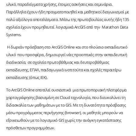
υλικό, παραδείγματα χρήσης, έτοιμες ασκήσεις και σεμινάρια.
Παράλληλα έχουν ήδη πραγματοποιηθεί και μαθητικοί διαγωνισμοί με
πολύ αξιόλογα αποτελέσματα. Μέσω της πρωτοβουλίας αυτής ήδη 135
σχολεία έχουν προμηθευτεί λογισμικά ArcGIS από την Marathon Data
Systems.
Η δωρεάν πρόσβαση στο ArcGIS Online και στο πλούσιο εκπαιδευτικό
υλικό που προσφέρει, δημιουργεί νέες προοπτικές στην εκπαιδευτική
διαδικασία, σε σχολεία πρωτοβάθμιας και δευτεροβάθμιας
εκπαίδευσης, ΕΠΑΛ, παιδαγωγικά ινστιτούτα και σχολές περαιτέρω
εκπαίδευσης (όπως ΙΕΚ).
Το ArcGIS Online αποτελεί ουσιαστικά μια πρωτοποριακή πλατφόρμα
χαρτογράφησης βασισμένη σε Cloud τεχνολογία, που διευκολύνει τη
διδασκαλία των μαθημάτων με το GIS. Με τη δυνατότητα πρόσβασης
μέσω προγράμματος περιήγησης (browser), οι μαθητές μπορούν να
εξοικειωθούν με το λογισμικό GIS χωρίς την ανάγκη εγκατάστασης
πρόσθετων προγραμμάτων.