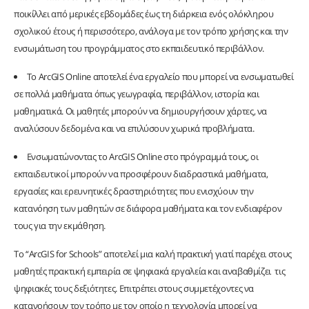
ποικίλλει από μερικές εβδομάδες έως τη διάρκεια ενός ολόκληρου
σχολικού έτους ή περισσότερο, ανάλογα με τον τρόπο χρήσης και την
ενσωμάτωση του προγράμματος στο εκπαιδευτικό περιβάλλον.
Το ArcGIS Online αποτελεί ένα εργαλείο που μπορεί να ενσωματωθεί
σε πολλά μαθήματα όπως γεωγραφία, περιβάλλον, ιστορία και
μαθηματικά. Οι μαθητές μπορούν να δημιουργήσουν χάρτες, να
αναλύσουν δεδομένα και να επιλύσουν χωρικά προβλήματα.
Ενσωματώνοντας το ArcGIS Online στο πρόγραμμά τους, οι
εκπαιδευτικοί μπορούν να προσφέρουν διαδραστικά μαθήματα,
εργασίες και ερευνητικές δραστηριότητες που ενισχύουν την
κατανόηση των μαθητών σε διάφορα μαθήματα και τον ενδιαφέρον
τους για την εκμάθηση.
Το “ArcGIS for Schools” αποτελεί μια καλή πρακτική γιατί παρέχει στους
μαθητές πρακτική εμπειρία σε ψηφιακά εργαλεία και αναβαθμίζει τις
ψηφιακές τους δεξιότητες. Επιτρέπει στους συμμετέχοντες να
κατανοήσουν τον τρόπο με τον οποίο η τεχνολογία μπορεί να