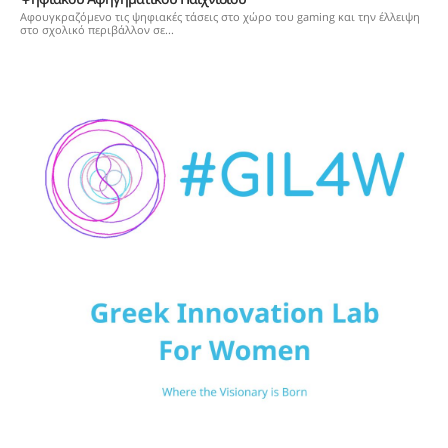
Αφουγκραζόμενο τις ψηφιακές τάσεις στο χώρο του gaming και την έλλειψη
στο σχολικό περιβάλλον σε...