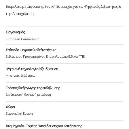
Επιμέλεια μετάφρασης: Εθνική Συμμαχία για τις Ψηφιακές Δεξιότητες &
την Απασχόληση
Οργανισμός
European Commission
Επίπεδο ψηφιακών δεξιοτήτων
Ενδιάμεσο
Προχωρημένο
Επαγγελματίας/Ειδικός ΤΠΕ
Ψηφιακή τεχνολογία/εξειδίκευση
Ψηφιακές δεξιότητες
Τρόπος διεξαγωγής της εκδήλωσης
Διαδικτυακή ζωντανή μετάδοση
Χώρα
Ευρωπαϊκή Ένωση
Βιομηχανία - Τομέας Εκπαίδευσης και Κατάρτισης