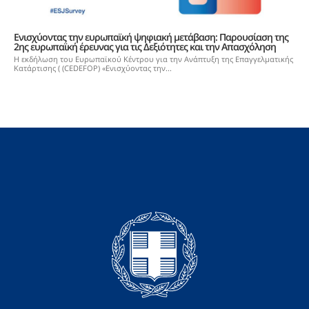
Ενισχύοντας την ευρωπαϊκή ψηφιακή μετάβαση: Παρουσίαση της
2ης ευρωπαϊκή έρευνας για τις Δεξιότητες και την Απασχόληση
Η εκδήλωση του Ευρωπαϊκού Κέντρου για την Ανάπτυξη της Επαγγελματικής
Κατάρτισης ( (CEDEFOP) «Ενισχύοντας την...