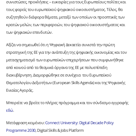
συνιστώσες, προκλήσεις – ευκαιρίες για τους Ευρωπαίους πολίτες και
τους φορείς του ευρωπαϊκού ψηφιακού οικοσυστήματος. Τέλος, θα
συζητηθούν διάφορα θέματα, μεταξύ των οποίων οι προοπτικές των
κρατών μελών, των περιφερειών, του ψηφιακού οικοσυστήματος και
των ψηφιακών επενδυτών.
Αξίζει να σημειωθεί ότι η Ψηφιακή Δεκαετία συνιστά την πρώτη
στρατηγική της ΕΕ για την ανάπτυξη της ψηφιακής οικονομίας και τον
μετασχηματισμό των ευρωπαϊκών επιχειρήσεων που συμφωνήθηκε
από κοινού από τα θεσμικά όργανα της ΕΕ με πολυεπίπεδη
διακυβέρνηση. Διαμορφώθηκε σε συνέχεια του Ευρωπαϊκού
Θεματολογίου Δεξιοτήτων (European Skills Agenda) και της Ψηφιακής
Ενιαίας Αγοράς.
Μπορείτε να βρείτε το πλήρες πρόγραμμα και τον σύνδεσμο εγγραφής
εδώ
.
Μετάφραση κειμένου:
Connect University: Digital Decade Policy
Programme 2030
, Digital Skills & Jobs Platform