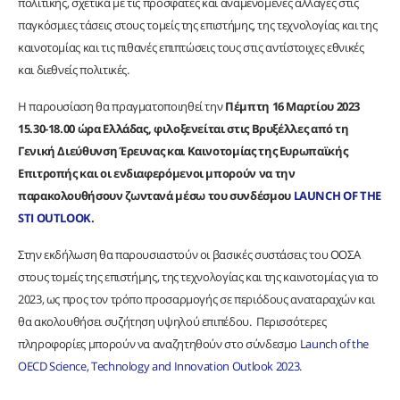
πολιτικής, σχετικά με τις πρόσφατες και αναμενόμενες αλλαγές στις
παγκόσμιες τάσεις στους τομείς της επιστήμης, της τεχνολογίας και της
καινοτομίας και τις πιθανές επιπτώσεις τους στις αντίστοιχες εθνικές
και διεθνείς πολιτικές.
Η παρουσίαση θα πραγματοποιηθεί την
Πέμπτη 16 Μαρτίου 2023
15.30-18.00 ώρα Ελλάδας, φιλοξενείται στις Βρυξέλλες από τη
Γενική Διεύθυνση Έρευνας και Καινοτομίας της Ευρωπαϊκής
Επιτροπής και οι ενδιαφερόμενοι μπορούν να την
παρακολουθήσουν ζωντανά μέσω του συνδέσμου
LAUNCH OF THE
STI OUTLOOK
.
Στην εκδήλωση θα παρουσιαστούν οι βασικές συστάσεις του ΟΟΣΑ
στους τομείς της επιστήμης, της τεχνολογίας και της καινοτομίας για το
2023, ως προς τον τρόπο προσαρμογής σε περιόδους αναταραχών και
θα ακολουθήσει συζήτηση υψηλού επιπέδου. Περισσότερες
πληροφορίες μπορούν να αναζητηθούν στο σύνδεσμο
Launch of the
OECD Science, Technology and Innovation Outlook 2023
.