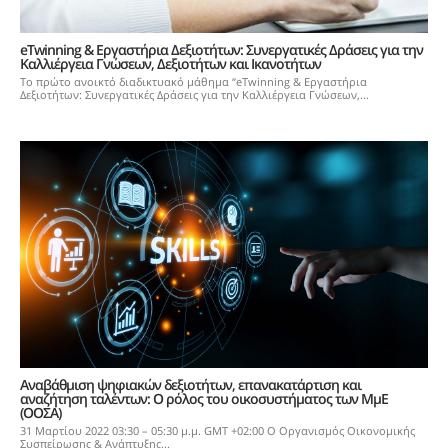
eTwinning & Eργαστήρια Δεξιοτήτων: Συνεργατικές Δράσεις για την
Καλλιέργεια Γνώσεων, Δεξιοτήτων και Ικανοτήτων
Το πρώτο ανοικτό διαδικτυακό μάθημα “eTwinning & Εργαστήρια
Δεξιοτήτων: Συνεργατικές Δράσεις για την Καλλιέργεια Γνώσεων,...
Αναβάθμιση ψηφιακών δεξιοτήτων, επανακατάρτιση και
αναζήτηση ταλέντων: Ο ρόλος του οικοσυστήματος των ΜμΕ
(ΟΟΣΑ)
31 Μαρτίου 2022 03:30 – 05:30 μ.μ. GMT +02:00 O Οργανισμός Οικονομικής
Συσπείρωσης & Ανάπτυξης...