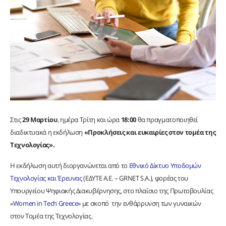
Στις
29 Μαρτίου
, ημέρα Τρίτη και ώρα
18:00
θα πραγματοποιηθεί
διαδικτυακά η εκδήλωση
«Προκλήσεις και ευκαιρίες στον τομέα της
Τεχνολογίας».
Η εκδήλωση αυτή διοργανώνεται από το
Εθνικό Δίκτυο Υποδομών
Τεχνολογίας και Έρευνας
(ΕΔΥΤΕ Α.Ε. – GRNET S.A.), φορέας του
Υπουργείου Ψηφιακής Διακυβέρνησης, στο πλαίσιο της Πρωτοβουλίας
«
Women in Tech Greece»
με σκοπό την ενθάρρυνση των γυναικών
στον Τομέα της Τεχνολογίας.