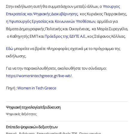
Στην εκδήλωση αυτή θα συμμετάσχουν μεταξύ άλλων, ο
Υπουργος
Επικρατείας και Ψηφιακής Διακυβέρνησης,
κος Κυριάκος Πιερρακάκης,
η Υφυπουργός Εργασίας και Κοινωνικών Υποθέσεων
, αρμόδια για
θέματα Δημογραφικής Πολιτικής και Οικογένειας, κα Μαρία Συρεγγέλα,
ο Καθηγητής ΕΜΠ και
Πρόεδρος της ΕΔΥΤΕ Α.Ε.
, κος Στέφανος Κόλλιας.
Εδώ
μπορείτε να βρείτε πληροφορίες σχετικά με το πρόγραμμα της
εκδήλωσης.
Για να την παρακολουθήσετε, ακολουθήστε τον σύνδεσμο:
https://womenintechgreece.gr/live-wit/
.
Πηγή :
Women in Tech Greece
Ψηφιακή τεχνολογία/εξειδίκευση
Ψηφιακές δεξιότητες
Επίπεδο ψηφιακών δεξιοτήτων
Βασικό
Ενδιάμεσο
Επαγγελματίας/Ειδικός ΤΠΕ
Προχωρημένο