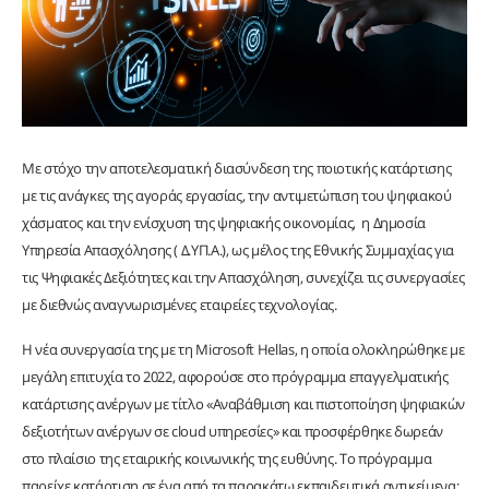
Με στόχο την αποτελεσματική διασύνδεση της ποιοτικής κατάρτισης
με τις ανάγκες της αγοράς εργασίας, την αντιμετώπιση του ψηφιακού
χάσματος και την ενίσχυση της ψηφιακής οικονομίας, η Δημοσία
Υπηρεσία Απασχόλησης ( Δ.ΥΠ.Α.), ως μέλος της Εθνικής Συμμαχίας για
τις Ψηφιακές Δεξιότητες και την Απασχόληση, συνεχίζει τις συνεργασίες
με διεθνώς αναγνωρισμένες εταιρείες τεχνολογίας.
Η νέα συνεργασία της με τη Microsoft Hellas, η οποία ολοκληρώθηκε με
μεγάλη επιτυχία το 2022, αφορούσε στο πρόγραμμα επαγγελματικής
κατάρτισης ανέργων με τίτλο «Αναβάθμιση και πιστοποίηση ψηφιακών
δεξιοτήτων ανέργων σε cloud υπηρεσίες» και προσφέρθηκε δωρεάν
στο πλαίσιο της εταιρικής κοινωνικής της ευθύνης. Το πρόγραμμα
παρείχε κατάρτιση σε ένα από τα παρακάτω εκπαιδευτικά αντικείμενα: