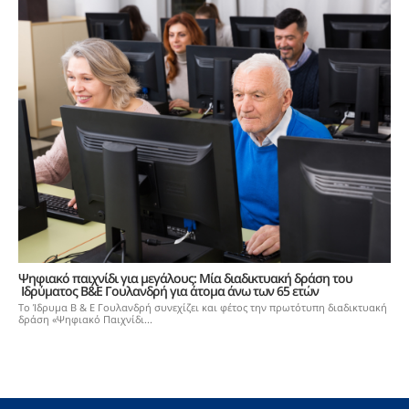
Ψηφιακό παιχνίδι για μεγάλους: Μία διαδικτυακή δράση του
Ιδρύματος Β&Ε Γουλανδρή για άτομα άνω των 65 ετών
Το Ίδρυμα Β & Ε Γουλανδρή συνεχίζει και φέτος την πρωτότυπη διαδικτυακή
δράση «Ψηφιακό Παιχνίδι...