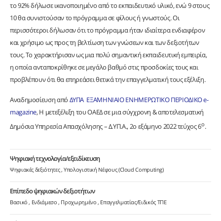
το 92% δήλωσε ικανοποιημένο από το εκπαιδευτικό υλικό, ενώ 9 στους
10 θα συνιστούσαν το πρόγραμμα σε φίλους ή γνωστούς. Οι
περισσότεροι δήλωσαν ότι το πρόγραμμα ήταν ιδιαίτερα ενδιαφέρον
και χρήσιμο ως προς τη βελτίωση των γνώσεων και των δεξιοτήτων
τους. Το χαρακτήρισαν ως μια πολύ σημαντική εκπαιδευτική εμπειρία,
η οποία ανταποκρίθηκε σε μεγάλο βαθμό στις προσδοκίες τους και
προβλέπουν ότι θα επηρεάσει θετικά την επαγγελματική τους εξέλιξη.
Αναδημοσίευση από
ΔΥΠΑ ΕΞΑΜΗΝΙΑΙΟ ΕΝΗΜΕΡΩΤΙΚΟ ΠΕΡΙΟΔΙΚΟ e-
magazine
, Η μετεξέλιξη του ΟΑΕΔ σε μια σύγχρονη & αποτελεσματική
ο
Δημόσια Υπηρεσία Απασχόλησης – Δ.ΥΠ.Α., 2ο εξάμηνο 2022 τεύχος 6
.
Ψηφιακή τεχνολογία/εξειδίκευση
Ψηφιακές δεξιότητες
Υπολογιστική Νέφους (Cloud Computing)
Επίπεδο ψηφιακών δεξιοτήτων
Βασικό
Ενδιάμεσο
Προχωρημένο
Επαγγελματίας/Ειδικός ΤΠΕ