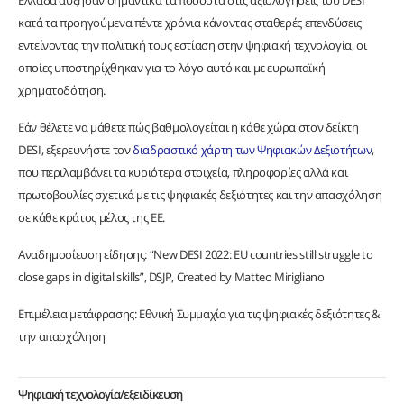
Ελλάδα αύξησαν σημαντικά τα ποσοστά στις αξιολογήσεις του DESI
κατά τα προηγούμενα πέντε χρόνια κάνοντας σταθερές επενδύσεις
εντείνοντας την πολιτική τους εστίαση στην ψηφιακή τεχνολογία, οι
οποίες υποστηρίχθηκαν για το λόγο αυτό και με ευρωπαϊκή
χρηματοδότηση.
Εάν θέλετε να μάθετε πώς βαθμολογείται η κάθε χώρα στον δείκτη
DESI, εξερευνήστε τον
διαδραστικό χάρτη των Ψηφιακών Δεξιοτήτων
,
που περιλαμβάνει τα κυριότερα στοιχεία, πληροφορίες αλλά και
πρωτοβουλίες σχετικά με τις ψηφιακές δεξιότητες και την απασχόληση
σε κάθε κράτος μέλος της ΕΕ.
Αναδημοσίευση είδησης: “New DESI 2022: EU countries still struggle to
close gaps in digital skills”, DSJP, Created by Matteo Mirigliano
Επιμέλεια μετάφρασης: Εθνική Συμμαχία για τις ψηφιακές δεξιότητες &
την απασχόληση
Ψηφιακή τεχνολογία/εξειδίκευση