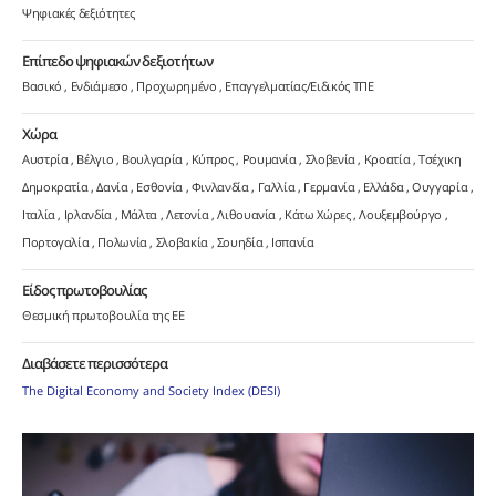
Ψηφιακές δεξιότητες
Επίπεδο ψηφιακών δεξιοτήτων
Βασικό
Ενδιάμεσο
Προχωρημένο
Επαγγελματίας/Ειδικός ΤΠΕ
Χώρα
Αυστρία
Βέλγιο
Βουλγαρία
Κύπρος
Ρουμανία
Σλοβενία
Κροατία
Τσέχικη
Δημοκρατία
Δανία
Εσθονία
Φινλανδία
Γαλλία
Γερμανία
Ελλάδα
Ουγγαρία
Ιταλία
Ιρλανδία
Μάλτα
Λετονία
Λιθουανία
Κάτω Χώρες
Λουξεμβούργο
Πορτογαλία
Πολωνία
Σλοβακία
Σουηδία
Ισπανία
Είδος πρωτοβουλίας
Θεσμική πρωτοβουλία της ΕΕ
Διαβάσετε περισσότερα
The Digital Economy and Society Index (DESI)