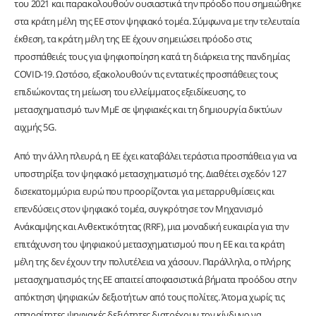
του 2021 και παρακολουθούν ουσιαστικά την πρόοδο που σημειώθηκε
στα κράτη μέλη της ΕΕ στον ψηφιακό τομέα. Σύμφωνα με την τελευταία
έκθεση, τα κράτη μέλη της ΕΕ έχουν σημειώσει πρόοδο στις
προσπάθειές τους για ψηφιοποίηση κατά τη διάρκεια της πανδημίας
COVID-19. Ωστόσο, εξακολουθούν τις εντατικές προσπάθειες τους
επιδιώκοντας τη μείωση του ελλείμματος εξειδίκευσης, το
μετασχηματισμό των ΜμΕ σε ψηφιακές και τη δημιουργία δικτύων
αιχμής 5G.
Από την άλλη πλευρά, η ΕΕ έχει καταβάλει τεράστια προσπάθεια για να
υποστηρίξει τον ψηφιακό μετασχηματισμό της. Διαθέτει σχεδόν 127
δισεκατομμύρια ευρώ που προορίζονται για μεταρρυθμίσεις και
επενδύσεις στον ψηφιακό τομέα, συγκρότησε τον Μηχανισμό
Ανάκαμψης και Ανθεκτικότητας (RRF), μια μοναδική ευκαιρία για την
επιτάχυνση του ψηφιακού μετασχηματισμού που η ΕΕ και τα κράτη
μέλη της δεν έχουν την πολυτέλεια να χάσουν. Παράλληλα, ο πλήρης
μετασχηματισμός της ΕΕ απαιτεί αποφασιστικά βήματα προόδου στην
απόκτηση ψηφιακών δεξιοτήτων από τους πολίτες. Άτομα χωρίς τις
απαραίτητες ψηφιακές δεξιότητες διατρέχουν τον κίνδυνο να