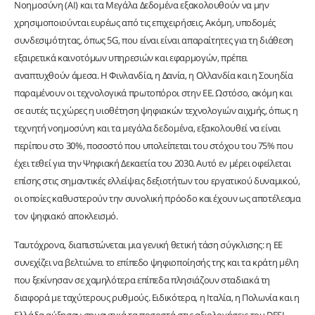
Νοημοσύνη (AI) και τα Μεγάλα Δεδομένα εξακολουθούν να μην
χρησιμοποιούνται ευρέως από τις επιχειρήσεις. Ακόμη, υποδομές
συνδεσιμότητας, όπως 5G, που είναι είναι απαραίτητες για τη διάθεση
εξαιρετικά καινοτόμων υπηρεσιών και εφαρμογών, πρέπει
αναπτυχθούν άμεσα. Η Φινλανδία, η Δανία, η Ολλανδία και η Σουηδία
παραμένουν οι τεχνολογικά πρωτοπόροι στην ΕΕ. Ωστόσο, ακόμη και
σε αυτές τις χώρες η υιοθέτηση ψηφιακών τεχνολογιών αιχμής, όπως η
τεχνητή νοημοσύνη και τα μεγάλα δεδομένα, εξακολουθεί να είναι
περίπου στο 30%, ποσοστό που υπολείπεται του στόχου του 75% που
έχει τεθεί για την Ψηφιακή Δεκαετία του 2030. Αυτό εν μέρει οφείλεται
επίσης στις σημαντικές ελλείψεις δεξιοτήτων του εργατικού δυναμικού,
οι οποίες καθυστερούν την συνολική πρόοδο και έχουν ως αποτέλεσμα
τον ψηφιακό αποκλεισμό.
Ταυτόχρονα, διαπιστώνεται μια γενική θετική τάση σύγκλισης: η ΕΕ
συνεχίζει να βελτιώνει το επίπεδο ψηφιοποίησής της και τα κράτη μέλη
που ξεκίνησαν σε χαμηλότερα επίπεδα πλησιάζουν σταδιακά τη
διαφορά με ταχύτερους ρυθμούς. Ειδικότερα, η Ιταλία, η Πολωνία και η