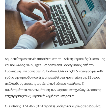
Δημοσιεύτηκαν τα νέα αποτελέσματα του Δείκτη Ψηφιακής Οικονομίας
και Κοινωνίας 2022 (Digital Economy and Society Index) από την
Ευρωπαϊκή Επιτροπή στις 28 Ιουλίου. O Δείκτης DESI καταγράφει κάθε
χρόνο την πρόοδο που έχει σημειωθεί στα κράτη μέλη της ΕΕ στους
ακόλουθους τέσσερις τομείς: α) ανθρώπινο κεφάλαιο, β)
συνδεσιμότητα, γ) ενσωμάτωση των ψηφιακών τεχνολογιών από τις
επιχειρήσεις και δ) ψηφιακές δημόσιες υπηρεσίες.
Οι εκθέσεις DESI 2022 (DESI reports) βασίζονται κυρίως σε δεδομένα