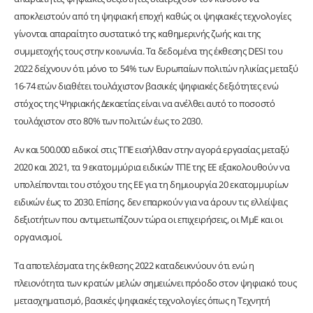
αποκλειστούν από τη ψηφιακή εποχή καθώς οι ψηφιακές τεχνολογίες
γίνονται απαραίτητο συστατικό της καθημερινής ζωής και της
συμμετοχής τους στην κοινωνία. Τα δεδομένα της έκθεσης DESI του
2022 δείχνουν ότι μόνο το 54% των Ευρωπαίων πολιτών ηλικίας μεταξύ
16-74 ετών διαθέτει τουλάχιστον βασικές ψηφιακές δεξιότητες ενώ
στόχος της Ψηφιακής Δεκαετίας είναι να ανέλθει αυτό το ποσοστό
τουλάχιστον στο 80% των πολιτών έως το 2030.
Αν και 500.000 ειδικοί στις ΤΠΕ εισήλθαν στην αγορά εργασίας μεταξύ
2020 και 2021, τα 9 εκατομμύρια ειδικών ΤΠΕ της ΕΕ εξακολουθούν να
υπολείπονται του στόχου της ΕΕ για τη δημιουργία 20 εκατομμυρίων
ειδικών έως το 2030. Επίσης, δεν επαρκούν για να άρουν τις ελλείψεις
δεξιοτήτων που αντιμετωπίζουν τώρα οι επιχειρήσεις, οι ΜμΕ και οι
οργανισμοί.
Τα αποτελέσματα της έκθεσης 2022 καταδεικνύουν ότι ενώ η
πλειονότητα των κρατών μελών σημειώνει πρόοδο στον ψηφιακό τους
μετασχηματισμό, βασικές ψηφιακές τεχνολογίες όπως η Τεχνητή