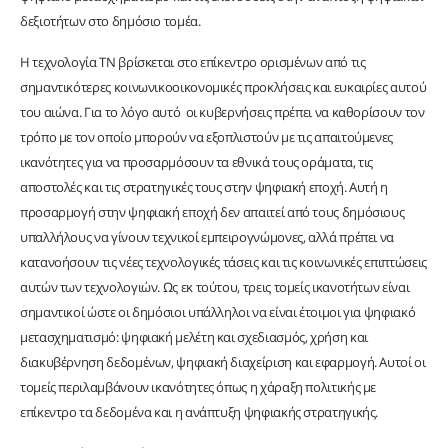
δεξιοτήτων στο δημόσιο τομέα.
Η τεχνολογία ΤΝ βρίσκεται στο επίκεντρο ορισμένων από τις
σημαντικότερες κοινωνικοοικονομικές προκλήσεις και ευκαιρίες αυτού
του αιώνα. Για το λόγο αυτό οι κυβερνήσεις πρέπει να καθορίσουν τον
τρόπο με τον οποίο μπορούν να εξοπλιστούν με τις απαιτούμενες
ικανότητες για να προσαρμόσουν τα εθνικά τους οράματα, τις
αποστολές και τις στρατηγικές τους στην ψηφιακή εποχή. Αυτή η
προσαρμογή στην ψηφιακή εποχή δεν απαιτεί από τους δημόσιους
υπαλλήλους να γίνουν τεχνικοί εμπειρογνώμονες, αλλά πρέπει να
κατανοήσουν τις νέες τεχνολογικές τάσεις και τις κοινωνικές επιπτώσεις
αυτών των τεχνολογιών. Ως εκ τούτου, τρεις τομείς ικανοτήτων είναι
σημαντικοί ώστε οι δημόσιοι υπάλληλοι να είναι έτοιμοι για ψηφιακό
μετασχηματισμό: ψηφιακή μελέτη και σχεδιασμός, χρήση και
διακυβέρνηση δεδομένων, ψηφιακή διαχείριση και εφαρμογή. Αυτοί οι
τομείς περιλαμβάνουν ικανότητες όπως η χάραξη πολιτικής με
επίκεντρο τα δεδομένα και η ανάπτυξη ψηφιακής στρατηγικής.