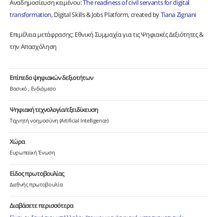
Αναδημοσίευση κειμένου:
The readiness of civil servants for digital
transformation
, Digital Skills & Jobs Platform, created by
Tiana Zignani
Επιμέλεια μετάφρασης: Εθνική Συμμαχία για τις Ψηφιακές Δεξιότητες &
την Απασχόληση
Επίπεδο ψηφιακών δεξιοτήτων
Βασικό
Ενδιάμεσο
Ψηφιακή τεχνολογία/εξειδίκευση
Τεχνητή νοημοσύνη (Artificial Intelligence)
Χώρα
Ευρωπαϊκή Ένωση
Είδος πρωτοβουλίας
Διεθνής πρωτοβουλία
Διαβάσετε περισσότερα