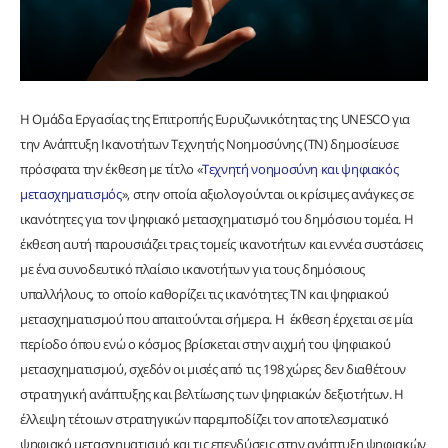
Η Oμάδα Eργασίας της Eπιτροπής Eυρυζωνικότητας της UNESCO για
την Aνάπτυξη Iκανοτήτων Tεχνητής Nοημοσύνης (ΤΝ) δημοσίευσε
πρόσφατα την έκθεση με τίτλο «
Τεχνητή νοημοσύνη και ψηφιακός
μετασχηματισμός
», στην οποία αξιολογούνται οι κρίσιμες ανάγκες σε
ικανότητες για τον ψηφιακό μετασχηματισμό του δημόσιου τομέα. Η
έκθεση αυτή παρουσιάζει τρεις τομείς ικανοτήτων και εννέα συστάσεις
με ένα συνοδευτικό πλαίσιο ικανοτήτων για τους δημόσιους
υπαλλήλους, το οποίο καθορίζει τις ικανότητες ΤΝ και ψηφιακού
μετασχηματισμού που απαιτούνται σήμερα. Η έκθεση έρχεται σε μία
περίοδο όπου ενώ ο κόσμος βρίσκεται στην αιχμή του ψηφιακού
μετασχηματισμού, σχεδόν οι μισές από τις 198 χώρες δεν διαθέτουν
στρατηγική ανάπτυξης και βελτίωσης των ψηφιακών δεξιοτήτων. Η
έλλειψη τέτοιων στρατηγικών παρεμποδίζει τον αποτελεσματικό
ψηφιακό μετασχηματισμό και τις επενδύσεις στην ανάπτυξη ψηφιακών