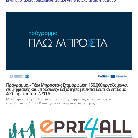
Είναι οι δημόσιοι υπάλληλοι έτοιμοι για ψηφιακό μετασχηματισμό;
Πρόγραμμα «Πάω Μπροστά»: Επιμόρφωση 150.000 εργαζομένων
σε ψηφιακές και «πράσινες» δεξιότητες με εκπαιδευτικό επίδομα
400 ευρώ από τη Δ.ΥΠ.Α.
Μετά την επιτυχή υλοποίηση του προγράμματος κατάρτισης και
αναβάθμισης 120.000 ανέργων σε ψηφιακές δεξιότητες, η...