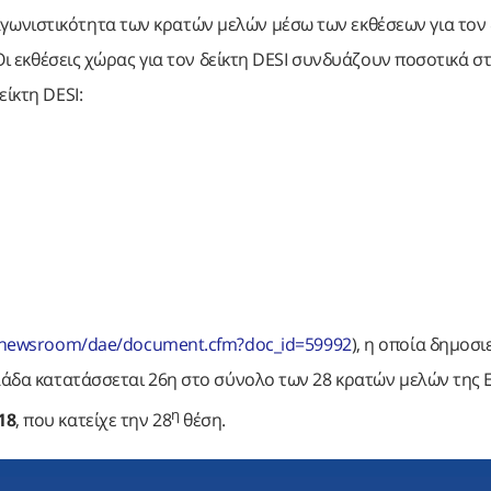
ωνιστικότητα των κρατών μελών μέσω των εκθέσεων για τον 
Οι εκθέσεις χώρας για τον δείκτη DESI συνδυάζουν ποσοτικά στ
ίκτη DESI:
u/newsroom/dae/document.cfm?doc_id=59992
), η οποία δημοσ
λλάδα κατατάσσεται 26η στο σύνολο των 28 κρατών μελών της Ε
η
18
, που κατείχε την 28
θέση.