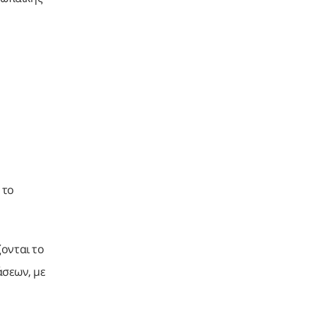
υ
 το
ζονται το
σεων, με