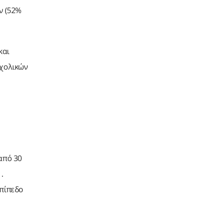
ν (52%
και
σχολικών
από 30
.
επίπεδο