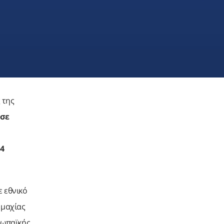
 της
ωσε
4
ε εθνικό
μμαχίας
υρωπαϊκής