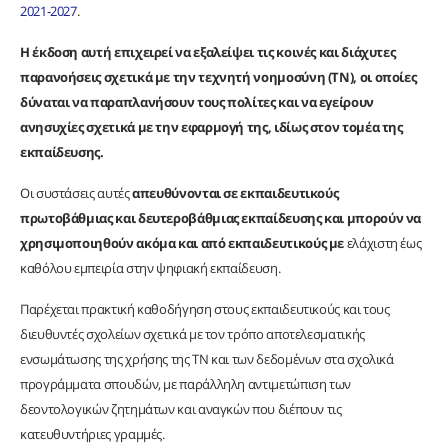
2021-2027
.
Η έκδοση αυτή επιχειρεί να εξαλείψει τις κοινές και διάχυτες
παρανοήσεις σχετικά με την τεχνητή νοημοσύνη (ΤΝ), οι οποίες
δύναται να παραπλανήσουν τους πολίτες και να εγείρουν
ανησυχίες σχετικά με την εφαρμογή της, ιδίως στον τομέα της
εκπαίδευσης.
Οι συστάσεις αυτές
απευθύνονται σε εκπαιδευτικούς
πρωτοβάθμιας και δευτεροβάθμιας εκπαίδευσης
και μπορούν να
χρησιμοποιηθούν ακόμα και από εκπαιδευτικούς με
ελάχιστη έως
καθόλου εμπειρία στην ψηφιακή εκπαίδευση.
Παρέχεται πρακτική καθοδήγηση στους εκπαιδευτικούς και τους
διευθυντές σχολείων σχετικά με τον τρόπο αποτελεσματικής
ενσωμάτωσης της χρήσης της ΤΝ και των δεδομένων στα σχολικά
προγράμματα σπουδών, με παράλληλη αντιμετώπιση των
δεοντολογικών ζητημάτων και αναγκών που διέπουν τις
κατευθυντήριες γραμμές.