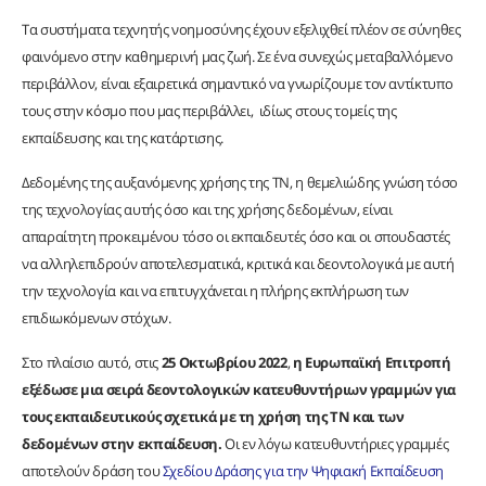
Τα συστήματα τεχνητής νοημοσύνης έχουν εξελιχθεί πλέον σε σύνηθες
φαινόμενο στην καθημερινή μας ζωή. Σε ένα συνεχώς μεταβαλλόμενο
περιβάλλον, είναι εξαιρετικά σημαντικό να γνωρίζουμε τον αντίκτυπο
τους στην κόσμο που μας περιβάλλει, ιδίως στους τομείς της
εκπαίδευσης και της κατάρτισης.
Δεδομένης της αυξανόμενης χρήσης της ΤΝ, η θεμελιώδης γνώση τόσο
της τεχνολογίας αυτής όσο και της χρήσης δεδομένων, είναι
απαραίτητη προκειμένου τόσο οι εκπαιδευτές όσο και οι σπουδαστές
να αλληλεπιδρούν αποτελεσματικά, κριτικά και δεοντολογικά με αυτή
την τεχνολογία και να επιτυγχάνεται η πλήρης εκπλήρωση των
επιδιωκόμενων στόχων.
Στο πλαίσιο αυτό, στις
25 Οκτωβρίου 2022
,
η Ευρωπαϊκή Επιτροπή
εξέδωσε μια σειρά δεοντολογικών κατευθυντήριων γραμμών για
τους εκπαιδευτικούς σχετικά με τη χρήση της ΤΝ και των
δεδομένων στην εκπαίδευση.
Οι εν λόγω κατευθυντήριες γραμμές
αποτελούν δράση του
Σχεδίου Δράσης για την Ψηφιακή Εκπαίδευση