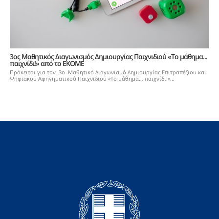
3ος Μαθητικός Διαγωνισμός Δημιουργίας Παιχνιδιού «Το μάθημα...
παιχνίδι!» από το ΕΚΟΜΕ
Πρόκειται για τον 3ο Μαθητικό Διαγωνισμό Δημιουργίας Επιτραπέζιου και
Ψηφιακού Αφηγηματικού Παιχνιδιού «Το μάθημα… παιχνίδι!»...