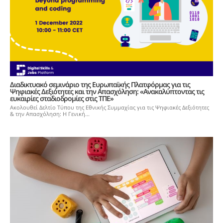
Διαδικτυακό σεμινάριο της Ευρωπαϊκής Πλατφόρμας για τις
Ψηφιακές Δεξιότητες και την Απασχόληση: «Ανακαλύπτοντας τις
ευκαιρίες σταδιοδρομίες στις ΤΠΕ»
Ακολουθεί Δελτίο Τύπου της Εθνικής Συμμαχίας για τις Ψηφιακές Δεξιότητες
& την Απασχόληση: Η Γενική...