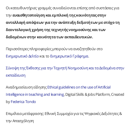
Οι κατευθυντήριες γραμμές συνοδεύονται επίσης από συστάσεις για
την
ευαισθητοποίηση και εμπλοκή της κοινότητας στην
ανταλλαγή απόψεων για την ανάπτυξη δεξιοτήτων με στόχο τη
δεοντολογική χρήση της τεχνητής νοημοσύνης και των
δεδομένων στην κοινότητα των εκπαιδευτικών.
Περισσότερες πληροφορίες μπορούν να αναζητηθούν στο
Ενημερωτικό Δελτίο
και το
Ενημερωτικό Γράφημα
.
Σύνοψη της Έκθεσης για την Τεχνητή Νοημοσύνη και τα Δεδομένα στην
εκπαίδευση
Αναδημοσίευση είδησης
Ethical guidelines on the use of Artificial
Intelligence in teaching and learning
, Digital Skills & Jobs Platform, Created
by
Federica Tondo
Επιμέλεια μετάφρασης: Εθνική Συμμαχία για τις Ψηφιακές Δεξιότητες &
την Απασχόληση