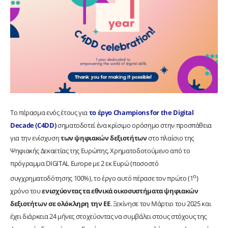
Το πέρασμα ενός έτους για
το
έργο Champions for the Digital
Decade (C4DD)
σηματοδοτεί ένα κρίσιμο ορόσημο στην προσπάθεια
για την ενίσχυση
των ψηφιακών δεξιοτήτων
στο πλαίσιο της
Ψηφιακής Δεκαετίας της Ευρώπης. Χρηματοδοτούμενο από το
πρόγραμμα DIGITAL Europe με 2 εκ Ευρώ (ποσοστό
ο
συγχρηματοδότησης 100%), το έργο αυτό πέρασε τον πρώτο (1
)
χρόνο του
ενισχύοντας τα εθνικά οικοσυστήματα ψηφιακών
δεξιοτήτων σε ολόκληρη την ΕΕ
. Ξεκίνησε τον Μάρτιο του 2025 και
έχει διάρκεια 24 μήνες στοχεύοντας να συμβάλει στους στόχους της