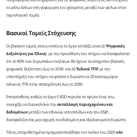
εν μέσω άλλων στη γεφύρωση του χάσματος μεταξύ των φύλων στον
τεχνολογικό τομέα.
Βασικοί Τομείς Στόχευσης
Οι βασικοί τομείς στους οποίους το έργο εστιάζει είναι (i) ‘
Ψηφιακές
Δεξιότητες για Όλους
‘ -με την προώθηση του στόχου να διασφαλιστεί
ότι το 80% των Ευρωπαίων ενηλίκων θα έχουν τουλάχιστον βασικές
ψηφιακές δεξιότητες έως το 2030- και (ii) ‘
Ειδικοί ΤΠΕ
‘ με την
υποστήριξη του στόχου να φτάσει η Ευρώπη τα 20 εκατομμύρια
ειδικούς ΤΠΕ στην απασχόληση έως το 2030.
Επιπρόσθετα, καθώς το έργο C4DD περνάει το πρώτο έτος του,
συνεχίζει να διευκολύνει την
ανταλλαγή περιεχομένου και
δεδομένων
μεταξύ των εθνικών ιστοσελίδων και του DSJP,
διασφαλίζοντας μια ισχυρή, συνδεδεμένη και εξειδικευμένη Ευρώπη.
Τέλος, στοχοθετημένα πραγματοποιήθηκε τον Ιούλιο του 2025
νέο