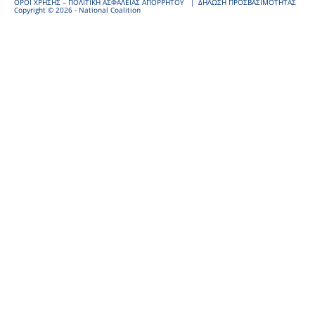
ΟΡΟΙ ΧΡΗΣΗΣ – ΠΟΛΙΤΙΚΗ ΑΣΦΑΛΕΙΑΣ ΑΠΟΡΡΗΤΟΥ
ΔΗΛΩΣΗ ΠΡΟΣΒΑΣΙΜΟΤΗΤΑΣ
Copyright © 2026 - National Coalition