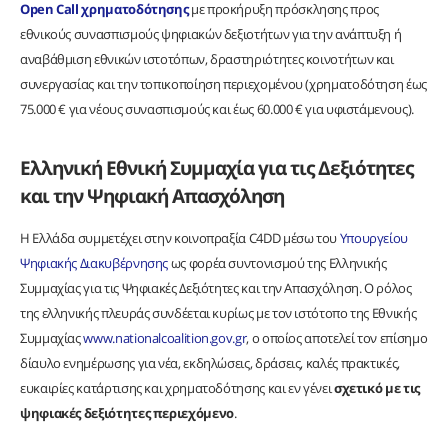
Open Call χρηματοδότησης
με προκήρυξη πρόσκλησης προς
εθνικούς συνασπισμούς ψηφιακών δεξιοτήτων για την ανάπτυξη ή
αναβάθμιση εθνικών ιστοτόπων, δραστηριότητες κοινοτήτων και
συνεργασίας και την τοπικοποίηση περιεχομένου (χρηματοδότηση έως
75.000 € για νέους συνασπισμούς και έως 60.000 € για υφιστάμενους).
Ελληνική Εθνική Συμμαχία για τις Δεξιότητες
και την Ψηφιακή Απασχόληση
Η Ελλάδα συμμετέχει στην κοινοπραξία C4DD μέσω του
Υπουργείου
Ψηφιακής Διακυβέρνησης
ως φορέα συντονισμού της Ελληνικής
Συμμαχίας για τις Ψηφιακές Δεξιότητες και την Απασχόληση. Ο ρόλος
της ελληνικής πλευράς συνδέεται κυρίως με τον ιστότοπο της Εθνικής
Συμμαχίας
www.nationalcoalition.gov.gr
, ο οποίος αποτελεί τον επίσημο
δίαυλο ενημέρωσης για νέα, εκδηλώσεις, δράσεις, καλές πρακτικές,
ευκαιρίες κατάρτισης και χρηματοδότησης και εν γένει
σχετικό με τις
ψηφιακές δεξιότητες περιεχόμενο
.