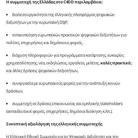
Η συμμετοχή της Ελλάδας στο C4DD περιλαμβάνει:
διαλειτουργικότητα της ελληνικής πλατφόρμας ψηφιακών
δεξιοτήτων με την ευρωπαϊκή DSJP,
τοπικοποίηση ευρωπαϊκών πρακτικών ψηφιακών δεξιοτήτων για
πολίτες, επιχειρήσεις και δημόσιους φορείς,
διάχυση πληροφοριών για προγράμματα κατάρτισης, ευκαιρίες
χρηματοδότησης, νέα, εκδηλώσεις, εργαλεία, μελέτες,
καλές πρακτικέ
ς
και άλλες δράσεις ψηφιακών δεξιοτήτων,
συνεργασία με ευρωπαϊκούς φορείς για την ανάπτυξη κοινών
δράσεων,
συμμετοχή σε δράσεις επικοινωνίας και εμπλοκής stakeholders
(εκπαιδευτικοί φορείς, επιχειρήσεις, δημόσια διοίκηση κ.λπ.),
Συνοπτική αξιολόγηση της ελληνικής συμμετοχής
Η Ελληνική Εθνική Συμμαχία για τις Ψηφιακές Δεξιότητες και την