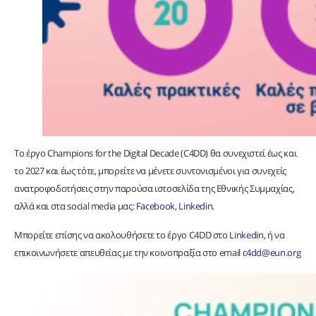
Το έργο Champions for the Digital Decade (C4DD) θα συνεχιστεί έως και
το 2027 και έως τότε, μπορείτε να μένετε συντονισμένοι για συνεχείς
ανατροφοδοτήσεις στην παρούσα ιστοσελίδα της Εθνικής Συμμαχίας,
αλλά και στα social media μας:
Facebook
,
Linkedin
.
Μπορείτε επίσης να ακολουθήσετε το έργο C4DD στο
Linkedin
, ή να
επικοινωνήσετε απευθείας με την κοινοπραξία στο email
c4dd@eun.org