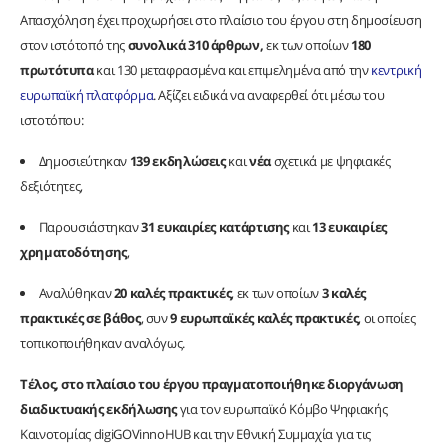
Απασχόληση έχει προχωρήσει στο πλαίσιο του έργου στη δημοσίευση
στον ιστότοπό της
συνολικά 310 άρθρων,
εκ των οποίων
180
πρωτότυπα
και 130 μεταφρασμένα και επιμελημένα από την
κεντρική
ευρωπαϊκή πλατφόρμα
. Αξίζει ειδικά να αναφερθεί ότι μέσω του
ιστοτόπου:
Δημοσιεύτηκαν
139 εκδηλώσεις
και
νέα
σχετικά με ψηφιακές
δεξιότητες,
Παρουσιάστηκαν
31 ευκαιρίες κατάρτισης
και
13 ευκαιρίες
χρηματοδότησης
,
Αναλύθηκαν
20 καλές πρακτικές
, εκ των οποίων
3 καλές
πρακτικές σε βάθος
, συν
9 ευρωπαϊκές καλές πρακτικές
, οι οποίες
τοπικοποιήθηκαν αναλόγως.
Τέλος, στο πλαίσιο του έργου πραγματοποιήθηκε διοργάνωση
διαδικτυακής εκδήλωσης
για τον ευρωπαϊκό Κόμβο Ψηφιακής
Καινοτομίας digiGOVinnoHUB και την Εθνική Συμμαχία για τις