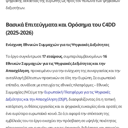
ψηφιακής δεκαετίας της Ευρώπης ως προς τον πυλώνα των ψηφιακών
δεξιοτήτων.
Βασικά Επιτεύγματα και Ορόσημα του C4DD
(2025-2026)
Ενίσχυση Εθνικών Συμμαχιών για τις Ψηφιακές Δεξιότητες
Το έργο συγκέντρωσε
17 εταίρους
, συμπεριλαμβανομένων
16
Εθνικών Συμμαχιών για τις Ψηφιακές Δεξιότητες και την
Απασχόληση
, προκειμένου για την ενίσχυση της συνεργασίας και την
ανταλλαγή βέλτιστων πρακτικών σε όλη την Ευρώπη. Σε ευρωπαϊκό
επίπεδο, συνέδεσε με επιτυχία τις εθνικές πλατφόρμες – Εθνικές
Συμμαχίας (NCs) με την
Ευρωπαϊκή Πλατφόρμα για τις Ψηφιακές
Δεξιότητες και την Απασχόληση (DSJP)
, διασφαλίζοντας ότι η τοπική
κατάρτιση, οι θέσεις εργασίας και οι ψηφιακές ευκαιρίες είναι ορατές σε
ένα ευρύτερο ευρωπαϊκό κοινό. Σε ό,τι αφορά την επέκταση της
εμβέλειάς του το έργο ενισχύει την πρόσβαση σε υψηλής ποιότητας
πληροφορίες και ενημέρωση για τις ψηφιακές δεξιότητες και στοχεύει