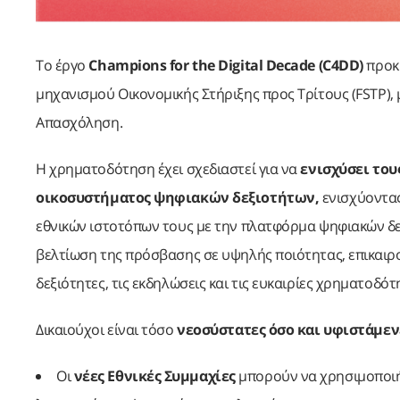
Το έργο
Champions for the Digital Decade (C4DD)
προκ
μηχανισμού
Οικονομικής Στήριξης προς Τρίτους (FSTP), μ
Απασχόληση.
Η χρηματοδότηση έχει σχεδιαστεί για να
ενισχύσει το
οικοσυστήματος ψηφιακών δεξιοτήτων,
ενισχύοντας
εθνικών ιστοτόπων τους με την πλατφόρμα ψηφιακών δεξ
βελτίωση της πρόσβασης σε υψηλής ποιότητας, επικαιρ
δεξιότητες, τις εκδηλώσεις και τις ευκαιρίες χρηματοδ
Δικαιούχοι είναι τόσο
νεοσύστατες όσο και υφιστάμενε
Οι
νέες Εθνικές Συμμαχίες
μπορούν να χρησιμοποιή