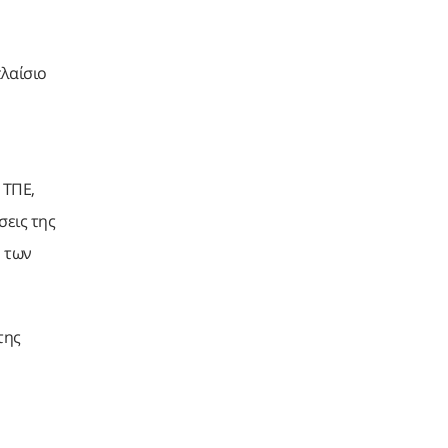
λαίσιο
 ΤΠΕ,
σεις της
η των
της