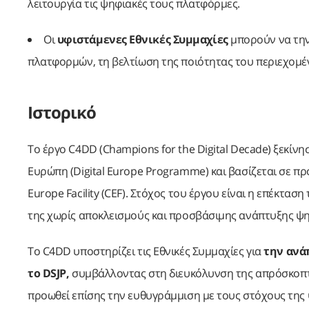
λειτουργία τις ψηφιακές τους πλατφόρμες.
Οι
υφιστάμενες Εθνικές Συμμαχίες
μπορούν να την
πλατφορμών, τη βελτίωση της ποιότητας του περιεχομέν
Ιστορικό
Το έργο C4DD (Champions for the Digital Decade) ξεκί
Ευρώπη (Digital Europe Programme) και βασίζεται σε 
Europe Facility (CEF). Στόχος του έργου είναι η επέκτ
της χωρίς αποκλεισμούς και προσβάσιμης ανάπτυξης ψη
Το C4DD υποστηρίζει τις Εθνικές Συμμαχίες για
την ανά
το DSJP,
συμβάλλοντας στη διευκόλυνση της απρόσκοπτη
προωθεί επίσης την ευθυγράμμιση με τους στόχους της 