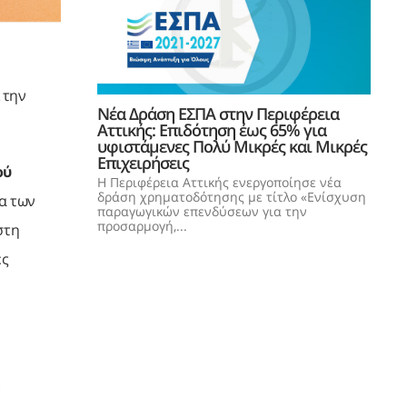
 την
Νέα Δράση ΕΣΠΑ στην Περιφέρεια
Αττικής: Επιδότηση έως 65% για
υφιστάμενες Πολύ Μικρές και Μικρές
Επιχειρήσεις
ού
Η Περιφέρεια Αττικής ενεργοποίησε νέα
δράση χρηματοδότησης με τίτλο «Ενίσχυση
α των
παραγωγικών επενδύσεων για την
προσαρμογή,...
στη
ές
ε