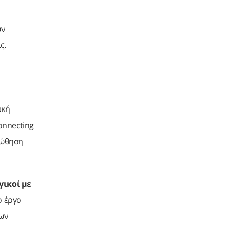
ων
ς.
ακή
onnecting
ροώθηση
γικοί με
ο έργο
ίων