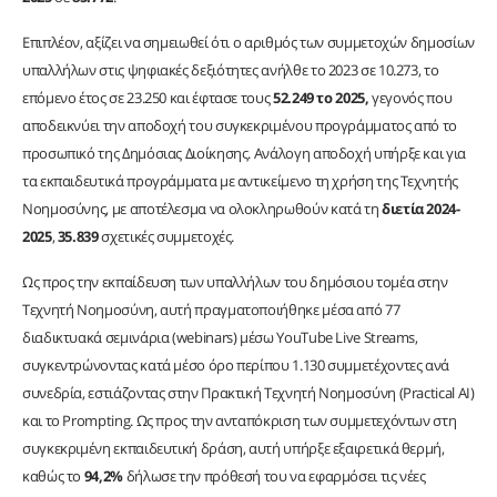
Επιπλέον, αξίζει να σημειωθεί ότι ο αριθμός των συμμετοχών δημοσίων
υπαλλήλων στις ψηφιακές δεξιότητες ανήλθε το 2023 σε 10.273, το
επόμενο έτος σε 23.250 και έφτασε τους
52.249 το 2025,
γεγονός που
αποδεικνύει την αποδοχή του συγκεκριμένου προγράμματος από το
προσωπικό της Δημόσιας Διοίκησης. Ανάλογη αποδοχή υπήρξε και για
τα εκπαιδευτικά προγράμματα με αντικείμενο τη χρήση της Τεχνητής
Νοημοσύνης, με αποτέλεσμα να ολοκληρωθούν κατά τη
διετία 2024-
2025
,
35.839
σχετικές συμμετοχές.
Ως προς την εκπαίδευση των υπαλλήλων του δημόσιου τομέα στην
Τεχνητή Νοημοσύνη, αυτή πραγματοποιήθηκε μέσα από 77
διαδικτυακά σεμινάρια (webinars) μέσω YouTube Live Streams,
συγκεντρώνοντας κατά μέσο όρο περίπου 1.130 συμμετέχοντες ανά
συνεδρία, εστιάζοντας στην Πρακτική Τεχνητή Νοημοσύνη (Practical AI)
και το Prompting. Ως προς την ανταπόκριση των συμμετεχόντων στη
συγκεκριμένη εκπαιδευτική δράση, αυτή υπήρξε εξαιρετικά θερμή,
καθώς το
94,2%
δήλωσε την πρόθεσή του να εφαρμόσει τις νέες