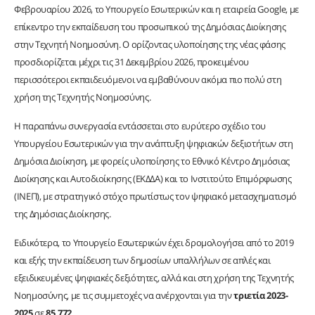
Φεβρουαρίου 2026, το Υπουργείο Εσωτερικών και η εταιρεία Google, με
επίκεντρο την εκπαίδευση του προσωπικού της Δημόσιας Διοίκησης
στην Τεχνητή Νοημοσύνη. Ο ορίζοντας υλοποίησης της νέας φάσης
προσδιορίζεται μέχρι τις 31 Δεκεμβρίου 2026, προκειμένου
περισσότεροι εκπαιδευόμενοι να εμβαθύνουν ακόμα πιο πολύ στη
χρήση της Τεχνητής Νοημοσύνης.
Η παραπάνω συνεργασία εντάσσεται στο ευρύτερο σχέδιο του
Υπουργείου Εσωτερικών για την ανάπτυξη ψηφιακών δεξιοτήτων στη
Δημόσια Διοίκηση, με φορείς υλοποίησης το Εθνικό Κέντρο Δημόσιας
Διοίκησης και Αυτοδιοίκησης (ΕΚΔΔΑ) και το Ινστιτούτο Επιμόρφωσης
(ΙΝΕΠ), με στρατηγικό στόχο πρωτίστως τον ψηφιακό μετασχηματισμό
της Δημόσιας Διοίκησης.
Ειδικότερα, το Υπουργείο Εσωτερικών έχει δρομολογήσει από το 2019
και εξής την εκπαίδευση των δημοσίων υπαλλήλων σε απλές και
εξειδικευμένες ψηφιακές δεξιότητες, αλλά και στη χρήση της Τεχνητής
Νοημοσύνης, με τις συμμετοχές να ανέρχονται για την
τριετία 2023-
2025
σε
85.772
.