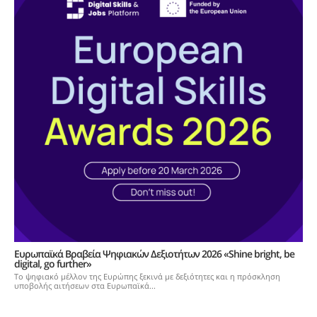
Ευρωπαϊκά Βραβεία Ψηφιακών Δεξιοτήτων 2026 «Shine bright, be
digital, go further»
Το ψηφιακό μέλλον της Ευρώπης ξεκινά με δεξιότητες και η πρόσκληση
υποβολής αιτήσεων στα Ευρωπαϊκά...