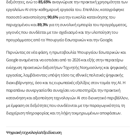
δεξιότητες, ενώ το
85,65%
αναγνώρισε την πρακτική χρησιμότητα των
εργαλείων AI στην καθημερινή εργασία του. Επιπλέον, καταγράφηκε
ποσοστό ικανοποίησης
90,6%
για την ευκολία κατανόησης του
περιεχομένου και
89,3%
για τη συνολική εμπειρία του προγράμματος,
γεγονός που συνδέεται με τον σχεδιασμό και την υλοποίηση του
προγράμματος από το Υπουργείο Εσωτερικών και την Google.
Περνώντας σε νέα φάση, η πρωτοβουλία Υπουργείου Εσωτερικών και
Google αναμένεται να εστιάσει από το 2026 και εξής στην περαιτέρω
ενίσχυση πρακτικών δεξιοτήτων Τεχνητής Νοημοσύνης και ψηφιακής
εργασίας, λαμβάνοντας υπόψη τόσο τις εθνικές πολιτικές ψηφιακής
διακυβέρνησης, όσο και τις ευρωπαϊκές εξελίξεις στον τομέα της AI. Η
παραπάνω συνεργασία θα συνεχίσει να υποστηρίζει την πρακτική
κατανόηση και αξιοποίηση τεχνολογιών AI στο διοικητικό περιβάλλον,
με έμφαση σε δεξιότητες που συνδέονται με την παραγωγικότητα, τη
διαχείριση πληροφορίας και τη λήψη τεκμηριωμένων αποφάσεων.
Ψηφιακή τεχνολογία/εξειδίκευση