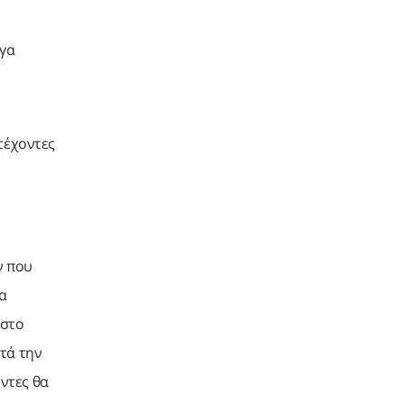
ργα
τέχοντες
ν που
να
 στο
τά την
ντες θα