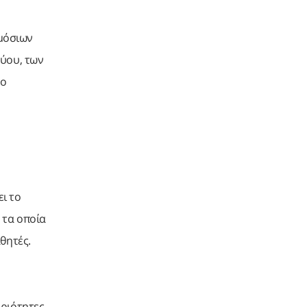
ημόσιων
τύου, των
Το
ει το
 τα οποία
θητές.
ηριότητες