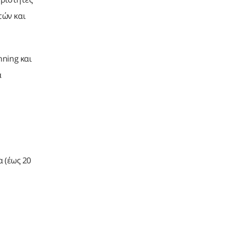
τών και
ning και
α
 (έως 20