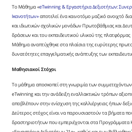
Το Μάθημα «
eTwinning & Εργαστήρια Δεξιοτήτων: Συνεργ
Ικανοτήτων»
αποτελεί ένα καινοτόμο μαζικό ανοιχτό δι
και ιδιωτικών σχολικών μονάδων Πρωτοβάθμιας και Δευ
δράσεων και του εκπαιδευτικού υλικού της πλατφόρμας
Μάθημα αναπτύχθηκε στα πλαίσια της ευρύτερης πρωτο
δυνατότητες επαγγελματικής ανάπτυξης των εκπαιδευτι
Μαθησιακοί Στόχοι
Το μάθημα αποσκοπεί στη γνωριμία των συμμετεχόντων με
eTwinning και την ανάδειξη εναλλακτικών τρόπων αξιοπ
αποβλέπουν στην ενίσχυση της καλλιέργειας ήπιων δεξι
Δεύτερος στόχος είναι να παρουσιαστούν τα βήματα πο
δραστηριοτήτων που εμπεριέχονται στα Προγράμματα Κ
«Εργαστήρια Δεξιοτήτων 21+», καθώς και των Βιβλιοθη