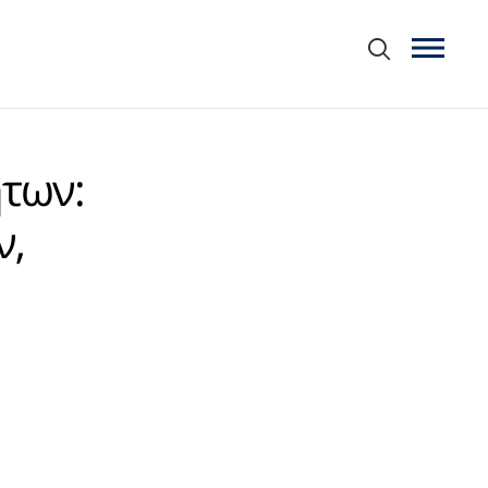
των:
ν,