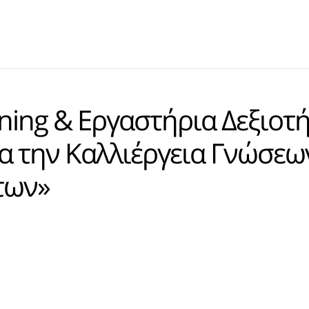
ng & Εργαστήρια Δεξιοτή
ια την Καλλιέργεια Γνώσεω
των»