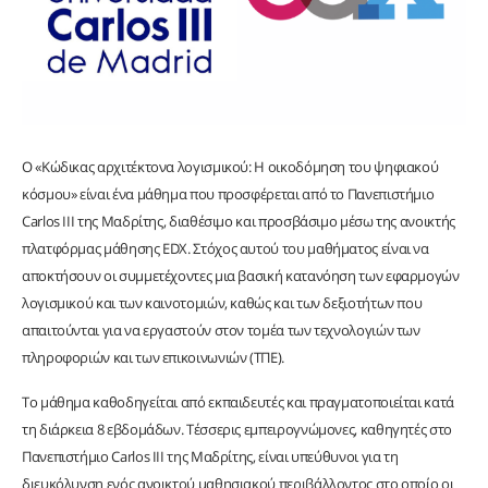
Ο «Κώδικας αρχιτέκτονα λογισμικού: Η οικοδόμηση του ψηφιακού
κόσμου» είναι ένα μάθημα που προσφέρεται από το Πανεπιστήμιο
Carlos III της Μαδρίτης, διαθέσιμο και προσβάσιμο μέσω της ανοικτής
πλατφόρμας μάθησης EDX. Στόχος αυτού του μαθήματος είναι να
αποκτήσουν οι συμμετέχοντες μια βασική κατανόηση των εφαρμογών
λογισμικού και των καινοτομιών, καθώς και των δεξιοτήτων που
απαιτούνται για να εργαστούν στον τομέα των τεχνολογιών των
πληροφοριών και των επικοινωνιών (ΤΠΕ).
Το μάθημα καθοδηγείται από εκπαιδευτές και πραγματοποιείται κατά
τη διάρκεια 8 εβδομάδων. Τέσσερις εμπειρογνώμονες, καθηγητές στο
Πανεπιστήμιο Carlos III της Μαδρίτης, είναι υπεύθυνοι για τη
διευκόλυνση ενός ανοικτού μαθησιακού περιβάλλοντος στο οποίο οι