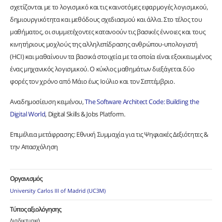
σχετίζονται με το λογισμικό και τις καινοτόμες εφαρμογές λογισμικού,
δημιουργικότητα και μεθόδους σχεδιασμού και άλλα. Στο τέλος του
μαθήματος, οι συμμετέχοντες κατανοούν τις βασικές έννοιες και τους
κινητήριους μοχλούς της αλληλεπίδρασης ανθρώπου-υπολογιστή
(HCI) και μαθαίνουν τα βασικά στοιχεία με τα οποία είναι εξοικειωμένος
ένας μηχανικός λογισμικού. Ο κύκλος μαθημάτων διεξάγεται δύο
φορές τον χρόνο από Μάιο έως Ιούλιο και τον Σεπτέμβριο.
Aναδημοσίευση κειμένου,
The Software Architect Code: Building the
Digital World
, Digital Skills & Jobs Platform.
Επιμέλεια μετάφρασης: Εθνική Συμμαχία για τις Ψηφιακές Δεξιότητες &
την Απασχόληση
Οργανισμός
University Carlos III of Madrid (UC3M)
Τύπος αξιολόγησης
Διαδικτυακά