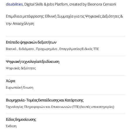
disabilities
, Digital Skills & Jobs Platfom, created by Eleonora Censorii
Επιμέλεια μετάφρασης: Εθνική Συμμαχία για τις Ψηφιακές Δεξιότητες &
την Απασχόληση
Επίπεδο ψηφιακών δεξιοτήτων
Βασικό
Ενδιάμεσο
Προχωρημένο
Επαγγελματίας/Ειδικός ΤΠΕ
Ψηφιακή τεχνολογία/εξειδίκευση
Ψηφιακές δεξιότητες
Χώρα
Ευρωπαϊκή Ένωση
Βιομηχανία - Τομέας Εκπαίδευσης και Κατάρτισης
Τεχνολογίες Πληροφοριών και Επικοινωνιών (ΤΠΕ) (λοιπές υποκατηγορίες)
Είδος δημοσίευσης
Έκθεση