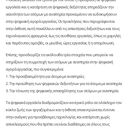
εργαλεία και η κατάρτιση σε ψηφιακές δεξιότητες επηρεάζουν την
ικανότητα των ατόμων με αναπηρία προκειμένου να ευδοκιμήσουν
στην ψηφιακή αγορά εργασίας. Οι προκλήσεις που περιγράφονται
στην έκθεση αυτή ποικίλλουν από τις απαιτήσεις δεξιοτήτων και τους
τεχνολογικούς φραγμούς έως τις συνθήκες εργασίας, όπως οι χαμηλές
και παράτυπες αμοιβές, οι μεγάλες ώρες εργασίας ή η απομόνωση.
Επίσης, προσδιορίζει τα ακόλουθα τρία στοιχεία που μπορούν να
στηρίξουν τη συμμετοχή των ατόμων με αναπηρία στην ψηφιακή
αγορά εργασίας, πιο συγκεκριμένα:
1. Την προσβασιμότητα για άτομα με αναπηρίες
2. Την προώθηση των ψηφιακών δεξιοτήτων για τα άτομα με αναπηρία
3. Την τόνωση της ψηφιακής απασχόλησης των ατόμων με αναπηρία.
Τα ψηφιακά εργαλεία διαδραματίζουν κεντρικό ρόλο σε ολόκληρο τον
κύκλο ζωής των εργαζομένων και η έκθεση επικεντρώνεται έντονα
στην ανάγκη για προσβάσιμες τεχνολογίες και κατάρτιση χωρίς
αποκλεισμούς που θα πρέπει να είναι διαθέσιμες σε όλους τους