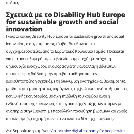
πολίτες.
Σχετικά με το Disability Hub Europe
for sustainable growth and social
innovation
Γνωστό και ως Disability Hub Europe for sustainable growth and social
innovation, ο συγκεκριμένος κόμβος διευθύνεται και
συγχρηματοδοτείται από το Ευρωπαϊκό Κοινωνικό Ταμείο. Πρόκειται
για μία μια πολυμερής πρωτοβουλία συμμετοχής με στόχο τη
δημιουργία ενός χώρου αναφοράς για την ανταλλαγή βέλτιστων
πρακτικών, τη διάδοση, την αμοιβαία μάθηση και την
ευαισθητοποίηση σχετικά με τη διωνυμική αναπηρία και βιωσιμότητα,
με ιδιαίτερη έμφαση στους παράγοντες της βιώσιμης ανάπτυξης και της
κοινωνικής καινοτομίας. Βασική επιδίωξη του κόμβου είναι η
ενδυνάμωση της κοινωνικής και εργασιακής ένταξης των ατόμων με
αναπηρία στην Ευρώπη, με παράλληλη προώθηση βιώσιμων και χωρίς
αποκλεισμούς επιχειρήσεων σε ένα πλαίσιο δίκαιης μετάβασης.
Αναδημοσίευση κειμένου:
An inclusive digital economy for people with