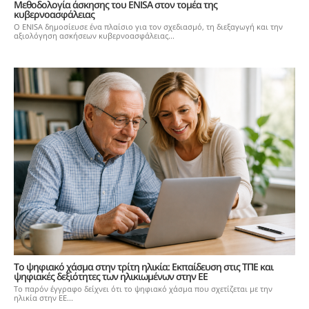
Μεθοδολογία άσκησης του ENISA στον τομέα της
κυβερνοασφάλειας
Ο ENISA δημοσίευσε ένα πλαίσιο για τον σχεδιασμό, τη διεξαγωγή και την
αξιολόγηση ασκήσεων κυβερνοασφάλειας...
Το ψηφιακό χάσμα στην τρίτη ηλικία: Εκπαίδευση στις ΤΠΕ και
ψηφιακές δεξιότητες των ηλικιωμένων στην ΕΕ
Το παρόν έγγραφο δείχνει ότι το ψηφιακό χάσμα που σχετίζεται με την
ηλικία στην ΕΕ...