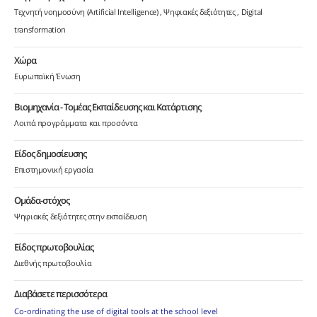
Τεχνητή νοημοσύνη (Artificial Intelligence)
Ψηφιακές δεξιότητες
Digital
transformation
Χώρα
Ευρωπαϊκή Ένωση
Βιομηχανία - Τομέας Εκπαίδευσης και Κατάρτισης
Λοιπά προγράμματα και προσόντα
Είδος δημοσίευσης
Επιστημονική εργασία
Ομάδα-στόχος
Ψηφιακές δεξιότητες στην εκπαίδευση
Είδος πρωτοβουλίας
Διεθνής πρωτοβουλία
Διαβάσετε περισσότερα
Co‑ordinating the use of digital tools at the school level