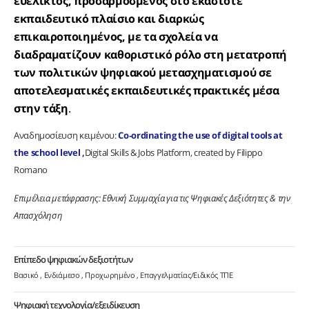
ευέλικτος, προσαρμοσμένος στο εκάστοτε
εκπαιδευτικό πλαίσιο και διαρκώς
επικαιροποιημένος, με τα σχολεία να
διαδραματίζουν καθοριστικό ρόλο στη μετατροπή
των πολιτικών ψηφιακού μετασχηματισμού σε
αποτελεσματικές εκπαιδευτικές πρακτικές μέσα
στην τάξη
.
Αναδημοσίευση κειμένου
:
Co‑ordinating the use of digital tools at
the school level
,
Digital Skills & Jobs Platform, created by Filippo
Romano
Επιμέλεια μετάφρασης: Εθνική Συμμαχία για τις Ψηφιακές Δεξιότητες & την
Απασχόληση
Επίπεδο ψηφιακών δεξιοτήτων
Βασικό
Ενδιάμεσο
Προχωρημένο
Επαγγελματίας/Ειδικός ΤΠΕ
Ψηφιακή τεχνολογία/εξειδίκευση