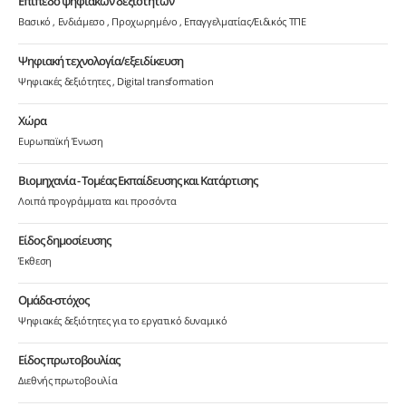
Επίπεδο ψηφιακών δεξιοτήτων
Βασικό
Ενδιάμεσο
Προχωρημένο
Επαγγελματίας/Ειδικός ΤΠΕ
Ψηφιακή τεχνολογία/εξειδίκευση
Ψηφιακές δεξιότητες
Digital transformation
Χώρα
Ευρωπαϊκή Ένωση
Βιομηχανία - Τομέας Εκπαίδευσης και Κατάρτισης
Λοιπά προγράμματα και προσόντα
Είδος δημοσίευσης
Έκθεση
Ομάδα-στόχος
Ψηφιακές δεξιότητες για το εργατικό δυναμικό
Είδος πρωτοβουλίας
Διεθνής πρωτοβουλία