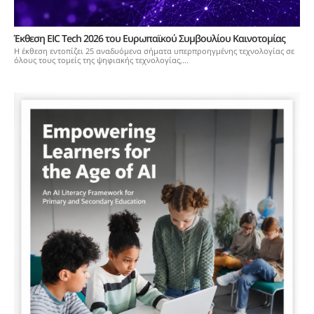
Έκθεση EIC Tech 2026 του Ευρωπαϊκού Συμβουλίου Καινοτομίας
Η έκθεση εντοπίζει 25 αναδυόμενα σήματα υπερπροηγμένης τεχνολογίας σε
όλους τους τομείς της ψηφιακής τεχνολογίας,...