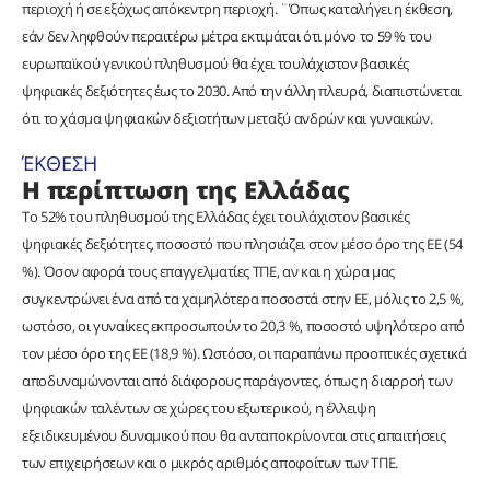
περιοχή ή σε εξόχως απόκεντρη περιοχή. ¨Όπως καταλήγει η έκθεση,
εάν δεν ληφθούν περαιτέρω μέτρα εκτιμάται ότι μόνο το 59 % του
ευρωπαϊκού γενικού πληθυσμού θα έχει τουλάχιστον βασικές
ψηφιακές δεξιότητες έως το 2030. Από την άλλη πλευρά, διαπιστώνεται
ότι το χάσμα ψηφιακών δεξιοτήτων μεταξύ ανδρών και γυναικών.
ΈΚΘΕΣΗ
Η περίπτωση της Ελλάδας
Το 52% του πληθυσμού της Ελλάδας έχει τουλάχιστον βασικές
ψηφιακές δεξιότητες, ποσοστό που πλησιάζει στον μέσο όρο της ΕΕ (54
%). Όσον αφορά τους επαγγελματίες ΤΠΕ, αν και η χώρα μας
συγκεντρώνει ένα από τα χαμηλότερα ποσοστά στην ΕΕ, μόλις το 2,5 %,
ωστόσο, οι γυναίκες εκπροσωπούν το 20,3 %, ποσοστό υψηλότερο από
τον μέσο όρο της ΕΕ (18,9 %). Ωστόσο, οι παραπάνω προοπτικές σχετικά
αποδυναμώνονται από διάφορους παράγοντες, όπως η διαρροή των
ψηφιακών ταλέντων σε χώρες του εξωτερικού, η έλλειψη
εξειδικευμένου δυναμικού που θα ανταποκρίνονται στις απαιτήσεις
των επιχειρήσεων και ο μικρός αριθμός αποφοίτων των ΤΠΕ.