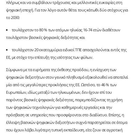
πλήρως και να συμβάλουν τρέχουσες και μελλοντικές ευκαιρίες στη
ψηφιακή εποχή. Για τον λόγο αυτόν θέτει τους κάτωθι δύο στόχους για
το 2030:
τουλάχιστον το 80 % των ατόμων ηλικίας 16-74 ετών διαθέτουν
τουλάχιστον βασικές ψηφιακές δεξιότητες και
τουλάχιστον 20 εκατομμύρια ειδικοί ΤΠΕ απασχολούνται εντός της
ΕΕ, με στόχο την επίτευξη της ισότητας των φύλων.
Σύμφωνα με τα ευρήματα της έκθεσης προόδου, η ενίσχυση των
ψηφιακών δεξιοτήτων στον γενικό πληθυσμό εξακολουθεί να αποτελεί
μία από τις μεγαλύτερες προκλήσεις της ΕΕ. Ωστόσο, το 46 % των
Ευρωπαίων, ιδίως μεταξύ των ηλικιωμένων, δεν έχουν επί του
παρόντος βασικές ψηφιακές δεξιότητες, παρεμποδίζοντας τη χρήση
των ψηφιακών τεχνολογιών για καθημερινές εργασίες και την
πρόσβαση σε υπηρεσίες που προσφέρονται στο διαδίκτυο. Επίσης, η
έλλειψη βασικών ψηφιακών δεξιοτήτων συχνά παρατηρείται σε άτομα
που έχουν λάβει λιγότερη τυπική εκπαίδευση, είτε ζουν σε αγροτική