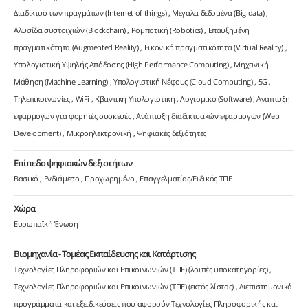
Διαδίκτυο των πραγμάτων (Internet of things)
Μεγάλα δεδομένα (Big data)
Αλυσίδα συστοιχιών (Blockchain)
Ρομποτική (Robotics)
Επαυξημένη
πραγματικότητα (Augmented Reality)
Εικονική πραγματικότητα (Virtual Reality)
Υπολογιστική Υψηλής Απόδοσης (High Performance Computing)
Μηχανική
Μάθηση (Machine Learning)
Υπολογιστική Νέφους (Cloud Computing)
5G
Τηλεπικοινωνίες
WiFi
Κβαντική Υπολογιστική
Λογισμικό (Software)
Ανάπτυξη
εφαρμογών για φορητές συσκευές
Ανάπτυξη διαδικτυακών εφαρμογών (Web
Development)
Μικροηλεκτρονική
Ψηφιακές δεξιότητες
Επίπεδο ψηφιακών δεξιοτήτων
Βασικό
Ενδιάμεσο
Προχωρημένο
Επαγγελματίας/Ειδικός ΤΠΕ
Χώρα
Ευρωπαϊκή Ένωση
Βιομηχανία - Τομέας Εκπαίδευσης και Κατάρτισης
Τεχνολογίες Πληροφοριών και Επικοινωνιών (ΤΠΕ) (λοιπές υποκατηγορίες)
Τεχνολογίες Πληροφοριών και Επικοινωνιών (ΤΠΕ) (εκτός λίστας)
Διεπιστημονικά
προγράμματα και εξειδικεύσεις που αφορούν Τεχνολογίες Πληροφορικής και