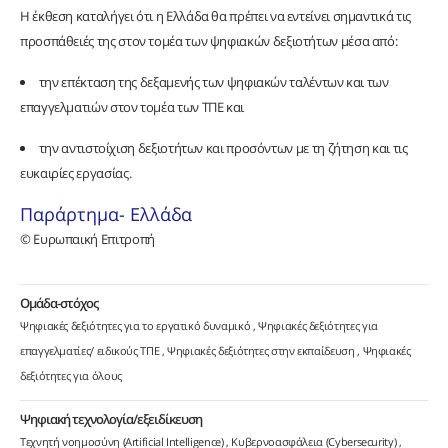
Η έκθεση καταλήγει ότι η Ελλάδα θα πρέπει να εντείνει σημαντικά τις
προσπάθειές της στον τομέα των ψηφιακών δεξιοτήτων μέσα από:
την επέκταση της δεξαμενής των ψηφιακών ταλέντων και των
επαγγελματιών στον τομέα των ΤΠΕ και
την αντιστοίχιση δεξιοτήτων και προσόντων με τη ζήτηση και τις
ευκαιρίες εργασίας.
Παράρτημα- Ελλάδα
© Ευρωπαική Επιτροπή
Ομάδα-στόχος
Ψηφιακές δεξιότητες για το εργατικό δυναμικό
Ψηφιακές δεξιότητες για
επαγγελματίες/ ειδικούς ΤΠΕ
Ψηφιακές δεξιότητες στην εκπαίδευση
Ψηφιακές
δεξιότητες για όλους
Ψηφιακή τεχνολογία/εξειδίκευση
Τεχνητή νοημοσύνη (Artificial Intelligence)
Κυβερνοασφάλεια (Cybersecurity)