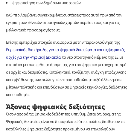
ψηφιοποίηση των δημόσιων υπηρεσιών
ενώ περιλαμβάνει συγκεκριμένες συστάσεις προς αυτά πριν από την
έγκριση των εθνικών στρατηγικών χαρτών πορείας τους και για τις
μελλοντικές προσαρμογές τους.
Επίσης, εμπεριέχει στοιχεία αναφορικά με την παρακολούθηση της
Ευρωπαϊκής διακήρυξης για τα ψηφιακά δικαιώματα και τις ψηφιακές
αρχές για την Ψηφιακή Δεκαετία
, το νέο στρατηγικό κείμενο της ΕΕ με
σκοπό να μετουσιωθεί το όραμα της για τον ψηφιακό μετασχηματισμό
σε αρχές και δεσμεύσεις. Καταληκτικά, τονίζει την ανάγκη επιτάχυνσης
και εμβάθυνσης των συλλογικών προσπαθειών, μεταξύ άλλων μέσω
μέτρων πολιτικής και επενδύσεων σε ψηφιακές τεχνολογίες, δεξιότητες
και υποδομές.
Άξονας ψηφιακές δεξιότητες
Όσον αφορά τις ψηφιακές δεξιότητες, υπενθυμίζεται ότι όραμα της
Ψηφιακής Δεκαετίας είναι να διασφαλιστεί ότι οι πολίτες διαθέτουν τις
κατάλληλες ψηφιακές δεξιότητες προκειμένου να επωφεληθούν