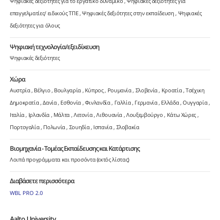
Ψηφιακές δεξιότητες για το εργατικό δυναμικό
Ψηφιακές δεξιότητες για
επαγγελματίες/ ειδικούς ΤΠΕ
Ψηφιακές δεξιότητες στην εκπαίδευση
Ψηφιακές
δεξιότητες για όλους
Ψηφιακή τεχνολογία/εξειδίκευση
Ψηφιακές δεξιότητες
Χώρα
Αυστρία
Βέλγιο
Βουλγαρία
Κύπρος
Ρουμανία
Σλοβενία
Κροατία
Τσέχικη
Δημοκρατία
Δανία
Εσθονία
Φινλανδία
Γαλλία
Γερμανία
Ελλάδα
Ουγγαρία
Ιταλία
Ιρλανδία
Μάλτα
Λετονία
Λιθουανία
Λουξεμβούργο
Κάτω Χώρες
Πορτογαλία
Πολωνία
Σουηδία
Ισπανία
Σλοβακία
Βιομηχανία - Τομέας Εκπαίδευσης και Κατάρτισης
Λοιπά προγράμματα και προσόντα (εκτός λίστας)
Διαβάσετε περισσότερα
WBL PRO 2.0
Aalto University