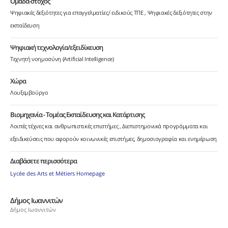
Ομάδα-στόχος
Ψηφιακές δεξιότητες για επαγγελματίες/ ειδικούς ΤΠΕ
Ψηφιακές δεξιότητες στην
εκπαίδευση
Ψηφιακή τεχνολογία/εξειδίκευση
Τεχνητή νοημοσύνη (Artificial Intelligence)
Χώρα
Λουξεμβούργο
Βιομηχανία - Τομέας Εκπαίδευσης και Κατάρτισης
Λοιπές τέχνες και ανθρωπιστικές επιστήμες
Διεπιστημονικά προγράμματα και
εξειδικεύσεις που αφορούν κοινωνικές επιστήμες, δημοσιογραφία και ενημέρωση
Διαβάσετε περισσότερα
Lycée des Arts et Métiers Homepage
Δήμος Ιωαννιτών
Δήμος Ιωαννιτών