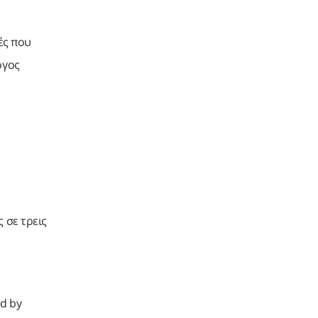
ές που
ογος
 σε τρεις
ed by