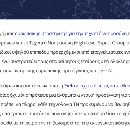
γή μιας
ευρωπαϊκής στρατηγικής για την τεχνητή νοημοσύνη
όνων για τη Τεχνητή Νοημοσύνη (High-Level Expert Group o
ναι ειδικοί υψηλού επιπέδου προερχόμενοι από επαγγελματικές εν
ών ενώ συστρατεύει τους απαραίρητους εταίρους από ολόκληρ
ς συντονισμένης ευρωπαϊκής προσέγγισης για την ΤΝ.
γγράφων και συστάσεων όπως η
Έκθεση σχετικά με τις κατευθυ
οίας όχι μόνο πρότεινε μια ανθρωποκεντρική προσέγγιση για 
υ πρέπει να πληροί κάθε τεχνολογία ΤΝ προκειμένου να θεωρηθ
 από τριάντα συστάσεις πολιτικής ώστε να διασφαλίσει τη χρ
οωθεί με τη σειρά της τη βιωσιμότητα, την ανταγωνιστικότητα