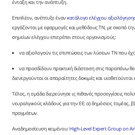
ένταξη και την ανάπτυξη.
Επιπλέον, ανέπτυξε έναν
κατάλογο ελέγχου αξιολόγηση
εργάζονται με εφαρμογές και μεθόδους ΤΝ, με σκοπό τη
σημείων ελέγχου επιτρέπει στους οργανισμούς:
να αξιολογούν τις επιπτώσεις των λύσεων ΤΝ που έχο
να προσδίδουν πρακτική διάσταση στις παραπάνω θε
διενεργούνται οι απαραίτητες δοκιμές και υιοθετούνται
Τέλος, η ομάδα διερεύνησε ις πιθανές προσεγγίσεις πολ
νευραλγικούς κλάδους για την ΕΕ: α) δημόσιος τομέας, β
πραγμάτων.
Αναδημοσίευση κειμένου:
High-Level Expert Group on Arti