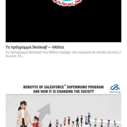
To πρόγραμμα Skolasajf — Μάλτα
Το πρόγραμμα Skolasajf στη Μάλτα παρέχει την ευκαιρία σε παιδιά ηλικίας 3
έως και 16...