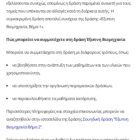
εξελίσσονται συνεχώς, επομένως η δράση παραμένει ανοικτή για τους
τομείς που υπόκεινται σε αλλαγές κατά τη διάρκεια αυτής. Η
συγκεκριμένη δράση αποτελεί συνέχεια της δράσης «Έξυπνη
Βιομηχανία, Βήμα 1».
Πώς μπορείτε να συμμετέχετε στη δράση Έξυπνη Βιομηχανία
Μπορείτε να συμμετάσχετε στη δράση με διάφορους τρόπους, όπως:
να βοηθήσετε στην ανάπτυξη των μαθημάτων και των υλικών που
χρησιμοποιούνται,
να υποστηρίξετε την οργάνωση πειραματικών δράσεων,
να παρακολουθήσετε τα μαθήματα κατάρτισης.
Περισσότερες πληροφορίες και στοιχεία επικοινωνίας μπορούν να
αναζητηθούν στην ιστοσελίδα της δράσης
Σουηδική δράση “Έξυπνη
Βιομηχανία Βήμα 2”
.
Στόχος της δράσης είναι να δοθεί η δυνατότητα στους επαγγελματίες