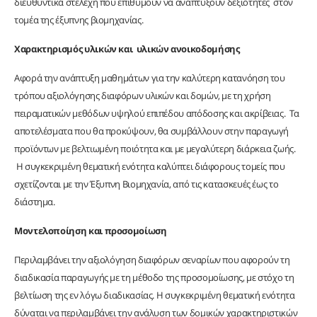
διευθυντικά στελέχη που επιθυμούν να αναπτύξουν δεξιότητες στον
τομέα της έξυπνης βιομηχανίας.
Χαρακτηρισμός υλικών και υλικών ανοικοδοµήσης
Αφορά την ανάπτυξη μαθημάτων για την καλύτερη κατανόηση του
τρόπου αξιολόγησης διαφόρων υλικών και δομών, με τη χρήση
πειραματικών μεθόδων υψηλού επιπέδου απόδοσης και ακρίβειας. Τα
αποτελέσματα που θα προκύψουν, θα συμβάλλουν στην παραγωγή
προϊόντων με βελτιωμένη ποιότητα και με μεγαλύτερη διάρκεια ζωής.
Η συγκεκριμένη θεματική ενότητα καλύπτει διάφορους τομείς που
σχετίζονται με την Έξυπνη Βιομηχανία, από τις κατασκευές έως το
διάστημα.
Μοντελοποίηση και προσομοίωση
Περιλαμβάνει την αξιολόγηση διαφόρων σεναρίων που αφορούν τη
διαδικασία παραγωγής με τη μέθοδο της προσομοίωσης, με στόχο τη
βελτίωση της εν λόγω διαδικασίας. Η συγκεκριμένη θεματική ενότητα
δύναται να περιλαμβάνει την ανάλυση των δομικών χαρακτηριστικών