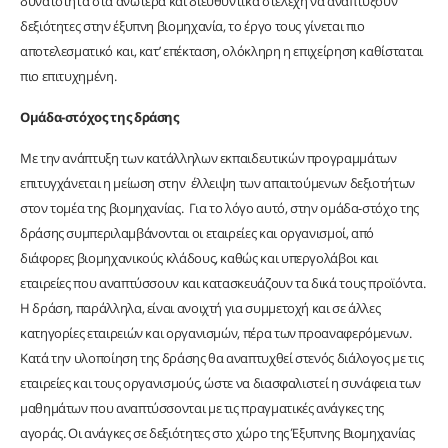
δυνατότητα στα ανώτερα και διευθυντικά στελέχη να αναπτύξουν
δεξιότητες στην έξυπνη βιομηχανία, το έργο τους γίνεται πιο
αποτελεσματικό και, κατ’ επέκταση, ολόκληρη η επιχείρηση καθίσταται
πιο επιτυχημένη.
Ομάδα-στόχος της δράσης
Με την ανάπτυξη των κατάλληλων εκπαιδευτικών προγραμμάτων
επιτυγχάνεται η μείωση στην έλλειψη των απαιτούμενων δεξιοτήτων
στον τομέα της βιομηχανίας. Για το λόγο αυτό, στην ομάδα-στόχο της
δράσης συμπεριλαμβάνονται οι εταιρείες και οργανισμοί, από
διάφορες βιομηχανικούς κλάδους, καθώς και υπεργολάβοι και
εταιρείες που αναπτύσσουν και κατασκευάζουν τα δικά τους προϊόντα.
Η δράση, παράλληλα, είναι ανοιχτή για συμμετοχή και σε άλλες
κατηγορίες εταιρειών και οργανισμών, πέρα των προαναφερόμενων.
Κατά την υλοποίηση της δράσης θα αναπτυχθεί στενός διάλογος με τις
εταιρείες και τους οργανισμούς, ώστε να διασφαλιστεί η συνάφεια των
μαθημάτων που αναπτύσσονται με τις πραγματικές ανάγκες της
αγοράς. Οι ανάγκες σε δεξιότητες στο χώρο της Έξυπνης Βιομηχανίας