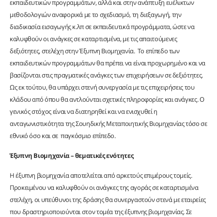
εκπαιδευτικών προγραμμάτων, αλλά και στην ανάπτυξη ευέλικτων
μεθοδολογιών αναφορικά με το σχεδιασμό, τη διεξαγωγή, την
διαδικασία εισαγωγής κ.λπ σε εκπαιδευτικά προγράμματα, ώστε να
καλυφθούν οι ανάγκες σε καταρτισμένα, με τις απαιτούμενες
δεξιότητες, στελέχη στην Έξυπνη Βιομηχανία. Το επίπεδο των
εκπαιδευτικών προγραμμάτων θα πρέπει να είναι προχωρημένο και να
βασίζονται στις πραγματικές ανάγκες των επιχειρήσεων σε δεξιότητες.
Ως εκ τούτου, θα υπάρχει στενή συνεργασία με τις επιχειρήσεις του
κλάδου από όπου θα αντλούνται σχετικές πληροφορίες και ανάγκες. Ο
γενικός στόχος είναι να διατηρηθεί και να ενισχυθεί η
ανταγωνιστικότητα της Σουηδικής Μεταποιητικής Βιομηχανίας τόσο σε
εθνικό όσο και σε παγκόσμιο επίπεδο.
Έξυπνη Βιομηχανία – θεματικές ενότητες
Η έξυπνη βιομηχανία αποτελείται από αρκετούς επιμέρους τομείς.
Προκειμένου να καλυφθούν οι ανάγκες της αγοράς σε καταρτισμένα
στελέχη, οι υπεύθυνοι της δράσης θα συνεργαστούν στενά με εταιρείες
που δραστηριοποιούνται στον τομέα της έξυπνης βιομηχανίας. Σε