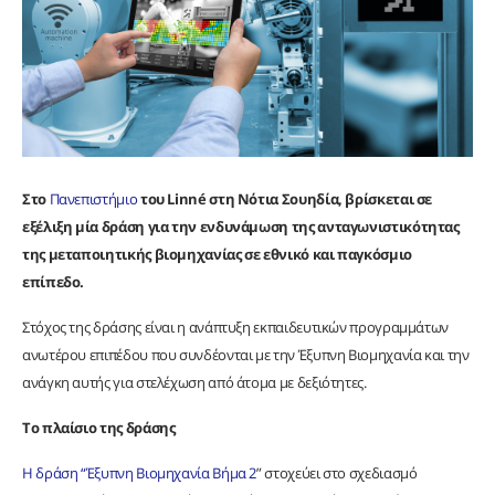
Στο
Πανεπιστήμιο
του
Linn
é
στη Νότια Σουηδία, βρίσκεται σε
εξέλιξη μία δράση για την ενδυνάμωση της ανταγωνιστικότητας
της μεταποιητικής βιομηχανίας σε εθνικό και παγκόσμιο
επίπεδο.
Στόχος της δράσης είναι η ανάπτυξη εκπαιδευτικών προγραμμάτων
ανωτέρου επιπέδου που συνδέονται με την Έξυπνη Βιομηχανία και την
ανάγκη αυτής για στελέχωση από άτομα με δεξιότητες.
Το πλαίσιο της δράσης
Η δράση “Έξυπνη Βιομηχανία Βήμα 2
” στοχεύει στο σχεδιασμό