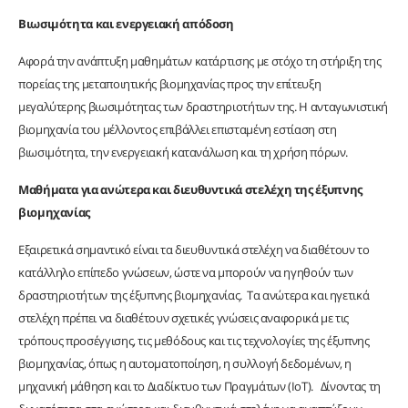
Βιωσιμότητα και ενεργειακή απόδοση
Αφορά την ανάπτυξη μαθημάτων κατάρτισης με στόχο τη στήριξη της
πορείας της μεταποιητικής βιομηχανίας προς την επίτευξη
μεγαλύτερης βιωσιμότητας των δραστηριοτήτων της. Η ανταγωνιστική
βιομηχανία του μέλλοντος επιβάλλει επισταμένη εστίαση στη
βιωσιμότητα, την ενεργειακή κατανάλωση και τη χρήση πόρων.
Μαθήματα για ανώτερα και διευθυντικά στελέχη της έξυπνης
βιομηχανίας
Εξαιρετικά σημαντικό είναι τα διευθυντικά στελέχη να διαθέτουν το
κατάλληλο επίπεδο γνώσεων, ώστε να μπορούν να ηγηθούν των
δραστηριοτήτων της έξυπνης βιομηχανίας. Τα ανώτερα και ηγετικά
στελέχη πρέπει να διαθέτουν σχετικές γνώσεις αναφορικά με τις
τρόπους προσέγγισης, τις μεθόδους και τις τεχνολογίες της έξυπνης
βιομηχανίας, όπως η αυτοματοποίηση, η συλλογή δεδομένων, η
μηχανική μάθηση και το Διαδίκτυο των Πραγμάτων (IoT). Δίνοντας τη