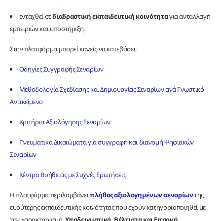
ενταχθεί σε
διαδραστική εκπαιδευτική κοινότητα
για ανταλλαγή
εμπειριών και υποστήριξη.
Στην πλατφόρμα μπορεί κανείς να κατεβάσει:
Οδηγίες Συγγραφής Σεναρίων
Μεθοδολογία Σχεδίασης και Δημιουργίας Σεναρίων ανά Γνωστικό
Αντικείμενο
Κριτήρια Αξιολόγησης Σεναρίων
Πνευματικά Δικαιώματα για συγγραφή και διανομή Ψηφιακών
Σεναρίων
Κέντρο Βοήθειας με Συχνές Ερωτήσεις
Η πλατφόρμα περιλαμβάνει
πλήθος αξιολογημένων σεναρίων
της
ευρύτερης εκπαιδευτικής κοινότητας που έχουν κατηγοριοποιηθεί με
τον χαρακτηρισμό:
Υποδειγματικά, Βέλτιστα και Επαρκή
.