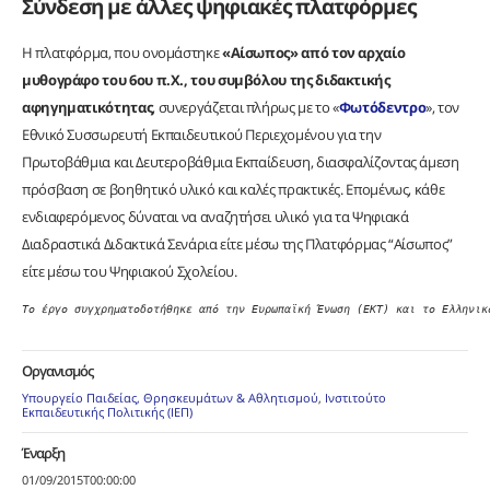
Σύνδεση με άλλες ψηφιακές πλατφόρμες
Η πλατφόρμα, που ονομάστηκε
«Αίσωπος» από τον αρχαίο
μυθογράφο του 6ου π.Χ., του συμβόλου της διδακτικής
αφηγηματικότητας
, συνεργάζεται πλήρως με το «
Φωτόδεντρο
», τον
Εθνικό Συσσωρευτή Εκπαιδευτικού Περιεχομένου για την
Πρωτοβάθμια και Δευτεροβάθμια Εκπαίδευση, διασφαλίζοντας άμεση
πρόσβαση σε βοηθητικό υλικό και καλές πρακτικές. Επομένως, κάθε
ενδιαφερόμενος δύναται να αναζητήσει υλικό για τα Ψηφιακά
Διαδραστικά Διδακτικά Σενάρια είτε μέσω της Πλατφόρμας “Αίσωπος”
είτε μέσω του Ψηφιακού Σχολείου.
Το έργο συγχρηματοδοτήθηκε από την Ευρωπαϊκή Ένωση (ΕΚΤ) και το Ελληνικ
Οργανισμός
Υπουργείο Παιδείας, Θρησκευμάτων & Αθλητισμού
,
Ινστιτούτο
Εκπαιδευτικής Πολιτικής (ΙΕΠ)
Έναρξη
01/09/2015T00:00:00