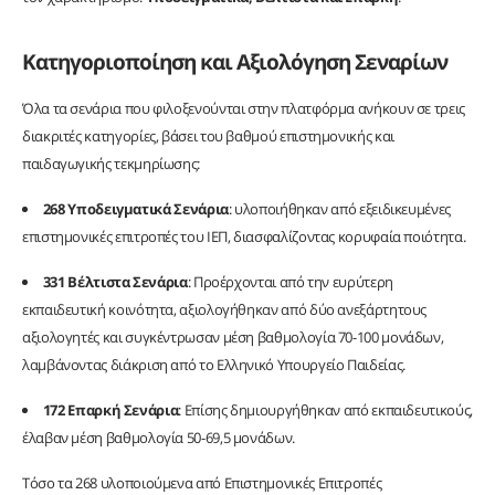
Κατηγοριοποίηση και Αξιολόγηση Σεναρίων
Όλα τα σενάρια που φιλοξενούνται στην πλατφόρμα ανήκουν σε τρεις
διακριτές κατηγορίες, βάσει του βαθμού επιστημονικής και
παιδαγωγικής τεκμηρίωσης:
268 Υποδειγματικά Σενάρια
: υλοποιήθηκαν από εξειδικευμένες
επιστημονικές επιτροπές του ΙΕΠ, διασφαλίζοντας κορυφαία ποιότητα.
331 Βέλτιστα Σενάρια
: Προέρχονται από την ευρύτερη
εκπαιδευτική κοινότητα, αξιολογήθηκαν από δύο ανεξάρτητους
αξιολογητές και συγκέντρωσαν μέση βαθμολογία 70-100 μονάδων,
λαμβάνοντας διάκριση από το Ελληνικό Υπουργείο Παιδείας.
172 Επαρκή Σενάρια
: Επίσης δημιουργήθηκαν από εκπαιδευτικούς,
έλαβαν μέση βαθμολογία 50-69,5 μονάδων.
Τόσο τα 268 υλοποιούμενα από Επιστημονικές Επιτροπές