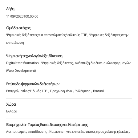
Λήξη
11/09/2025T00:00:00
Ομάδα-στόχος
Ψηφιακές δεξιότητες για επαγγελματίες/ ειδικούς ΤΠΕ
Ψηφιακές δεξιότητες στην
εκπαίδευση
Ψηφιακή τεχνολογία/εξειδίκευση
Digital transformation
Ψηφιακές δεξιότητες
Ανάπτυξη διαδικτυακών εφαρμογών
(Web Development)
Επίπεδο ψηφιακών δεξιοτήτων
Επαγγελματίας/Ειδικός ΤΠΕ
Προχωρημένο
Ενδιάμεσο
Βασικό
Χώρα
Ελλάδα
Βιομηχανία - Τομέας Εκπαίδευσης και Κατάρτισης
Λοιποί τομείς εκπαίδευσης
Κατάρτιση για εκπαιδευτικούς προσχολικής ηλικίας