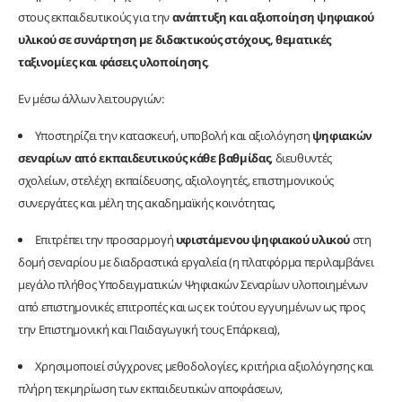
στους εκπαιδευτικούς για την
ανάπτυξη και αξιοποίηση ψηφιακού
υλικού σε συνάρτηση με διδακτικούς στόχους, θεματικές
ταξινομίες και φάσεις υλοποίησης
.
Εν μέσω άλλων λειτουργιών:
Υποστηρίζει την κατασκευή, υποβολή και αξιολόγηση
ψηφιακών
σεναρίων από εκπαιδευτικούς κάθε βαθμίδας
, διευθυντές
σχολείων, στελέχη εκπαίδευσης, αξιολογητές, επιστημονικούς
συνεργάτες και μέλη της ακαδημαϊκής κοινότητας,
Επιτρέπει την προσαρμογή
υφιστάμενου ψηφιακού υλικού
στη
δομή σεναρίου με διαδραστικά εργαλεία (η πλατφόρμα περιλαμβάνει
μεγάλο πλήθος Υποδειγματικών Ψηφιακών Σεναρίων υλοποιημένων
από επιστημονικές επιτροπές και ως εκ τούτου εγγυημένων ως προς
την Επιστημονική και Παιδαγωγική τους Επάρκεια),
Χρησιμοποιεί σύγχρονες μεθοδολογίες, κριτήρια αξιολόγησης και
πλήρη τεκμηρίωση των εκπαιδευτικών αποφάσεων,