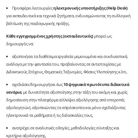
Προσφέρει λειτουργίες
ηλεκτρονικής υποστήριξης (Help Desk)
για εκπαιδευτικά και τεχνικά ζητήματα, ενδυναμώνοντας τη συλλογική
βελτίωση της παιδαγωγικής πράξης.
Κάθε εγγεγραμμένος χρήστης (εκπαιδευτικός)
μπορεί ως
δημιουργός να:
αξιοποιήσει τα διαθέσιμα εργαλεία μεμονωμένα και συνδυαστικά,
ανάλογα με την φαντασία του, προβαίνοντας σε αντιστοιχίσεις με
Διδακτικούς Στόχους, Θεματικές Ταξινομίες, Φάσεις Υλοποίησης κ.λπ.,
σχεδιάσει/δημιουργήσει έως
10 ψηφιακά πρωτότυπα διδακτικά
σενάρια
, με δυνατότητα αξιοποίησης στην τάξη του ακόμη και χωρίς
δημοσίευση στην πλατφόρμα (ελλείψει αξιολόγησης από επιτροπές
αξιολογητών), αξιοποιώντας τα απρόσκοπτα και μόνο σχεδιάζοντας
ηλεκτρονικά τα μαθήματα ή τις διδασκαλίες τους,
ανατρέχει σε αναλυτικές οδηγίες, μεθοδολογίες σύνταξης και
κριτήρια αξιολόγησης,