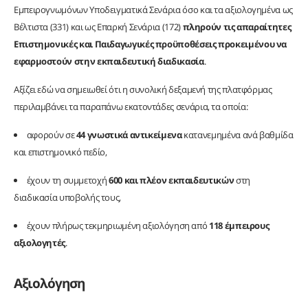
Εμπειρογνωμόνων Υποδειγματικά Σενάρια όσο και τα αξιολογημένα ως
Βέλτιστα (331) και ως Επαρκή Σενάρια (172)
πληρούν τις απαραίτητες
Επιστημονικές και Παιδαγωγικές προϋποθέσεις προκειμένου να
εφαρμοστούν στην εκπαιδευτική διαδικασία
.
Αξίζει εδώ να σημειωθεί ότι η συνολική δεξαμενή της πλατφόρμας
περιλαμβάνει τα παραπάνω εκατοντάδες σενάρια, τα οποία:
αφορούν σε
44 γνωστικά αντικείμενα
κατανεμημένα ανά βαθμίδα
και επιστημονικό πεδίο,
έχουν τη συμμετοχή
600 και πλέον εκπαιδευτικών
στη
διαδικασία υποβολής τους,
έχουν πλήρως τεκμηριωμένη αξιολόγηση από
118 έμπειρους
αξιολογητές
.
Αξιολόγηση