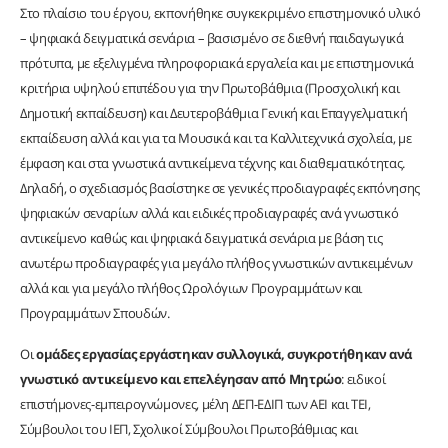
Στο πλαίσιο του έργου, εκπονήθηκε συγκεκριμένο επιστημονικό υλικό
– ψηφιακά δειγματικά σενάρια – βασισμένο σε διεθνή παιδαγωγικά
πρότυπα, με εξελιγμένα πληροφοριακά εργαλεία και με επιστημονικά
κριτήρια υψηλού επιπέδου για την Πρωτοβάθμια (Προσχολική και
Δημοτική εκπαίδευση) και Δευτεροβάθμια Γενική και Επαγγελματική
εκπαίδευση αλλά και για τα Μουσικά και τα Καλλιτεχνικά σχολεία, με
έμφαση και στα γνωστικά αντικείμενα τέχνης και διαθεματικότητας.
Δηλαδή, ο σχεδιασμός βασίστηκε σε γενικές προδιαγραφές εκπόνησης
ψηφιακών σεναρίων αλλά και ειδικές προδιαγραφές ανά γνωστικό
αντικείμενο καθώς και ψηφιακά δειγματικά σενάρια με βάση τις
ανωτέρω προδιαγραφές για μεγάλο πλήθος γνωστικών αντικειμένων
αλλά και για μεγάλο πλήθος Ωρολόγιων Προγραμμάτων και
Προγραμμάτων Σπουδών.
Οι
ομάδες εργασίας
εργάστηκαν συλλογικά, συγκροτήθηκαν ανά
γνωστικό αντικείμενο
και επελέγησαν από Μητρώο
: ειδικοί
επιστήμονες-εμπειρογνώμονες, μέλη ΔΕΠ-ΕΔΙΠ των ΑΕΙ και ΤΕΙ,
Σύμβουλοι του ΙΕΠ, Σχολικοί Σύμβουλοι Πρωτοβάθμιας και