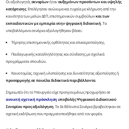
Οι αξιολογητές
σεναρίων
ήταν
αυξημένων προσόντων
και υψηλής
κατάρτισης
. Επελέγησαν ανώνυμα και τυχαία με κλήρωση από την
κοινότητα των μελών ΔΕΠ, επιστημονικών συμβούλων
και των
εκπαιδευτικών με εμπειρία στην ψηφιακή διδακτική
. Τα
υποβαλλόμενα σενάρια αξιολογήθηκαν βάσει:
Τήρησης επιστημονικής ορθότητας και επικαιροποίησης.
Παιδαγωγικής καταλληλότητας και σύνδεσης με σχολικά
προγράμματα σπουδών.
Καινοτομίας, τεχνική υλοποίησης και δυνατότητας αξιοποίησης ή
προσαρμογής σε ποικίλα διδακτικά περιβάλλοντα
.
Σημειωτέο ότι το Υπουργείο είχε προηγουμένως προχωρήσει σε
ανοικτή σχετική πρόσκληση
υποβολής Ψηφιακού Διδακτικού
Σεναρίου προς αξιολόγηση
. Τα δε Βέλτιστα Σενάρια βραβεύτηκαν σε
σχετική εκδήλωση που πραγματοποιήθηκε από τον φορέα.