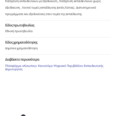
Κατάρτιση εκπαιδευτικών με εξειδίκευση
Κατάρτιση εκπαιδευτικών χωρίς
εξειδίκευση
Λοιποί τομείς εκπαίδευσης (εκτός λίστας)
Διεπιστημονικά
προγράμματα και εξειδικεύσεις στον τομέα της εκπαίδευσης
Είδος πρωτοβουλίας
Εθνική πρωτοβουλία
Είδος χρηματοδότησης
Δημόσια χρηματοδότηση
Διαβάσετε περισσότερα
Πλατφόρμα «Αίσωπος»: Καινοτόμο Ψηφιακό Περιβάλλον Εκπαιδευτικής
Δημιουργίας