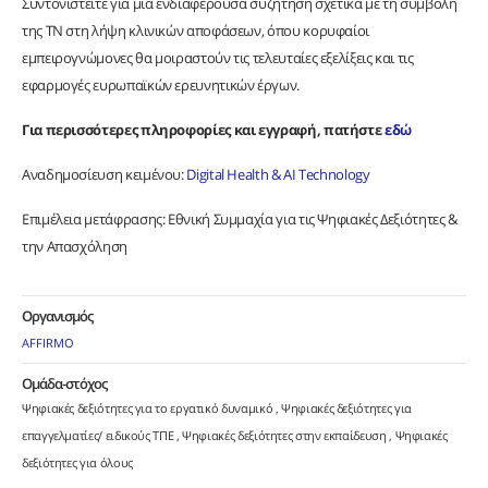
Συντονιστείτε για μια ενδιαφέρουσα συζήτηση σχετικά με τη συμβολή
της ΤΝ στη λήψη κλινικών αποφάσεων, όπου κορυφαίοι
εμπειρογνώμονες θα μοιραστούν τις τελευταίες εξελίξεις και τις
εφαρμογές ευρωπαϊκών ερευνητικών έργων.
Για περισσότερες πληροφορίες και εγγραφή, πατήστε
εδώ
Αναδημοσίευση κειμένου:
Digital Health & AI Technology
Επιμέλεια μετάφρασης: Εθνική Συμμαχία για τις Ψηφιακές Δεξιότητες &
την Απασχόληση
Οργανισμός
AFFIRMO
Ομάδα-στόχος
Ψηφιακές δεξιότητες για το εργατικό δυναμικό
Ψηφιακές δεξιότητες για
επαγγελματίες/ ειδικούς ΤΠΕ
Ψηφιακές δεξιότητες στην εκπαίδευση
Ψηφιακές
δεξιότητες για όλους