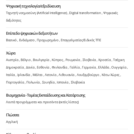
Ψηφιακή τεχνολογία/εξειδίκευση
Τεχνητή νοημοσύνη (Artificial Intelligence)
Digital transformation
Ψηφιακές
δεξιότητες
Επίπεδο ψηφιακών δεξιοτήτων
Βασικό
Ενδιάμεσο
Προχωρημένο
Επαγγελματίας/Ειδικός ΤΠΕ
Χώρα
Αυστρία
Βέλγιο
Βουλγαρία
Κύπρος
Ρουμανία
Σλοβενία
Κροατία
Τσέχικη
Δημοκρατία
Δανία
Εσθονία
Φινλανδία
Γαλλία
Γερμανία
Ελλάδα
Ουγγαρία
Ιταλία
Ιρλανδία
Μάλτα
Λετονία
Λιθουανία
Λουξεμβούργο
Κάτω Χώρες
Πορτογαλία
Πολωνία
Σουηδία
Ισπανία
Σλοβακία
Βιομηχανία - Τομέας Εκπαίδευσης και Κατάρτισης
Λοιπά προγράμματα και προσόντα (εκτός λίστας)
Γλώσσα
Αγγλική