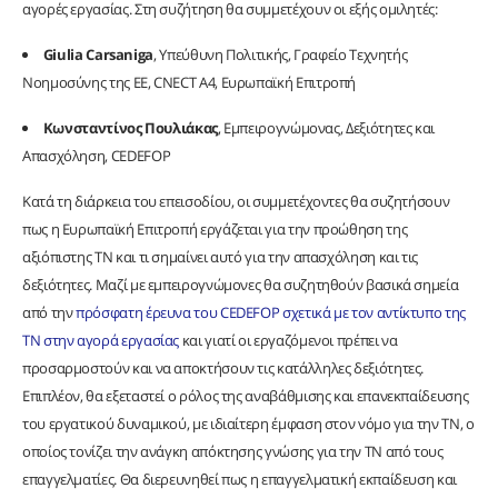
αγορές εργασίας. Στη συζήτηση θα συμμετέχουν οι εξής ομιλητές:
Giulia Carsaniga
, Υπεύθυνη Πολιτικής, Γραφείο Τεχνητής
Νοημοσύνης της ΕΕ, CNECT A4, Ευρωπαϊκή Επιτροπή
Κωνσταντίνος Πουλιάκας
, Εμπειρογνώμονας, Δεξιότητες και
Απασχόληση, CEDEFOP
Κατά τη διάρκεια του επεισοδίου, οι συμμετέχοντες θα συζητήσουν
πως η Ευρωπαϊκή Επιτροπή εργάζεται για την προώθηση της
αξιόπιστης ΤΝ και τι σημαίνει αυτό για την απασχόληση και τις
δεξιότητες. Μαζί με εμπειρογνώμονες θα συζητηθούν βασικά σημεία
από την
πρόσφατη έρευνα του CEDEFOP σχετικά με τον αντίκτυπο της
ΤΝ στην αγορά εργασίας
και γιατί οι εργαζόμενοι πρέπει να
προσαρμοστούν και να αποκτήσουν τις κατάλληλες δεξιότητες.
Επιπλέον, θα εξεταστεί ο ρόλος της αναβάθμισης και επανεκπαίδευσης
του εργατικού δυναμικού, με ιδιαίτερη έμφαση στον νόμο για την ΤΝ, ο
οποίος τονίζει την ανάγκη απόκτησης γνώσης για την ΤΝ από τους
επαγγελματίες. Θα διερευνηθεί πως η επαγγελματική εκπαίδευση και