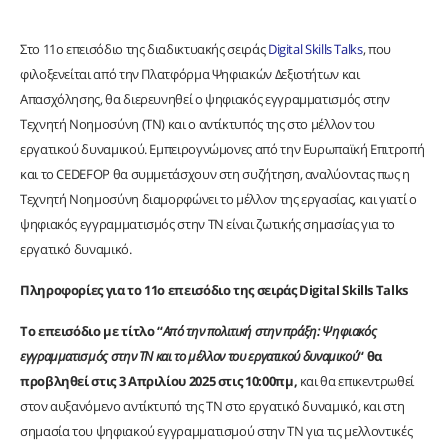
Στο 11ο επεισόδιο της διαδικτυακής σειράς
Digital Skills Talks
, που
φιλοξενείται από την Πλατφόρμα Ψηφιακών Δεξιοτήτων και
Απασχόλησης, θα διερευνηθεί ο ψηφιακός εγγραμματισμός στην
Τεχνητή Νοημοσύνη (ΤΝ) και ο αντίκτυπός της στο μέλλον του
εργατικού δυναμικού. Εμπειρογνώμονες από την Ευρωπαϊκή Επιτροπή
και το CEDEFOP θα συμμετάσχουν στη συζήτηση, αναλύοντας πως η
Τεχνητή Νοημοσύνη διαμορφώνει το μέλλον της εργασίας, και γιατί ο
ψηφιακός εγγραμματισμός στην ΤΝ είναι ζωτικής σημασίας για το
εργατικό δυναμικό.
Πληροφορίες για το 11ο επεισόδιο της σειράς Digital Skills Talks
Το επεισόδιο
με τίτλο “
Από την πολιτική στην πράξη: Ψηφιακός
εγγραμματισμός στην ΤΝ και το μέλλον του εργατικού δυναμικού
“
θα
προβληθεί
στις 3 Απριλίου 2025 στις 10:00πμ,
και θα επικεντρωθεί
στον αυξανόμενο αντίκτυπό της ΤΝ στο εργατικό δυναμικό, και στη
σημασία του ψηφιακού εγγραμματισμού στην ΤΝ για τις μελλοντικές