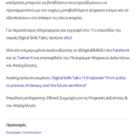
κατάρτιση μπορούν να βοηθήσουν τους εργαζόμενους να
προσαρμοστούν με τον ταχέως μεταβαλλόμενο ψηφιακό κόσμο και να
αξιοποιήσουν στο έπακρο τις νέες ευκαιρίες.
Για περισσότερες πληροφορίες και εγγραφή στο 11ο επεισόδιο της
σειράς Digital Skills Talks, πατήστε
εδώ
!
Μείνετε ενημερωμένοι ακολουθώντας το @DigitalSkillsEU στο
Facebook
και το
Twitter/X
και επισκεφθείτε την Πλατφόρμα Ψηφιακών Δεξιοτήτων
και Απασχόλησης.
Αναδημοσίευση κειμένου:
Digital Skills Talks 11th episode “From policy
to practice: AI literacy and the future workforce”
Επιμέλεια μετάφρασης: Εθνική Συμμαχία για τις Ψηφιακές Δεξιότητες &
την Απασχόληση
Οργανισμός
European Commission