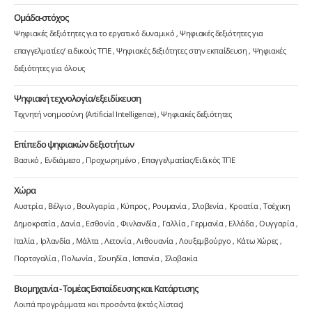
Ομάδα-στόχος
Ψηφιακές δεξιότητες για το εργατικό δυναμικό
Ψηφιακές δεξιότητες για
επαγγελματίες/ ειδικούς ΤΠΕ
Ψηφιακές δεξιότητες στην εκπαίδευση
Ψηφιακές
δεξιότητες για όλους
Ψηφιακή τεχνολογία/εξειδίκευση
Τεχνητή νοημοσύνη (Artificial Intelligence)
Ψηφιακές δεξιότητες
Επίπεδο ψηφιακών δεξιοτήτων
Βασικό
Ενδιάμεσο
Προχωρημένο
Επαγγελματίας/Ειδικός ΤΠΕ
Χώρα
Αυστρία
Βέλγιο
Βουλγαρία
Κύπρος
Ρουμανία
Σλοβενία
Κροατία
Τσέχικη
Δημοκρατία
Δανία
Εσθονία
Φινλανδία
Γαλλία
Γερμανία
Ελλάδα
Ουγγαρία
Ιταλία
Ιρλανδία
Μάλτα
Λετονία
Λιθουανία
Λουξεμβούργο
Κάτω Χώρες
Πορτογαλία
Πολωνία
Σουηδία
Ισπανία
Σλοβακία
Βιομηχανία - Τομέας Εκπαίδευσης και Κατάρτισης
Λοιπά προγράμματα και προσόντα (εκτός λίστας)