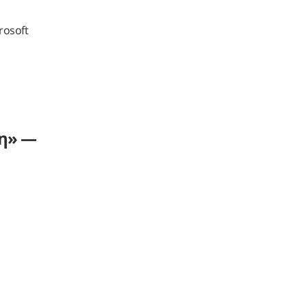
rosoft
ξη» —