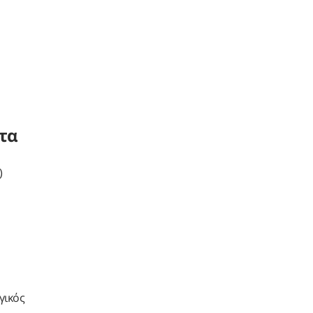
ητα
)
γικός