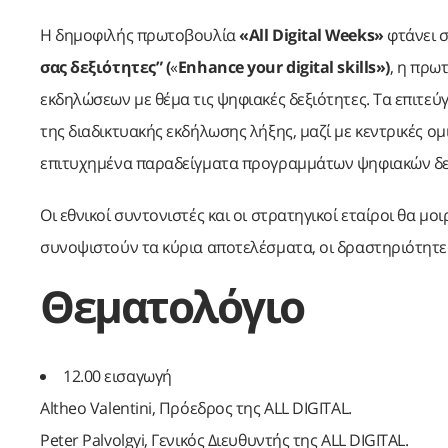
Η δημοφιλής πρωτοβουλία
«All Digital Weeks»
φτάνει σ
σας δεξιότητες”
(
«
Enhance your digital skills»)
, η πρω
εκδηλώσεων με θέμα τις ψηφιακές δεξιότητες. Τα επιτεύ
της διαδικτυακής εκδήλωσης λήξης, μαζί με κεντρικές ομι
επιτυχημένα παραδείγματα προγραμμάτων ψηφιακών δε
Οι εθνικοί συντονιστές και οι στρατηγικοί εταίροι θα μοι
συνοψιστούν τα κύρια αποτελέσματα, οι δραστηριότητες
Θεματολόγιο
12.00 εισαγωγή
Altheo Valentini, Πρόεδρος της ALL DIGITAL.
Peter Palvolgyi, Γενικός Διευθυντής της ALL DIGITAL.