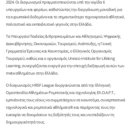
2024. Οι διαγωνισμοί πραγματοποιούνται υπό την αιγίδα 6
υπουργείων και φορέων, καθιστώντας την διοργάνωση μοναδική για
τα ευρωπαϊκά δεδομένα και το σημαντικότερο τεχνοκρατικά αθλητικό,
πολιτιστικό και εκπαιδευτικό γεγονός στην Ελλάδα.
Τα Υπουργεία Παιδείας & Θρησκευμάτων και Αθλητισμού, Ψηφιακής
Διακυβέρνησης, Οικονομικών, Τουρισμού, Ανάπτυξης, η Γενική
Γραμματεία Έρευνας και Καινοτομίας, ο Ελληνικός Οργανισμός
Τουρισμού, καθώς και ο οργανισμός Unesco-Institute for Lifelong
Learning, συνεργάζονται ενεργά για την επιτυχή διεξαγωγή αυτών των
meta αθλημάτων στην Ελλάδα .
Ο διαγωνισμός HRSF League διοργανώνεται από την Ελληνική
Ομοσπονδία Αθλημάτων Ρομποτικής και τεχνολογίας ΕΛ.Ο.Α.Ρ.Τ.,
εμπνέοντας τους νέους να συμμετάσχουν σε καινοτόμα, συναρπαστικά
τεχνολογικά και ρομποτικά αθλήματα® και παρέχοντας τους την
ευκαιρία να δοκιμάσουν τις δεξιότητές τους και να επιδείξουν τη
δημιουργικότητά τους.