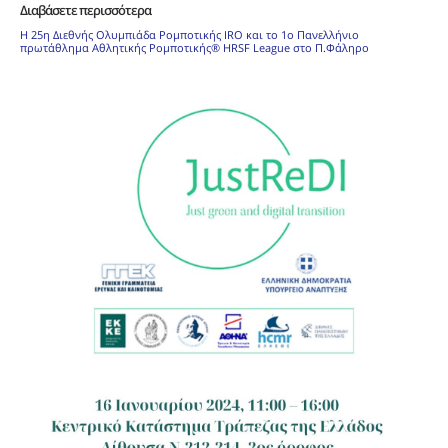
Διαβάσετε περισσότερα
Η 25η Διεθνής Ολυμπιάδα Ρομποτικής IRO και το 1ο Πανελλήνιο
πρωτάθλημα Αθλητικής Ρομποτικής® HRSF League στο Π.Φάληρο