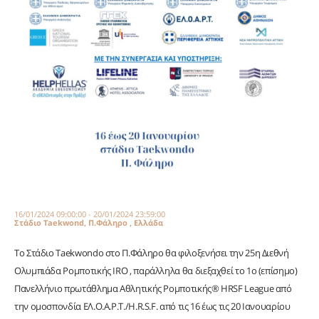
16/01/2024 09:00:00 - 20/01/2024 23:59:00
Στάδιο Taekwond, Π.Φάληρο , Ελλάδα
Το Στάδιο Taekwondo στο Π.Φάληρο θα φιλοξενήσει την 25η Διεθνή
Ολυμπιάδα Ρομποτικής IRO , παράλληλα θα διεξαχθεί το 1ο (επίσημο)
Πανελλήνιο πρωτάθλημα Αθλητικής Ρομποτικής® HRSF League από
την ομοσπονδία ΕΛ.Ο.Α.Ρ.Τ./H.R.S.F. από τις 16 έως τις 20 Ιανουαρίου