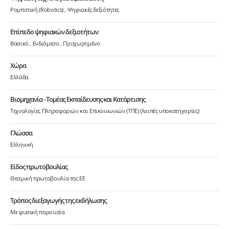
Ρομποτική (Robotics)
Ψηφιακές δεξιότητες
Επίπεδο ψηφιακών δεξιοτήτων
Βασικό
Ενδιάμεσο
Προχωρημένο
Χώρα
Ελλάδα
Βιομηχανία - Τομέας Εκπαίδευσης και Κατάρτισης
Τεχνολογίες Πληροφοριών και Επικοινωνιών (ΤΠΕ) (λοιπές υποκατηγορίες)
Γλώσσα
Ελληνική
Είδος πρωτοβουλίας
Θεσμική πρωτοβουλία της ΕΕ
Τρόπος διεξαγωγής της εκδήλωσης
Με φυσική παρουσία