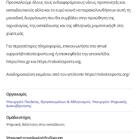
Προσκαλούμε όλους τους ενδιαφερόμενους νέους, προπονητές και
εκπαιδευτικούς αλλα και το ευρύ κοινό να παρακολουθήσουν αυτή τη
μοναδική διοργάνωση που θα συμβάλει στην προώθηση της
τεχνολογίας, της εκπαίδευσης και της αθλητικής ρομποτικής® στη
χώρα μας.
Για περισσότερες πληροφορίες, επικοινωνήστε στο email
support@roboticsports.org ή επισκεφθείτε την ιστοσελίδα:
https://iroc.gr και https://roboticsports.org.
Αναδημοσιεύση κειμένου από τον ιστότοπο https://roboticsports.org/
Οργανισμός
Υπουργείο Παιδείας, Θρησκευμάτων & Αθλητισμού
,
Υπουργείο Ψηφιακής
Διακυβέρνησης
Ομάδα-στόχος
Ψηφιακές δεξιότητες στην εκπαίδευση
Ψηφιακή τεχνολογία/εξειδίκευση