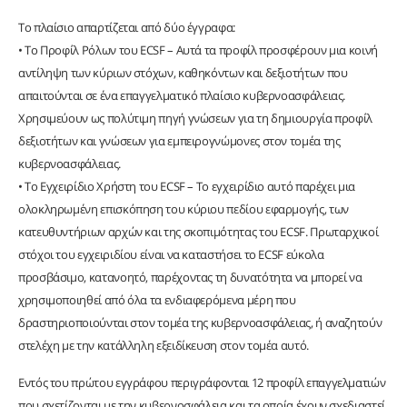
Το πλαίσιο απαρτίζεται από δύο έγγραφα:
• Το Προφίλ Ρόλων του ECSF – Αυτά τα προφίλ προσφέρουν μια κοινή
αντίληψη των κύριων στόχων, καθηκόντων και δεξιοτήτων που
απαιτούνται σε ένα επαγγελματικό πλαίσιο κυβερνοασφάλειας.
Χρησιμεύουν ως πολύτιμη πηγή γνώσεων για τη δημιουργία προφίλ
δεξιοτήτων και γνώσεων για εμπειρογνώμονες στον τομέα της
κυβερνοασφάλειας.
• Το Εγχειρίδιο Χρήστη του ECSF – Το εγχειρίδιο αυτό παρέχει μια
ολοκληρωμένη επισκόπηση του κύριου πεδίου εφαρμογής, των
κατευθυντήριων αρχών και της σκοπιμότητας του ECSF. Πρωταρχικοί
στόχοι του εγχειριδίου είναι να καταστήσει το ECSF εύκολα
προσβάσιμο, κατανοητό, παρέχοντας τη δυνατότητα να μπορεί να
χρησιμοποιηθεί από όλα τα ενδιαφερόμενα μέρη που
δραστηριοποιούνται στον τομέα της κυβερνοασφάλειας, ή αναζητούν
στελέχη με την κατάλληλη εξειδίκευση στον τομέα αυτό.
Εντός του πρώτου εγγράφου περιγράφονται 12 προφίλ επαγγελματιών
που σχετίζονται με την κυβερνοσφάλεια και τα οποία έχουν σχεδιαστεί