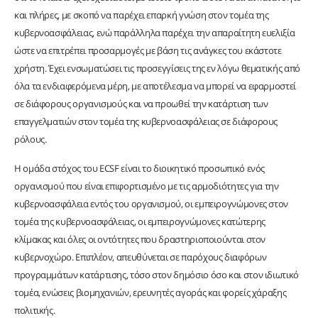
και πλήρες, με σκοπό να παρέχει επαρκή γνώση στον τομέα της
κυβερνοασφάλειας, ενώ παράλληλα παρέχει την απαραίτητη ευελιξία
ώστε να επιτρέπει προσαρμογές με βάση τις ανάγκες του εκάστοτε
χρήστη. Έχει ενσωματώσει τις προσεγγίσεις της εν λόγω θεματικής από
όλα τα ενδιαφερόμενα μέρη, με αποτέλεσμα να μπορεί να εφαρμοστεί
σε διάφορους οργανισμούς και να προωθεί την κατάρτιση των
επαγγελματιών στον τομέα της κυβερνοασφάλειας σε διάφορους
ρόλους.
Η ομάδα στόχος του ECSF είναι το διοικητικό προσωπικό ενός
οργανισμού που είναι επιφορτισμένο με τις αρμοδιότητες για την
κυβερνοασφάλεια εντός του οργανισμού, οι εμπειρογνώμονες στον
τομέα της κυβερνοασφάλειας, οι εμπειρογνώμονες κατώτερης
κλίμακας και όλες οι οντότητες που δραστηριοποιούνται στον
κυβερνοχώρο. Επιπλέον, απευθύνεται σε παρόχους διαφόρων
προγραμμάτων κατάρτισης, τόσο στον δημόσιο όσο και στον ιδιωτικό
τομέα, ενώσεις βιομηχανιών, ερευνητές αγοράς και φορείς χάραξης
πολιτικής.