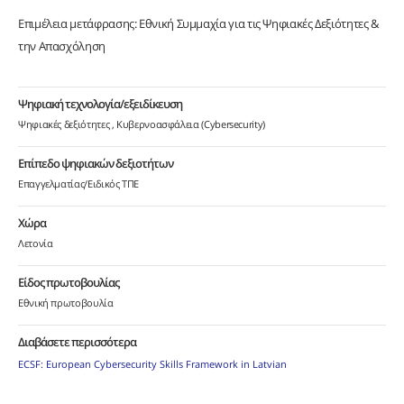
Επιμέλεια μετάφρασης: Εθνική Συμμαχία για τις Ψηφιακές Δεξιότητες &
την Απασχόληση
Ψηφιακή τεχνολογία/εξειδίκευση
Ψηφιακές δεξιότητες
Κυβερνοασφάλεια (Cybersecurity)
Επίπεδο ψηφιακών δεξιοτήτων
Επαγγελματίας/Ειδικός ΤΠΕ
Χώρα
Λετονία
Είδος πρωτοβουλίας
Εθνική πρωτοβουλία
Διαβάσετε περισσότερα
ECSF: European Cybersecurity Skills Framework in Latvian