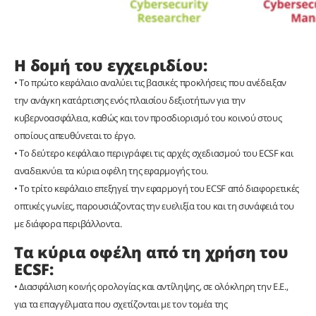
Η δομή του εγχειριδίου:
• Το πρώτο κεφάλαιο αναλύει τις βασικές προκλήσεις που ανέδειξαν
την ανάγκη κατάρτισης ενός πλαισίου δεξιοτήτων για την
κυβερνοασφάλεια, καθώς και τον προσδιορισμό του κοινού στους
οποίους απευθύνεται το έργο.
• Το δεύτερο κεφάλαιο περιγράφει τις αρχές σχεδιασμού του ECSF και
αναδεικνύει τα κύρια οφέλη της εφαρμογής του.
• Το τρίτο κεφάλαιο επεξηγεί την εφαρμογή του ECSF από διαφορετικές
οπτικές γωνίες, παρουσιάζοντας την ευελιξία του και τη συνάφειά του
με διάφορα περιβάλλοντα.
Τα κύρια οφέλη από τη χρήση του
ECSF:
• Διασφάλιση κοινής ορολογίας και αντίληψης, σε ολόκληρη την Ε.Ε.,
για τα επαγγέλματα που σχετίζονται με τον τομέα της