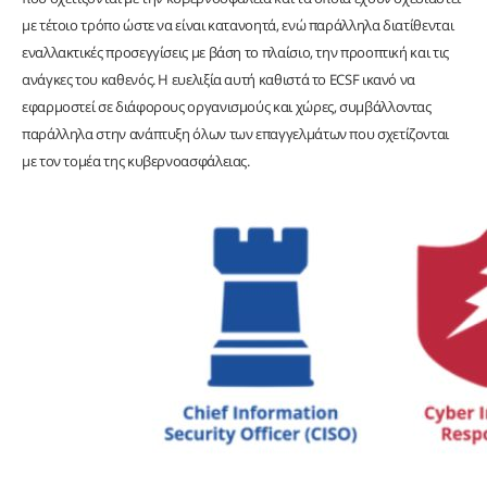
με τέτοιο τρόπο ώστε να είναι κατανοητά, ενώ παράλληλα διατίθενται
εναλλακτικές προσεγγίσεις με βάση το πλαίσιο, την προοπτική και τις
ανάγκες του καθενός. Η ευελιξία αυτή καθιστά το ECSF ικανό να
εφαρμοστεί σε διάφορους οργανισμούς και χώρες, συμβάλλοντας
παράλληλα στην ανάπτυξη όλων των επαγγελμάτων που σχετίζονται
με τον τομέα της κυβερνοασφάλειας.