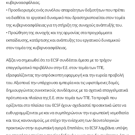
κυβερνοασφάλειας.
• Προσδιορισμός ενός συνόλου απαραίτητων δεξιοτήτων που πρέπει
να διαθέτει το εργατικό δυναμικό που δραστηριοποιείται στον τομέα
της κυβερνοασφάλειας για τη στήριξη της συνεχούς ανάπτυξής του.
• Προώθηση της συνοχής και της αρμονίας στα προγράμματα
εκπαίδευσης, κατάρτισης και ανάπτυξης του εργατικού δυναμικού
στον τομέα της κυβερνοασφάλειας.
Αξίζει να σημειωθεί ότι το ECSF συνδέεται άμεσα με το τρέχον
επαγγελματικό περιβάλλον στην Ε.Ε. στον τομέα των ΤΠΕ,
εξασφαλίζοντας την απρόσκοπτη εφαρμογή και την ευρεία προβολή
του. Αξιοποιεί την υπάρχουσα εμπειρία και τις υφιστάμενες δομές,
δημιουργώντας συνεκτικούς συνδέσμους με τα σχετικά επαγγελματικά
πρότυπα και πλαίσια της Ε.Ε. στον τομέα των ΤΠΕ. Τα προφίλ που
ορίζονται στο πλαίσιο του ECSF έχουν σχεδιαστεί προσεκτικά ώστε να
ευθυγραμμίζονται με και να συμπληρώνουν την ευρωπαϊκή νομοθεσία
και τους κανονισμούς, με στόχο την ενίσχυση των δεοντολογικών
πρακτικών στην ευρωπαϊκή αγορά. Επιπλέον, το ECSF λαμβάνει υπόψη