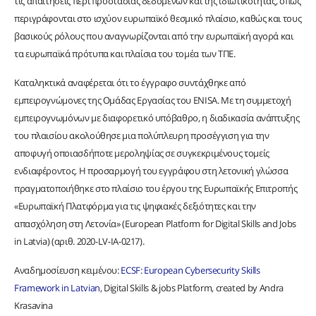
τις απαιτήσεις περί προστασίας δεδομένων και της ιδιωτικότητας, όπως
περιγράφονται στο ισχύον ευρωπαϊκό θεσμικό πλαίσιο, καθώς και τους
βασικούς ρόλους που αναγνωρίζονται από την ευρωπαϊκή αγορά και
τα ευρωπαϊκά πρότυπα και πλαίσια του τομέα των ΤΠΕ.
Καταληκτικά αναφέρεται ότι το έγγραφο συντάχθηκε από
εμπειρογνώμονες της Ομάδας Εργασίας του ENISA. Με τη συμμετοχή
εμπειρογνωμόνων με διαφορετικό υπόβαθρο, η διαδικασία ανάπτυξης
του πλαισίου ακολούθησε μια πολύπλευρη προσέγγιση για την
αποφυγή οποιασδήποτε μεροληψίας σε συγκεκριμένους τομείς
ενδιαφέροντος. Η προσαρμογή του εγγράφου στη λετονική γλώσσα
πραγματοποιήθηκε στο πλαίσιο του έργου της Ευρωπαϊκής Επιτροπής
«Ευρωπαϊκή Πλατφόρμα για τις ψηφιακές δεξιότητες και την
απασχόληση στη Λετονία» (European Platform for Digital Skills and Jobs
in Latvia) (αριθ. 2020-LV-IA-0217).
Αναδημοσίευση κειμένου:
ECSF: European Cybersecurity Skills
Framework in Latvian
, Digital Skills & jobs Platform, created by Andra
Krasavina