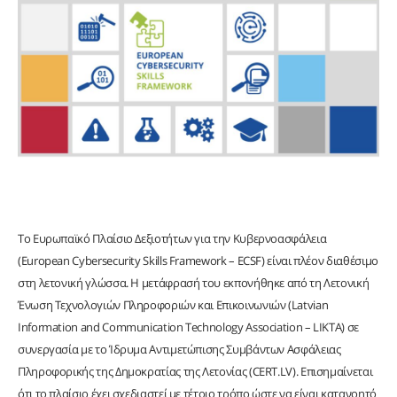
Το Ευρωπαϊκό Πλαίσιο Δεξιοτήτων για την Κυβερνοασφάλεια
(European Cybersecurity Skills Framework – ECSF) είναι πλέον διαθέσιμο
στη λετονική γλώσσα. Η μετάφρασή του εκπονήθηκε από τη Λετονική
Ένωση Τεχνολογιών Πληροφοριών και Επικοινωνιών (Latvian
Information and Communication Technology Association – LIKTA) σε
συνεργασία με το Ίδρυμα Αντιμετώπισης Συμβάντων Ασφάλειας
Πληροφορικής της Δημοκρατίας της Λετονίας (CERT.LV). Επισημαίνεται
ότι το πλαίσιο έχει σχεδιαστεί με τέτοιο τρόπο ώστε να είναι κατανοητό