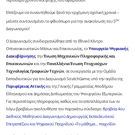
Ελπίζουμε να συναντηθούμε ξανά την ερχόμενη σχολική χρονιά –
ου
μείνετε συντονισμένοι το φθινόπωρο για την ανακοίνωση του 5
Διαγωνισμού!
Ο Διαγωνισμός συνδιοργανώθηκε από το Εθνικό Κέντρο
Οπτικοακουστικών Μέσων και Επικοινωνίας, το
Υπουργείο Ψηφιακής
Διακυβέρνησης
, την
Ένωση Μηχανικών Πληροφορικής και
Επικοινωνιών
και την
Πανελλήνια Ένωση Πτυχιούχων
Τεχνολογίας Γραφικών Τεχνών
, σε συνεργασία με την Ομάδα
Εκπαιδευτικών για τον Διαγωνισμό ScratchGame, υπό την αιγίδα της
Περιφέρειας Αττικής
και της Γενικής Γραμματείας Αποδήμου
Ελληνισμού και Δημόσιας Διπλωματίας του Υπουργείου Εξωτερικών.
Για περισσότερες πληροφορίες καθώς και τα αποτελέσματα των εν
λόγω βραβείων ακολουθήστε τον παρακάτω σύνδεσμο:
Βραβεία 4ου
Διεθνούς Μαθητικού Διαγωνισμού Δημιουργίας Εκπαιδευτικού
Επιτραπέζιου και Ψηφιακού Παιχνιδιού «Το μάθημα… παιχνίδι!»