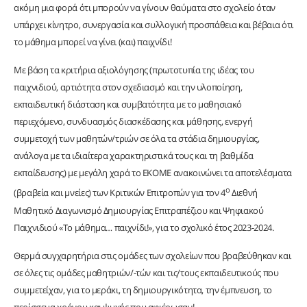
ακόμη μια φορά ότι μπορούν να γίνουν θαύματα στο σχολείο όταν
υπάρχει κίνητρο, συνεργασία και συλλογική προσπάθεια και βέβαια ότι
το μάθημα μπορεί να γίνει (και) παιχνίδι!
Με βάση τα κριτήρια αξιολόγησης (πρωτοτυπία της ιδέας του
παιχνιδιού, αρτιότητα στον σχεδιασμό και την υλοποίηση,
εκπαιδευτική διάσταση και συμβατότητα με το μαθησιακό
περιεχόμενο, συνδυασμός διασκέδασης και μάθησης, ενεργή
συμμετοχή των μαθητών/τριών σε όλα τα στάδια δημιουργίας,
ανάλογα με τα ιδιαίτερα χαρακτηριστικά τους και τη βαθμίδα
εκπαίδευσης) με μεγάλη χαρά το ΕΚΟΜΕ ανακοινώνει τα αποτελέσματα
ο
(βραβεία και μνείες) των Κριτικών Επιτροπών για τον 4
Διεθνή
Μαθητικό Διαγωνισμό Δημιουργίας Επιτραπέζιου και Ψηφιακού
Παιχνιδιού «Το μάθημα… παιχνίδι!», για το σχολικό έτος 2023-2024.
Θερμά συγχαρητήρια στις ομάδες των σχολείων που βραβεύθηκαν και
σε όλες τις ομάδες μαθητριών/-τών και τις/τους εκπαιδευτικούς που
συμμετείχαν, για το μεράκι, τη δημιουργικότητα, την έμπνευση, το
περίσσεμα χρόνου και ψυχής που αφιέρωσαν!