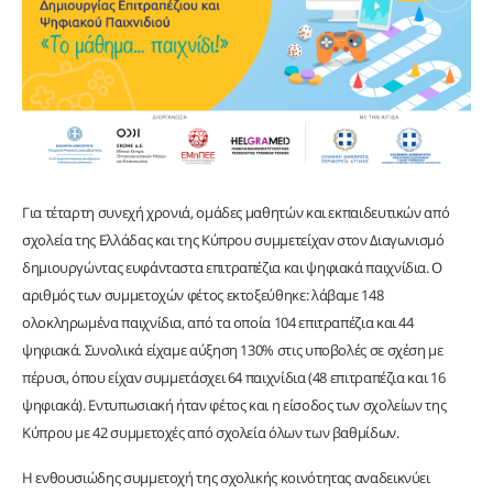
Για τέταρτη συνεχή χρονιά, ομάδες μαθητών και εκπαιδευτικών από
σχολεία της Ελλάδας και της Κύπρου συμμετείχαν στον Διαγωνισμό
δημιουργώντας ευφάνταστα επιτραπέζια και ψηφιακά παιχνίδια. Ο
αριθμός των συμμετοχών φέτος εκτοξεύθηκε: λάβαμε 148
ολοκληρωμένα παιχνίδια, από τα οποία 104 επιτραπέζια και 44
ψηφιακά. Συνολικά είχαμε αύξηση 130% στις υποβολές σε σχέση με
πέρυσι, όπου είχαν συμμετάσχει 64 παιχνίδια (48 επιτραπέζια και 16
ψηφιακά). Εντυπωσιακή ήταν φέτος και η είσοδος των σχολείων της
Κύπρου με 42 συμμετοχές από σχολεία όλων των βαθμίδων.
Η ενθουσιώδης συμμετοχή της σχολικής κοινότητας αναδεικνύει