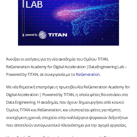
Άνοιξαν οι αιτήσεις για τη νέα ακαδημία του Ομίλου ΤΙΤΑΝ,
ReGeneration Academy for Digital Acceleration |DataEngineering Lab –
Powered by TITAN, σε συνεργασία με το
ReGeneration
.
Με νέα θεματική επιστρέφει η πρωτοβουλία ReGeneration Academy for
Digital Acceleration | Powered by TITAN, η οποία φέτος θα εστιάσει στο
Data Engineering. Η ακαδημία, που έχουν δημιουργήσει από κοινού
Όμιλος ΤΙΤΑΝ και ReGeneration, και υλοποιείται φέτος για πέμπτη
συνεχόμενη χρονιά, στοχεύει στην καλλιέργεια ψηφιακών δεξιοτήτων
που αποτελούν ανταγωνιστικό πλεονέκτημα για την αγορά εργασίας.