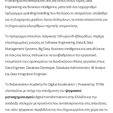
Η ακαδημία θα εκπαιδεύσει νέες και νέους στους τομείς Data
Engineering και Business Intelligence, μέσα από ένα ταχύρρυθμο
πρόγραμμα upskilling/reskilling που θα δώσει το απαραίτητο υπόβαθρο
για τη διαχείριση μεγάλου όγκου δεδομένων, τα οποία απαιτούνται για
τη δημιουργία αλγορίθμων τεχνητής νοημοσύνης.
Το πρόγραμμα σπουδών, διάρκειας 100 ωρών/8 εβδομάδων, παρέχει
ολοκληρωμένες γνώσεις σε Software Engineering, Data & Data
Management Systems, Big Data, Business Intelligence και απευθύνεται
σε όσες και όσους επιδιώκουν να αναβαθμίσουν την εργασιακή
ετοιμότητά τους προκειμένου να διεκδικήσουν θέσεις εργασίας όπως
Data Engineer, Database Developer, Database Administrator, BI Analyst
και Data Integration Engineer.
To ReGeneration Academy for Digital Acceleration | Powered by TITAN
υλοποιείται με στόχο την επιτάχυνση του
ψηφιακού
μετασχηματισμού
(digital transformation) στην Ελλάδα και την
ανάδειξη στελεχών με προσόντα που ανταποκρίνονται στις απαιτήσεις
του νέου ψηφιακού περιβάλλοντος που δημιουργείται στη χώρα και το