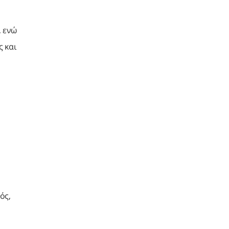
, ενώ
 και
ός,