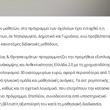
ν μαθητών, στο πρόγραμμα των σχολείων έχει ενταχθεί η η
ων, σε Νηπιαγωγείο, Δημοτικό και Γυμνάσιο, ενώ προβλέπεται
καινοτόμες διδακτικές μεθόδους.
δείας & Θρησκευμάτων προγραμματίζει την προμήθεια εξοπλι
 Ανάκαμψης και Ανθεκτικότητας Ελλάδα 2.0 με τη χρηματοδότη
πολογισμού 30 εκατομμυρίων ευρώ, αφορά περισσότερα από 1
ά ηλικιακή ομάδα και μαθησιακές ανάγκες. Τα σετ ρομποτικής
καθώς και το σχετικό λογισμικό, που επιτρέπουν την κατασκε
νο πρόγραμμα. Επιπλέον, συνοδεύονται από υποστηρικτικό
τη βέλτιστη αξιοποίησή του κατά τη μαθησιακή διαδικασία.