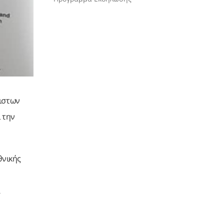
τιστων
 την
θνικής
α