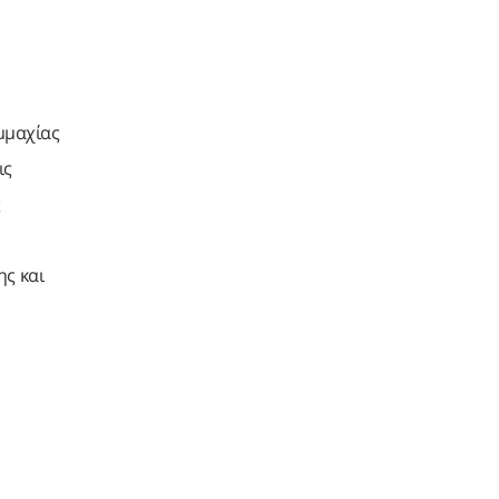
μμαχίας
ις
ς
ης και