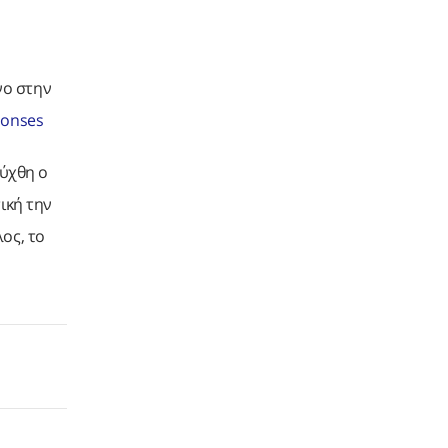
νο στην
ponses
εύχθη ο
ική την
ος, το