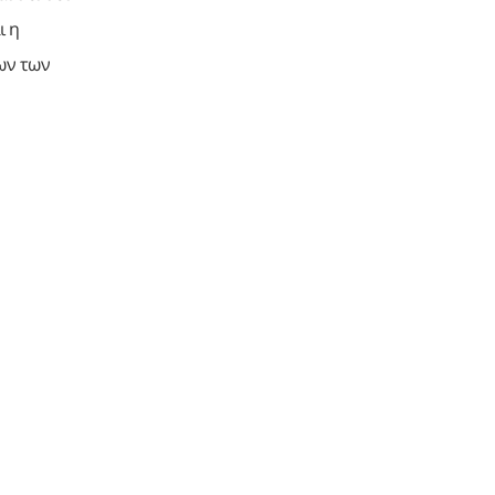
ι η
ων των