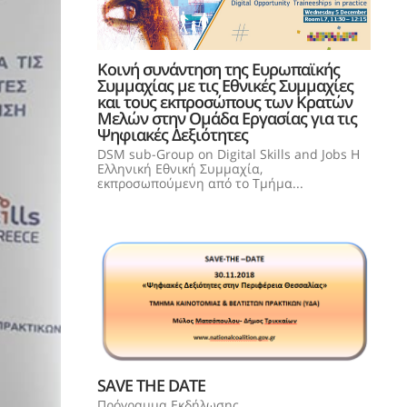
Κοινή συνάντηση της Ευρωπαϊκής
Συμμαχίας με τις Εθνικές Συμμαχίες
και τους εκπροσώπους των Κρατών
Μελών στην Ομάδα Εργασίας για τις
Ψηφιακές Δεξιότητες
DSM sub-Group on Digital Skills and Jobs Η
Ελληνική Εθνική Συμμαχία,
εκπροσωπούμενη από το Τμήμα...
SAVE THE DATE
Πρόγραμμα Εκδήλωσης