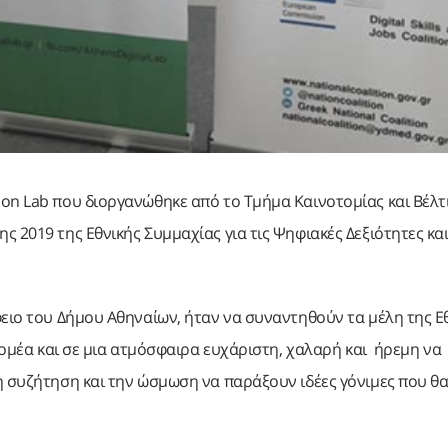
ion Lab που διοργανώθηκε από το Τμήμα Καινοτομίας και Βέλ
 2019 της Εθνικής Συμμαχίας για τις Ψηφιακές Δεξιότητες και
φειο του Δήμου Αθηναίων, ήταν να συναντηθούν τα μέλη της Ε
 τομέα και σε μια ατμόσφαιρα ευχάριστη, χαλαρή και ήρεμη να
η συζήτηση και την ώσμωση να παράξουν ιδέες γόνιμες που θ