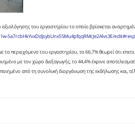
 αξιολόγησης του εργαστηρίου το οποίο βρίσκεται αναρτημέ
d/1w-5a7rcbHkYvxDdJsybUnx55Mu4pfqqRMcJe2Alvs3E/edit#res
ε το περιεχόμενο του εργαστηρίου, το 66,7% θεωρεί ότι επετ
ιημένο με τον χώρο διεξαγωγής, το 44,4% έκρινε αποτελεσματ
ποιημένο από τη συνολική διοργάνωση της εκδήλωσης και, τέλ