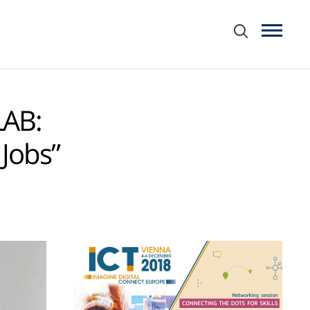
LAB:
 Jobs”