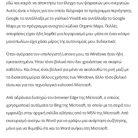
εδώ και καιρό: να αποκτήσω τον έλεγχο των ψηφιακών μου ενεργειών.
Αυτός είναι ο λόγος για τον οποίο διέγραψα το πρόγραμμα περιήγησης
Google, το αντάλλαξα με το γαλλικό Vivaldi και αντάλλαξα το Google
Maps με το πρόγραμμα ανοιχτού κώδικα Organic Maps. Πολλές
αποφάσεις είχαν ήδη ληφθεί για λογαριασμό μου· μέσα σε έναν κόσμο
μονοπωλίων είχα χάσει μέρος της αυτονομίας μου. Ενδεικτικά:
Όταν αγόρασα τον υπολογιστή Lenovo μου, τα Windows ήταν ήδη
εγκατεστημένα. Ήταν τόσο βολικό που δεν χρειάστηκε να σκεφτώ
καθόλου. Και όπως είναι βολικό για μένα να ακολουθώ τη ροή μαζί με
τα δισεκατομμύρια άλλους χρήστες των Windows, άλλο τόσο βολικό
είναι και για τον τεχνολογικό κολοσσό Microsoft.
Από αδράνεια διατηρώ τον browser Edge της Microsoft, ο οποίος
χρησιμοποιεί αυτόματα το Bing της Microsoft, το οποίο με τη σειρά του
εμφανίζει στην αρχική σελίδα ειδήσεις από το MSN της Microsoft. Από
εκνευρισμό ανοίγω το Word για να γράψω μια ανάρτηση συζήτησης,
μόνο για να θυμηθώ ότι και το Word ανήκει στη Microsoft.