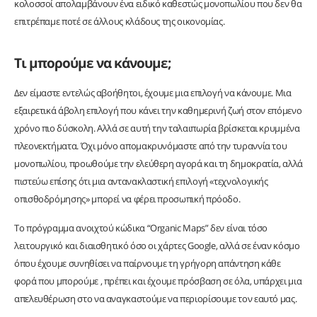
κολοσσοί απολαμβάνουν ένα ειδικό καθεστώς μονοπωλίου που δεν θα
επιτρέπαμε ποτέ σε άλλους κλάδους της οικονομίας.
Τι μπορούμε να κάνουμε;
Δεν είμαστε εντελώς αβοήθητοι, έχουμε μια επιλογή να κάνουμε. Μια
εξαιρετικά άβολη επιλογή που κάνει την καθημερινή ζωή στον επόμενο
χρόνο πιο δύσκολη. Αλλά σε αυτή την ταλαιπωρία βρίσκεται κρυμμένα
πλεονεκτήματα. Όχι μόνο απομακρυνόμαστε από την τυραννία του
μονοπωλίου, προωθούμε την ελεύθερη αγορά και τη δημοκρατία, αλλά
πιστεύω επίσης ότι μια αντανακλαστική επιλογή «τεχνολογικής
οπισθοδρόμησης» μπορεί να φέρει προσωπική πρόοδο.
Το πρόγραμμα ανοιχτού κώδικα “Organic Maps” δεν είναι τόσο
λειτουργικό και διαισθητικό όσο οι χάρτες Google, αλλά σε έναν κόσμο
όπου έχουμε συνηθίσει να παίρνουμε τη γρήγορη απάντηση κάθε
φορά που μπορούμε , πρέπει και έχουμε πρόσβαση σε όλα, υπάρχει μια
απελευθέρωση στο να αναγκαστούμε να περιορίσουμε τον εαυτό μας.