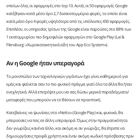
οποίων όλες οι εφαρμογές στο top 10. Αυτές οι 50 εφαρμογές Google
κατέβηκαν κατά μέσο όρο 2,7 δισεκατομμύρια φορές, το οποίο είναι
κατά μέσο όρο 4 φορές υψηλότερο από τις υπόλοιπες 450 εφαρμογές.
Επιπλέον, οι υπηρεσίες τρίτων της Google είναι παρούσες στο 88% των
1 εκατομμυρίου πιο δημοφιλών εφαρμογών στο Google Play (Lai &
Flensburg: «Χωροκατακτητικά είδη του App Eco System»).
Αν η Google ήταν υπεραγορά
Το μονοπώλιο των τεχνολογικών γιγάντων έχει γίνει καθημερινό για
εμάς και φαίνεται σαν το πιο φυσικό πράγμα γιατί όλα τα άλλα θα ήταν
ενοχλητικά. Αλλά επιτρέψτε μου να σας δώσω μερικά παραδείγματα/
μεταφορές που μπορούν να το θέσουν σε προοπτική.
Κατεβαίνεις να ψωνίσεις στο «Netto» (Google Play) και, φυσικά, θα
μπορούσες να πας σε άλλη υπεραγορά. Όμως στην πραγματικότητα
δεν γνωρίζεις κανένα άλλο, και ακόμη κι αν γνώριζες, θα έπρεπε να
δημιουργήσεις προφίλ χρήστη και έναν ακόμη κωδικό πρόσβασης πριν