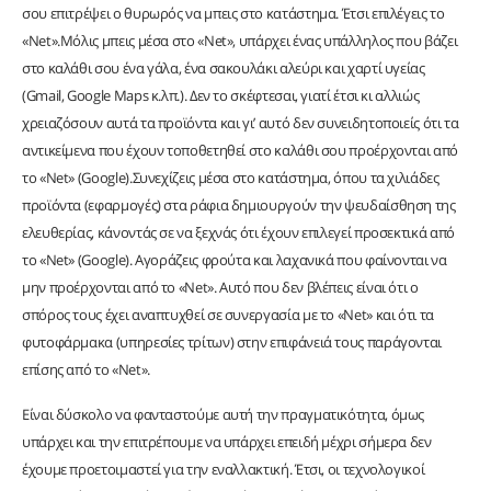
σου επιτρέψει ο θυρωρός να μπεις στο κατάστημα. Έτσι επιλέγεις το
«Net».Μόλις μπεις μέσα στο «Net», υπάρχει ένας υπάλληλος που βάζει
στο καλάθι σου ένα γάλα, ένα σακουλάκι αλεύρι και χαρτί υγείας
(Gmail, Google Maps κ.λπ.). Δεν το σκέφτεσαι, γιατί έτσι κι αλλιώς
χρειαζόσουν αυτά τα προϊόντα και γι’ αυτό δεν συνειδητοποιείς ότι τα
αντικείμενα που έχουν τοποθετηθεί στο καλάθι σου προέρχονται από
το «Net» (Google).Συνεχίζεις μέσα στο κατάστημα, όπου τα χιλιάδες
προϊόντα (εφαρμογές) στα ράφια δημιουργούν την ψευδαίσθηση της
ελευθερίας, κάνοντάς σε να ξεχνάς ότι έχουν επιλεγεί προσεκτικά από
το «Net» (Google). Αγοράζεις φρούτα και λαχανικά που φαίνονται να
μην προέρχονται από το «Net». Αυτό που δεν βλέπεις είναι ότι ο
σπόρος τους έχει αναπτυχθεί σε συνεργασία με το «Net» και ότι τα
φυτοφάρμακα (υπηρεσίες τρίτων) στην επιφάνειά τους παράγονται
επίσης από το «Net».
Είναι δύσκολο να φανταστούμε αυτή την πραγματικότητα, όμως
υπάρχει και την επιτρέπουμε να υπάρχει επειδή μέχρι σήμερα δεν
έχουμε προετοιμαστεί για την εναλλακτική. Έτσι, οι τεχνολογικοί