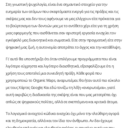
Στη γνωστική ψυχολογία, είναι ένα σημαντικό στοιχείο για την
ευημερία των ατόμων που σκεφτόμαστε ενεργά για τις πράξεις και τις
σκέψεις μας και δεν τους αφήνουμε να μας ελέγχουν είτε πρόκειται για
το βούρτσισμα των δοντιών μας με το αντίθετο χέρι είτε για τη χρήση
μιας εφαρμογής που αισθάνεται σαν αριστερή εργασία ενισχύει τον
εγκέφαλό μας διανοητικά και σωματικά. Είτε στην πραγματική είτε στην
ψηφιακή μας ζωή, η αυτονομία αποτρέπει το άγχος και την κατάθλιψη.
Γι’ αυτό θα υποστήριζα ότι όταν επιλέγουμε προγράμματα που είναι
λιγότερο εύχρηστα και λιγότερο διαισθητικά, εξασφαλίζουμε ότι η
χρήση τους αποτελεί μια συνειδητή πράξη. Κάθε φορά που
χρησιμοποιώ το Organic Maps, αναρωτιέμαι: θα ήταν αυτό πιο εύκολο
με τους Χάρτες Google; Και εδώ τονίζω τη λέξη «αναρωτιέμαι», γιατί
αυτή ακριβώς η διαδικασία της σκέψης είναι που μας μετατρέπει όχι
απλώς σε ψηφιακούς πολίτες, αλλά σε σκεπτόμενα και κριτικά άτομα.
Το λογισμικό ανοιχτού κώδικα ενισχύει όχι μόνο την ελεύθερη αγορά
και τη δημοκρατία, αλλά και τον ίδιο τον άνθρωπο. Αν δεν έχουμε
ελευθερία επιλογής και ελευθερία σκέψης, τι σημαίνει αυτό για την