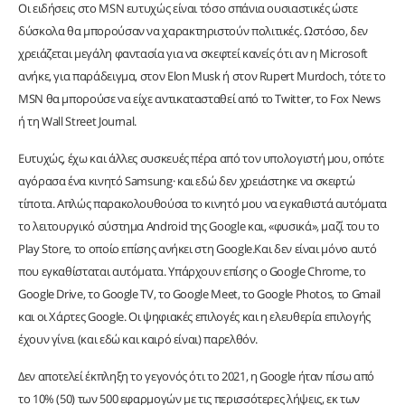
Οι ειδήσεις στο MSN ευτυχώς είναι τόσο σπάνια ουσιαστικές ώστε
δύσκολα θα μπορούσαν να χαρακτηριστούν πολιτικές. Ωστόσο, δεν
χρειάζεται μεγάλη φαντασία για να σκεφτεί κανείς ότι αν η Microsoft
ανήκε, για παράδειγμα, στον Elon Musk ή στον Rupert Murdoch, τότε το
MSN θα μπορούσε να είχε αντικατασταθεί από το Twitter, το Fox News
ή τη Wall Street Journal.
Ευτυχώς, έχω και άλλες συσκευές πέρα από τον υπολογιστή μου, οπότε
αγόρασα ένα κινητό Samsung· και εδώ δεν χρειάστηκε να σκεφτώ
τίποτα. Απλώς παρακολουθούσα το κινητό μου να εγκαθιστά αυτόματα
το λειτουργικό σύστημα Android της Google και, «φυσικά», μαζί του το
Play Store, το οποίο επίσης ανήκει στη Google.Και δεν είναι μόνο αυτό
που εγκαθίσταται αυτόματα. Υπάρχουν επίσης ο Google Chrome, το
Google Drive, το Google TV, το Google Meet, το Google Photos, το Gmail
και οι Χάρτες Google. Οι ψηφιακές επιλογές και η ελευθερία επιλογής
έχουν γίνει (και εδώ και καιρό είναι) παρελθόν.
Δεν αποτελεί έκπληξη το γεγονός ότι το 2021, η Google ήταν πίσω από
το 10% (50) των 500 εφαρμογών με τις περισσότερες λήψεις, εκ των