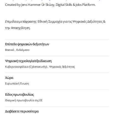
Created by Jens Hammer Úr Skúoy, Digital Skills & Jobs Platform.
Επιμέλεια μετάφρασης:
Εθνική Συμμαχία για τις Ψηφιακές Δεξιότητες &
την Απασχόληση.
Επίπεδο ψηφιακών δεξιοτήτων
Βασικό
Ενδιάμεσο
Ψηφιακή τεχνολογία/εξειδίκευση
Κυβερνοασφάλεια (Cybersecurity)
Ψηφιακές δεξιότητες
Χώρα
Ευρωπαϊκή Ένωση
Είδος πρωτοβουλίας
Θεσμική πρωτοβουλία της ΕΕ
Διαβάσετε περισσότερα