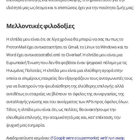
ιδιότητά μας ως άτομα και τι επιπτώσεις έχει για την ποιότητα ζωής μας;
Μελλοντικές φιλοδοξίες
Η ελπίδα μου είναι ότι σε λίγα χρόνια θα μπορώ να σας πω πως το
ProtonMail έχει αντικαταστήσει το Gmail, το Linux τα Windows και το
Word έχει αντικατασταθεί από το Overleaf. Η ελπίδα μου είναι μια
Ευρωπαϊκή Ένωση που δεν θα φοβάται έναν ψηφιακό πόλεμο με τις
Ηνωμένες Πολιτείες. Η ελπίδα μου είναι μια ελεύθερη αγορά στην
οποία οι επιμέρους εταιρείες δεν εξαγοράζουν τους ανταγωνιστές τους
για να διατηρούν την ψευδαίσθηση της ελεύθερης επιλογής· αλλά
αντιθέτως οι εταιρείες να βλέπουν το όφελος της συνεργασίας, της
ανταλλαγής γνώσης και του ανοίγματος των APIs προς όφελος όλων.
Τέλος, η ελπίδα μου είναι ότι, ως πολίτες, θα ανακτήσουμε την
ελευθερία επιλογής, την ατομικότητά μας και, κατ’ επέκταση, την
ψυχική μας ευημερία.
Αναδημοσίευση κειμένου:
If Google were a supermarket, we’d run away
,