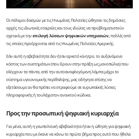
Οι πόλεμοι δασμών με τις Ηνωμένες Πολιτείες ώθησαν τις δημόσιες
αρχές, τις ιδιωτικές εταιρείες και τους ιδιώτες να προβληματιστούν
σχετικά με την
επιλογή λύσεων ψηφιακών υπηρεσιών,
πολλές από
τις οποίες προέρχονται από τις Ηνωμένες Πολιτείες Αμερικής.
Εάν αυτή η αβεβαιότητα δεν ήταν αρκετό κίνητρο, το αυξανόμενο
κόστος των συστημάτων (που δρουν στην πράξη ως μονοπώλια) που
ελέγχουν τα πάντα, από την αυτοαναφλεγόμενη λάμπα μέχρι το
σύστημα υγειονομικής περίθαλψης, μας οδήγησε επίσης να
εξετάσουμε αν θα πρέπει να στραφούμε σε ευρωπαϊκές λύσεις
πληροφορικής ή τουλάχιστον ανοικτού κώδικα.
Προς την προσωπική ψηφιακή κυριαρχία
Για μένα, αυτή η γεωπολιτική αβεβαιότητα ήταν η ώθηση για ψηφιακή
κυριαρχία που με έκανε να κάνω το πρώτο βήμα προς αυτό που ήθελα