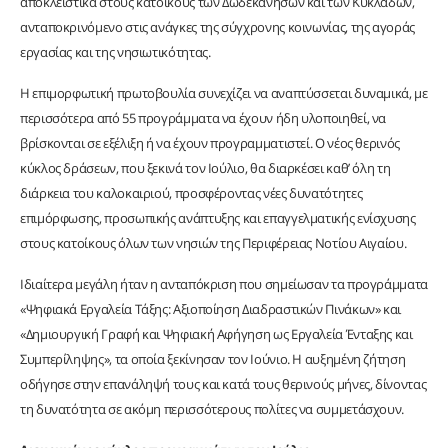
αποκλειστικά στους κατοίκους των Δωδεκανήσων και των Κυκλάδων,
ανταποκρινόμενο στις ανάγκες της σύγχρονης κοινωνίας, της αγοράς
εργασίας και της νησιωτικότητας.
Η επιμορφωτική πρωτοβουλία συνεχίζει να αναπτύσσεται δυναμικά, με
περισσότερα από 55 προγράμματα να έχουν ήδη υλοποιηθεί, να
βρίσκονται σε εξέλιξη ή να έχουν προγραμματιστεί. Ο νέος θερινός
κύκλος δράσεων, που ξεκινά τον Ιούλιο, θα διαρκέσει καθ’ όλη τη
διάρκεια του καλοκαιριού, προσφέροντας νέες δυνατότητες
επιμόρφωσης, προσωπικής ανάπτυξης και επαγγελματικής ενίσχυσης
στους κατοίκους όλων των νησιών της Περιφέρειας Νοτίου Αιγαίου.
Ιδιαίτερα μεγάλη ήταν η ανταπόκριση που σημείωσαν τα προγράμματα
«Ψηφιακά Εργαλεία Τάξης: Αξιοποίηση Διαδραστικών Πινάκων» και
«Δημιουργική Γραφή και Ψηφιακή Αφήγηση ως Εργαλεία Ένταξης και
Συμπερίληψης», τα οποία ξεκίνησαν τον Ιούνιο. Η αυξημένη ζήτηση
οδήγησε στην επανάληψή τους και κατά τους θερινούς μήνες, δίνοντας
τη δυνατότητα σε ακόμη περισσότερους πολίτες να συμμετάσχουν.