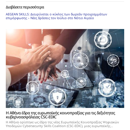
Διαβάσετε περισσότερα
AEGEAN SKILLS: Διευρύνεται ο κύκλος των δωρεάν προγραμμάτων
επιμόρφωσης – Νέες δράσεις τον Ιούλιο στο Νότιο Αιγαίο
Η Αθήνα έδρα της ευρωπαϊκής κοινοπραξίας για τις δεξιότητες
κυβερνοασφάλειας CSC-EDIC
Η Αθήνα ορίστηκε ως έδρα της νέας Ευρωπαϊκής Κοινοπραξίας Ψηφιακών
Υποδομών Cybersecurity Skills Coalition (CSC-EDIC), μιας ευρωπαϊκής...