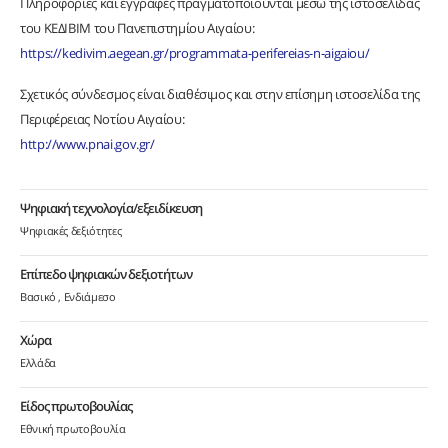
Πληροφορίες και εγγραφές πραγματοποιούνται μέσω της ιστοσελίδας
του ΚΕΔΙΒΙΜ του Πανεπιστημίου Αιγαίου:
https://kedivim.aegean.gr/programmata-perifereias-n-aigaiou/
Σχετικός σύνδεσμος είναι διαθέσιμος και στην επίσημη ιστοσελίδα της
Περιφέρειας Νοτίου Αιγαίου:
http://www.pnai.gov.gr/
Ψηφιακή τεχνολογία/εξειδίκευση
Ψηφιακές δεξιότητες
Επίπεδο ψηφιακών δεξιοτήτων
Βασικό
Ενδιάμεσο
Χώρα
Ελλάδα
Είδος πρωτοβουλίας
Εθνική πρωτοβουλία