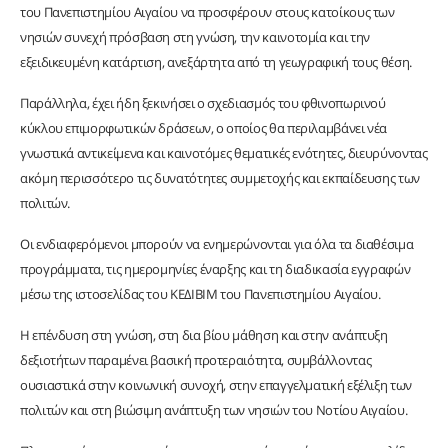
του Πανεπιστημίου Αιγαίου να προσφέρουν στους κατοίκους των
νησιών συνεχή πρόσβαση στη γνώση, την καινοτομία και την
εξειδικευμένη κατάρτιση, ανεξάρτητα από τη γεωγραφική τους θέση.
Παράλληλα, έχει ήδη ξεκινήσει ο σχεδιασμός του φθινοπωρινού
κύκλου επιμορφωτικών δράσεων, ο οποίος θα περιλαμβάνει νέα
γνωστικά αντικείμενα και καινοτόμες θεματικές ενότητες, διευρύνοντας
ακόμη περισσότερο τις δυνατότητες συμμετοχής και εκπαίδευσης των
πολιτών.
Οι ενδιαφερόμενοι μπορούν να ενημερώνονται για όλα τα διαθέσιμα
προγράμματα, τις ημερομηνίες έναρξης και τη διαδικασία εγγραφών
μέσω της ιστοσελίδας του ΚΕΔΙΒΙΜ του Πανεπιστημίου Αιγαίου.
Η επένδυση στη γνώση, στη δια βίου μάθηση και στην ανάπτυξη
δεξιοτήτων παραμένει βασική προτεραιότητα, συμβάλλοντας
ουσιαστικά στην κοινωνική συνοχή, στην επαγγελματική εξέλιξη των
πολιτών και στη βιώσιμη ανάπτυξη των νησιών του Νοτίου Αιγαίου.