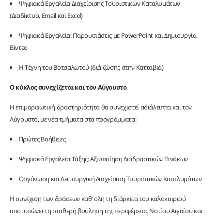
Ψηφιακά Εργαλεία Διαχείρισης Τουριστικών Καταλυμάτων
(Διαδίκτυο, Email και Excel)
Ψηφιακά Εργαλεία: Παρουσιάσεις με PowerPoint και Δημιουργία
Βίντεο
Η Τέχνη του Βοτσαλωτού (διά ζώσης στην Κατταβιά)
Ο κύκλος συνεχίζεται και τον Αύγουστο
Η επιμορφωτική δραστηριότητα θα συνεχιστεί αδιάλειπτα και τον
Αύγουστο, με νέα τμήματα στα προγράμματα:
Πρώτες Βοήθειες
Ψηφιακά Εργαλεία Τάξης: Αξιοποίηση Διαδραστικών Πινάκων
Οργάνωση και Λειτουργική Διαχείριση Τουριστικών Καταλυμάτων
Η συνέχιση των δράσεων καθ’ όλη τη διάρκεια του καλοκαιριού
αποτυπώνει τη σταθερή βούληση της περιφέρειας Νοτίου Αιγαίου και