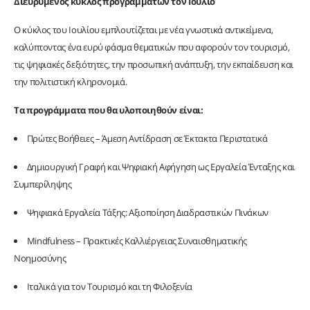
Διευρυμένος κύκλος προγραμμάτων τον Ιούλιο
Ο κύκλος του Ιουλίου εμπλουτίζεται με νέα γνωστικά αντικείμενα,
καλύπτοντας ένα ευρύ φάσμα θεματικών που αφορούν τον τουρισμό,
τις ψηφιακές δεξιότητες, την προσωπική ανάπτυξη, την εκπαίδευση και
την πολιτιστική κληρονομιά.
Τα προγράμματα που θα υλοποιηθούν είναι:
Πρώτες Βοήθειες – Άμεση Αντίδραση σε Έκτακτα Περιστατικά
Δημιουργική Γραφή και Ψηφιακή Αφήγηση ως Εργαλεία Ένταξης και
Συμπερίληψης
Ψηφιακά Εργαλεία Τάξης: Αξιοποίηση Διαδραστικών Πινάκων
Mindfulness – Πρακτικές Καλλιέργειας Συναισθηματικής
Νοημοσύνης
Ιταλικά για τον Τουρισμό και τη Φιλοξενία