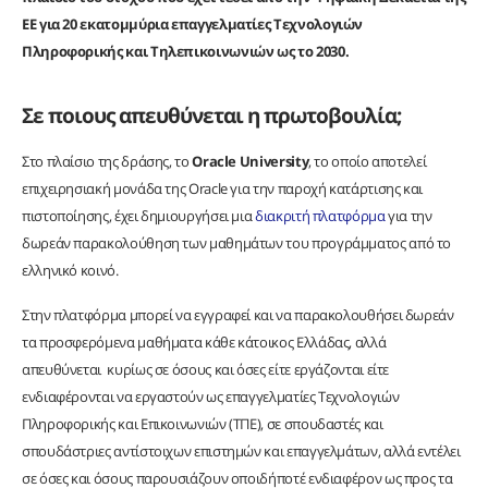
ΕΕ για 20 εκατομμύρια επαγγελματίες Τεχνολογιών
Πληροφορικής και Τηλεπικοινωνιών ως το 2030.
Σε ποιους απευθύνεται η πρωτοβουλία;
Στο πλαίσιο της δράσης, το
Oracle
University
, το οποίο αποτελεί
επιχειρησιακή μονάδα της Oracle για την παροχή κατάρτισης και
πιστοποίησης, έχει δημιουργήσει μια
διακριτή πλατφόρμα
για την
δωρεάν παρακολούθηση των μαθημάτων του προγράμματος από το
ελληνικό κοινό.
Στην πλατφόρμα μπορεί να εγγραφεί και να παρακολουθήσει δωρεάν
τα προσφερόμενα μαθήματα κάθε κάτοικος Ελλάδας, αλλά
απευθύνεται κυρίως σε όσους και όσες είτε εργάζονται είτε
ενδιαφέρονται να εργαστούν ως επαγγελματίες Τεχνολογιών
Πληροφορικής και Επικοινωνιών (ΤΠΕ), σε σπουδαστές και
σπουδάστριες αντίστοιχων επιστημών και επαγγελμάτων, αλλά εντέλει
σε όσες και όσους παρουσιάζουν οποιδήποτέ ενδιαφέρον ως προς τα