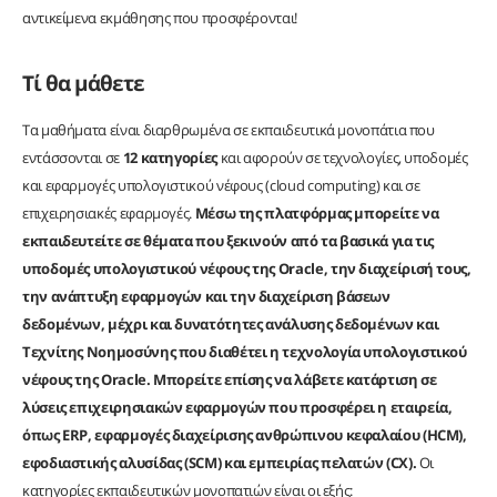
αντικείμενα εκμάθησης που προσφέρονται!
Τί θα μάθετε
Τα μαθήματα είναι διαρθρωμένα σε εκπαιδευτικά μονοπάτια που
εντάσσονται σε
12 κατηγορίες
και αφορούν σε τεχνολογίες, υποδομές
και εφαρμογές υπολογιστικού νέφους (cloud computing) και σε
επιχειρησιακές εφαρμογές.
Μέσω της πλατφόρμας μπορείτε να
εκπαιδευτείτε σε θέματα που ξεκινούν από τα βασικά για τις
υποδομές υπολογιστικού νέφους της
Oracle, την διαχείρισή τους,
την ανάπτυξη εφαρμογών και την διαχείριση βάσεων
δεδομένων, μέχρι και δυνατότητες ανάλυσης δεδομένων και
Τεχνίτης Νοημοσύνης που διαθέτει η τεχνολογία υπολογιστικού
νέφους της
Oracle. Μπορείτε επίσης να λάβετε κατάρτιση σε
λύσεις επιχειρησιακών εφαρμογών που προσφέρει η εταιρεία,
όπως
ERP, εφαρμογές διαχείρισης ανθρώπινου κεφαλαίου (HCM),
εφοδιαστικής αλυσίδας (SCM) και εμπειρίας πελατών (CX).
Οι
κατηγορίες εκπαιδευτικών μονοπατιών είναι οι εξής: