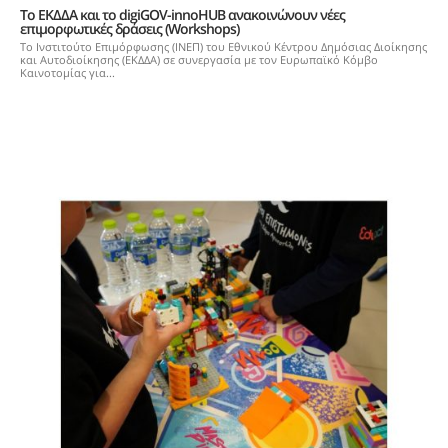
Το ΕΚΔΔΑ και το digiGOV-innoHUB ανακοινώνουν νέες
επιμορφωτικές δράσεις (Workshops)
Το Ινστιτούτο Επιμόρφωσης (ΙΝΕΠ) του Εθνικού Κέντρου Δημόσιας Διοίκησης
και Αυτοδιοίκησης (ΕΚΔΔΑ) σε συνεργασία με τoν Ευρωπαϊκό Κόμβο
Καινοτομίας για...