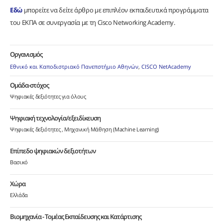
Εδώ
μπορείτε να δείτε άρθρο με επιπλέον εκπαιδευτικά προγράμματα
του ΕΚΠΑ σε συνεργασία με τη Cisco Networking Academy.
Οργανισμός
Εθνικό και Καποδιστριακό Πανεπστήμιο Αθηνών
,
CISCO NetAcademy
Ομάδα-στόχος
Ψηφιακές δεξιότητες για όλους
Ψηφιακή τεχνολογία/εξειδίκευση
Ψηφιακές δεξιότητες
Μηχανική Μάθηση (Machine Learning)
Επίπεδο ψηφιακών δεξιοτήτων
Βασικό
Χώρα
Ελλάδα
Βιομηχανία - Τομέας Εκπαίδευσης και Κατάρτισης