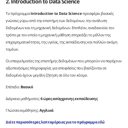
2. Introduction to Data Science
Το πρόγραμμα
Introduction to Data Science
προσφέρει βασικές
γνώσεις γύρω από την επιστήμη των δεδομένων, την ανάλυση
δεδομένων και τη μηχανική δεδομένων. Επιπλέον, αναδεικνύει τον
τρόπο με τον οποίο η μηχανική μάθηση επηρεάζει το μέλλον της
επιχειρηματικότητας, της υγείας, της εκπαίδευσης και πολλών ακόμη
τομέων.
Οι επαγγελματίες της επιστήμης δεδομένων που μπορούν να παρέχουν
αξιοποιήσιμες πληροφορίες για αποφάσεις που βασίζονται σε
δεδομένα έχουν μεγάλη ζήτηση σε όλο τον κόσμο.
Επίπεδο:
Βασικό
Διάρκεια μαθήματος:
6 ώρες
ασύγχρονης εκπαίδευσης
Γλώσσα εκμάθησης:
Αγγλικά
Δείτε περισσότερες λεπτομέρειες για το πρόγραμμα
εδώ
.