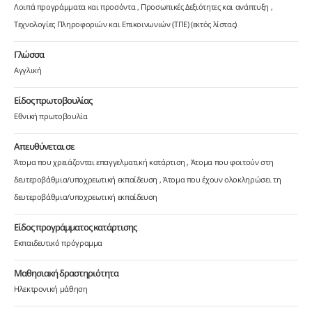
Λοιπά προγράμματα και προσόντα
Προσωπικές Δεξιότητες και ανάπτυξη
Τεχνολογίες Πληροφοριών και Επικοινωνιών (ΤΠΕ) (εκτός λίστας)
Γλώσσα
Αγγλική
Είδος πρωτοβουλίας
Εθνική πρωτοβουλία
Απευθύνεται σε
Άτομα που χρειάζονται επαγγελματική κατάρτιση
Άτομα που φοιτούν στη
δευτεροβάθμια/υποχρεωτική εκπαίδευση
Άτομα που έχουν ολοκληρώσει τη
δευτεροβάθμια/υποχρεωτική εκπαίδευση
Είδος προγράμματος κατάρτισης
Εκπαιδευτικό πρόγραμμα
Μαθησιακή δραστηριότητα
Ηλεκτρονική μάθηση