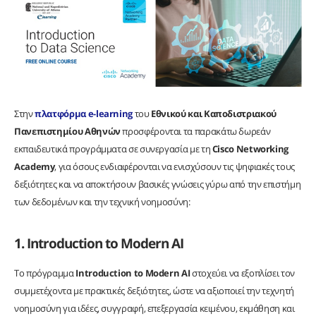
Στην
πλατφόρμα e-learning
του
Εθνικού και Καποδιστριακού
Πανεπιστημίου Αθηνών
προσφέρονται τα παρακάτω δωρεάν
εκπαιδευτικά προγράμματα σε συνεργασία με τη
Cisco Νetworking
Academy
, για όσους ενδιαφέρονται να ενισχύσουν τις ψηφιακές τους
δεξιότητες και να αποκτήσουν βασικές γνώσεις γύρω από την επιστήμη
των δεδομένων και την τεχνική νοημοσύνη:
1. Introduction to Modern AI
Το πρόγραμμα
Introduction to Modern AI
στοχεύει να εξοπλίσει τον
συμμετέχοντα με πρακτικές δεξιότητες, ώστε να αξιοποιεί την τεχνητή
νοημοσύνη για ιδέες, συγγραφή, επεξεργασία κειμένου, εκμάθηση και