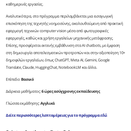
καθημερινές εργασίες.
Αναλυτικότερα, στο πρόγραμμα περιλαμβάνεται μια εισαγωγική
επισκόπηση της τεχνητής νοημοσύνης, ακολουθούμενη από πρακτική
εφαρμογή τεχνικών computer vision μέσα από φωτογραφικές
εφαρμογές, καθώς και χρήση εργαλείων μηχανικής μετάφρασης.
Επίσης, προσφέρεται εκτενής εμβάθυνση στα AI chatbots, με έμφαση
στη δημιουργία αποτελεσματικών προτροπών και στην αξιοποίηση 10+
δημοφιλών εργαλείων, όπως ChatGPT, Meta AI, Gemini, Google
Translate, Claude, HuggingChat, NotebookLM και άλλα.
Επίπεδο:
Βασικό
Διάρκεια μαθήματος:
6 ώρες
ασύγχρονης εκπαίδευσης
Γλώσσα εκμάθησης:
Αγγλικά
Δείτε περισσότερες λεπτομέρειες για το πρόγραμμα
εδώ
.