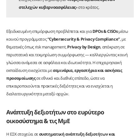
στελεχών κυβερνοασφάλειας
» στο κράτος.
Εξειδικευμένη επιμόρφωση προβλέπεται και για
DPOs & CISOs
μέσω
κοινού προγράμματος
“Cybersecurity & Privacy Compliance”
, με
θεματικές όπως risk management,
Privacy by Design
, απόκριση σε
περιστατικά και τεκμηρίωση συμμόρφωσης — καλλιεργώντας κοινή
γλώσσα ανάμεσα σε ασφάλεια και ιδιωτικότητα. Η επιχειρησιακή
εκπαίδευση ενισχύεται με
σεμινάρια, εργαστήρια και ασκήσεις
προσομοίωσης
σε εθνικό και διεθνές επίπεδο, ώστε να
επικαιροποιούνται πρακτικές δεξιότητες και να ενισχύεται η
διαλειτουργικότητα μεταξύ αρχών.
Ανάπτυξη δεξιοτήτων στο ευρύτερο
οικοσύστημα & τις ΜμΕ
Η ΕΣΚ στοχεύει σε
συστηματική ανάπτυξη δεξιοτήτων και