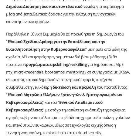
Δημόσια Διοίκηση όσο και στον ιδιωτικό τομέα,
για παράδειγμα
μέσα από εκπαιδευτικές δράσεις για την ενίσχυση των σχετικών
ικανοτήτων των φορέων.
Παράλληλα η Εθνική Συμμαχία θα (α) προωθήσει τη δημιουργία του
“
Εθνικού Σχεδίου Δράσης για την Εκπαίδευση και την
Ευαισθητοποίηση στην Κυβερνοασφάλεια
” με inputs από μέλη της,
σχολεία, ΑΕΙ και φορείς προγραμμάτων διά βίου μάθησης, (β) θα
προτείνει
προγράμματα upskilling/reskilling
για Δημόσιο και ΜμΕ
(π.χ. micro‑credentials, bootcamps, mentoring), σε συνεργασία με ΕΚΔΔΑ,
ιδιωτικούς και ακαδημαϊκούς/ερευνητικούς φορείς, και (γ) θα
συμβάλλει στη γενικότερη
δικτύωση και προβολή
του προταθέντος
“
Εθνικού Μητρώου Ελλήνων Ερευνητών & Εμπειρογνωμόνων
Κυβερνοασφάλειας
” και του “
Εθνικού Αποθεματικού
Κυβερνοασφάλειας
“, με στόχο την απώτερη ανάπτυξη της εγχώριας
αγοράς κυβερνοασφάλειας και τη διάδοση χρηματοδοτικών εργαλείων
και επενδυτικών ευκαιριών, ιδίως σε τεχνολογίες αιχμής όπως η
τεχνητή νοημοσύνη, το blockchain και το cloud security.