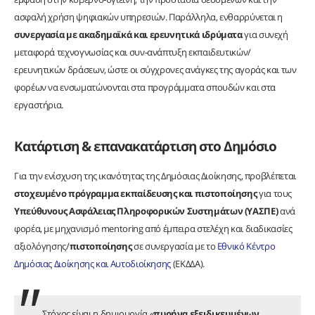
ασφαλή χρήση ψηφιακών υπηρεσιών. Παράλληλα, ενθαρρύνεται η
συνεργασία με ακαδημαϊκά και ερευνητικά ιδρύματα
για συνεχή
μεταφορά τεχνογνωσίας και συν‑ανάπτυξη εκπαιδευτικών/
ερευνητικών δράσεων, ώστε οι σύγχρονες ανάγκες της αγοράς και των
φορέων να ενσωματώνονται στα προγράμματα σπουδών και στα
εργαστήρια.
Κατάρτιση & επανακατάρτιση στο Δημόσιο
Για την ενίσχυση της ικανότητας της Δημόσιας Διοίκησης, προβλέπεται
στοχευμένο πρόγραμμα εκπαίδευσης και πιστοποίησης
για τους
Υπεύθυνους Ασφάλειας Πληροφορικών Συστημάτων (ΥΑΣΠΕ)
ανά
φορέα, με μηχανισμό mentoring από έμπειρα στελέχη και διαδικασίες
αξιολόγησης/
πιστοποίησης
σε συνεργασία με το
Εθνικό Κέντρο
Δημόσιας Διοίκησης και Αυτοδιοίκησης
(ΕΚΔΔΑ).
Στόχος είναι η δημιουργία «
πυρήνα εξειδικευμένων