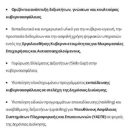
Οριζόντια ανάπτυξη δεξιοτήτων, γνώσεων και κουλτούρας
κυβερνοασφάλειας
,
Εκπαιδευτικό και ενημερωτικό υλικό για την κυβερνο-υγιεινή, την
προστασία δεδομένων και την ασφαλή χρήση ψηφιακών υπηρεσιών
εντός της
Εργαλειοθήκης Κυβερνο-ετοιμότητας
για Μικρομεσαίες
Επιχειρήσεις και Αυτοαπασχολούμενους,
Γεφύρωση Ελλείματος Δεξιοτήτων (‘Skills Gap’) στην
κυβερνοασφάλεια,
Υλοποίηση ολοκληρωμένου προγράμματος
εκπαίδευσης
κυβερνοασφάλειας σε στελέχη της Δημόσιας Διοίκησης
,
Υλοποίηση ειδικών προγραμμάτων επανειδίκευσης (reskilling) και
αναβάθμισης δεξιοτήτων (upskilling) για
Υπευθύνους Ασφάλειας
Συστημάτων Πληροφορικής και Επικοινωνιών (ΥΑΣΠΕ)
σε φορείς
της Δημόσιας Διοίκησης,