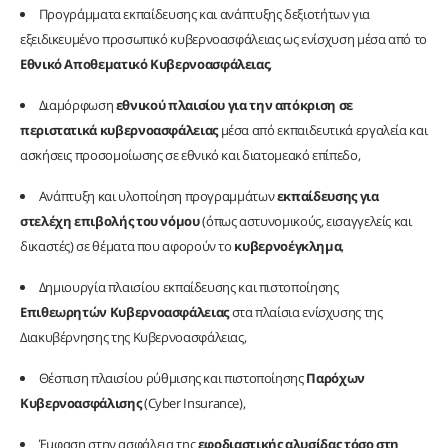
Προγράμματα εκπαίδευσης και ανάπτυξης δεξιοτήτων για
εξειδικευμένο προσωπικό κυβερνοασφάλειας ως ενίσχυση μέσα από το
Εθνικό Αποθεματικό Κυβερνοασφάλειας
,
Διαμόρφωση
εθνικού πλαισίου για την απόκριση σε
περιστατικά κυβερνοασφάλειας
μέσα από εκπαιδευτικά εργαλεία και
ασκήσεις προσομοίωσης σε εθνικό και διατομεακό επίπεδο,
Ανάπτυξη και υλοποίηση προγραμμάτων
εκπαίδευσης για
στελέχη επιβολής του νόμου
(όπως αστυνομικούς, εισαγγελείς και
δικαστές) σε θέματα που αφορούν το
κυβερνοέγκλημα
,
Δημιουργία πλαισίου εκπαίδευσης και πιστοποίησης
Επιθεωρητών Κυβερνοασφάλειας
στα πλαίσια ενίσχυσης της
Διακυβέρνησης της Κυβερνοασφάλειας,
Θέσπιση πλαισίου ρύθμισης και πιστοποίησης
Παρόχων
Κυβερνοασφάλισης
(Cyber Insurance),
Έμφαση στην ασφάλεια της
εφοδιαστικής αλυσίδας τόσο στη