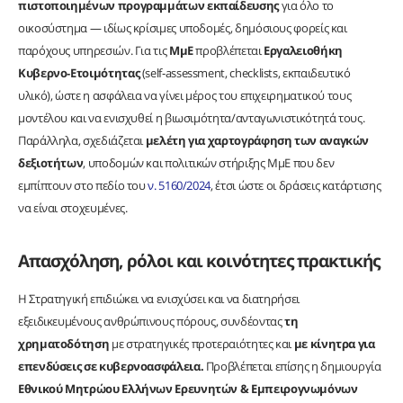
πιστοποιημένων προγραμμάτων εκπαίδευσης
για όλο το
οικοσύστημα — ιδίως κρίσιμες υποδομές, δημόσιους φορείς και
παρόχους υπηρεσιών. Για τις
ΜμΕ
προβλέπεται
Εργαλειοθήκη
Κυβερνο‑Ετοιμότητας
(self‑assessment, checklists, εκπαιδευτικό
υλικό), ώστε η ασφάλεια να γίνει μέρος του επιχειρηματικού τους
μοντέλου και να ενισχυθεί η βιωσιμότητα/ανταγωνιστικότητά τους.
Παράλληλα, σχεδιάζεται
μελέτη για χαρτογράφηση των αναγκών
δεξιοτήτων
, υποδομών και πολιτικών στήριξης ΜμΕ που δεν
εμπίπτουν στο πεδίο του
ν. 5160/2024
, έτσι ώστε οι δράσεις κατάρτισης
να είναι στοχευμένες.
Απασχόληση, ρόλοι και κοινότητες πρακτικής
Η Στρατηγική επιδιώκει να ενισχύσει και να διατηρήσει
εξειδικευμένους ανθρώπινους πόρους, συνδέοντας
τη
χρηματοδότηση
με στρατηγικές προτεραιότητες και
με κίνητρα για
επενδύσεις σε κυβερνοασφάλεια.
Προβλέπεται επίσης η δημιουργία
Εθνικού Μητρώου Ελλήνων Ερευνητών & Εμπειρογνωμόνων