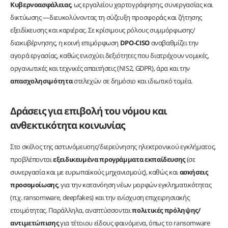
Κυβερνοασφάλειας
, ως εργαλείου χαρτογράφησης, συνεργασίας και
δικτύωσης —διευκολύνοντας τη σύζευξη προσφοράς και ζήτησης
εξειδίκευσης και καριέρας. Σε κρίσιμους ρόλους συμμόρφωσης/
διακυβέρνησης, η κοινή επιμόρφωση
DPO‑CISO
αναβαθμίζει την
αγορά εργασίας, καθώς ενισχύει δεξιότητες που διατρέχουν νομικές,
οργανωτικές και τεχνικές απαιτήσεις (NIS2, GDPR), άρα και την
απασχολησιμότητα
στελεχών σε δημόσιο και ιδιωτικό τομέα.
Δράσεις για επιβολή του νόμου και
ανθεκτικότητα κοινωνίας
Στο σκέλος της αστυνόμευσης/διερεύνησης ηλεκτρονικού εγκλήματος,
προβλέπονται
εξειδικευμένα προγράμματα εκπαίδευσης
(σε
συνεργασία και με ευρωπαϊκούς μηχανισμούς), καθώς και
ασκήσεις
προσομοίωσης
, για την κατανόηση νέων μορφών εγκληματικότητας
(π.χ. ransomware, deepfakes) και την ενίσχυση επιχειρησιακής
ετοιμότητας. Παράλληλα, αναπτύσσονται
πολιτικές πρόληψης/
αντιμετώπισης
για τέτοιου είδους φαινόμενα, όπως το ransomware