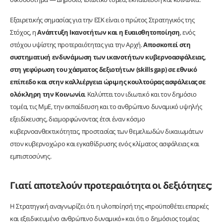
Εξαιρετικής σημασίας για την ΕΣΚ είναι ο πρώτος Στρατηγικός της
Στόχος, η
Ανάπτυξη Ικανοτήτων και η Ευαισθητοποίηση
, ενός
στόχου υψίστης προτεραιότητας για την Αρχή.
Αποσκοπεί στη
συστηματική ενδυνάμωση των ικανοτήτων κυβερνοασφάλειας,
στη γεφύρωση του χάσματος δεξιοτήτων (skills gap) σε εθνικό
επίπεδο και στην καλλιέργεια ώριμης κουλτούρας ασφάλειας σε
ολόκληρη την Κοινωνία
. Καλύπτει τον ιδιωτικό και τον δημόσιο
τομέα, τις ΜμΕ, την εκπαίδευση και το ανθρώπινο δυναμικό υψηλής
εξειδίκευσης, διαμορφώνοντας έτσι έναν κόσμο
κυβερνοανθεκτικότητας, προστασίας των θεμελιωδών δικαιωμάτων
στον κυβερνοχώρο και εγκαθίδρυσης ενός κλίματος ασφάλειας και
εμπιστοσύνης.
Γιατί αποτελούν προτεραιότητα οι δεξιότητες;
Η Στρατηγική αναγνωρίζει ότι η υλοποίησή της «προϋποθέτει επαρκές
και εξειδικευμένο ανθρώπινο δυναμικό» και ότι ο δημόσιος τομέας