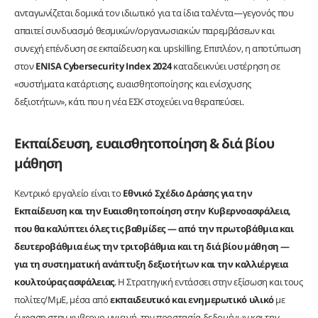
ανταγωνίζεται δομικά τον ιδιωτικό για τα ίδια ταλέντα—γεγονός που
απαιτεί συνδυασμό θεσμικών/οργανωσιακών παρεμβάσεων και
συνεχή επένδυση σε εκπαίδευση και upskilling. Επιπλέον, η αποτύπωση
στον
ENISA Cybersecurity Index 2024
καταδεικνύει υστέρηση σε
«συστήματα κατάρτισης, ευαισθητοποίησης και ενίσχυσης
δεξιοτήτων», κάτι που η νέα ΕΣΚ στοχεύει να θεραπεύσει.
Εκπαίδευση, ευαισθητοποίηση & διά βίου
μάθηση
Κεντρικό εργαλείο είναι το
Εθνικό Σχέδιο Δράσης για την
Εκπαίδευση και την Ευαισθητοποίηση στην Κυβερνοασφάλεια,
που θα καλύπτει όλες τις βαθμίδες — από την πρωτοβάθμια και
δευτεροβάθμια έως την τριτοβάθμια και τη διά βίου μάθηση —
για τη συστηματική ανάπτυξη δεξιοτήτων και την καλλιέργεια
κουλτούρας ασφάλειας
. Η Στρατηγική εντάσσει στην εξίσωση και τους
πολίτες/ΜμΕ, μέσα από
εκπαιδευτικό και ενημερωτικό υλικό
με
έμφαση στην κυβερνο‑υγιεινή, την προστασία δεδομένων και την