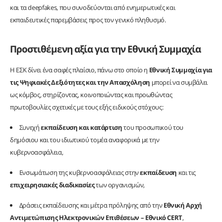
και τα deepfakes, που συνοδεύονται από ενημερωτικές και
εκπαιδευτικές παρεμβάσεις προς τον γενικό πληθυσμό.
Προστιθέμενη αξία για την Εθνική Συμμαχία
Η ΕΣΚ δίνει ένα σαφές πλαίσιο, πάνω στο οποίο η
Εθνική Συμμαχία για
τις Ψηφιακές Δεξιότητες και την Απασχόληση
μπορεί να συμβάλει
ως κόμβος, στηρίζοντας, κοινοποιώντας και προωθώντας
πρωτοβουλίες σχετικές με τους εξής ειδικούς στόχους:
Συνεχή
εκπαίδευση και κατάρτιση
του προσωπικού του
δημόσιου και του ιδιωτικού τομέα αναφορικά με την
κυβερνοασφάλεια,
Ενσωμάτωση της κυβερνοασφάλειας στην
εκπαίδευση
και τις
επιχειρησιακές διαδικασίες
των οργανισμών,
Δράσεις εκπαίδευσης και μέτρα πρόληψης από την
Εθνική Αρχή
Αντιμετώπισης Ηλεκτρονικών Επιθέσεων – Εθνικό CERT
,