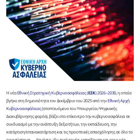
Η νέα
Εθνική Στρατηγική Κυβερνοασφάλειας (
ΕΣΚ
) 2026–2030
, η οποία
βγήκε στη δημοσιότητα τον Δεκέμβριο του 2025 από την
Εθνική Αρχή
Κυβερνοασφάλειας
(εποπτευόμενο του Υπουργείου Ψηφιακής
Διακυβέρνησης φορέα), βάζει στο επίκεντρο την κυβερνοασφάλεια σε
συνδυασμό με την ανάπτυξη δεξιοτήτων, την εκπαίδευση, την
κατάρτιση/επανακατάρτιση και τις προοπτικές απασχόλησης σε όλο το
οικοσύστημα — Δημόσιο, ιδιωτικό τομέα, εκπαίδευση και κοινωνία.