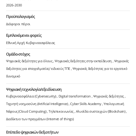
2026-2030
Προϋπολογισμός
Διάφοροι πόροι
Εμπλεκόμενοι φορείς
Εθνική Αρχή Κυβερνοασφάλειας
Ομάδα-στόχος
Ψηφιακές δεξιότητες για όλους
Ψηφιακές δεξιότητες στην εκπαίδευση
Ψηφιακές
δεξιότητες για επαγγελματίες/ ειδικούς ΤΠΕ
Ψηφιακές δεξιότητες για το εργατικό
δυναμικό
Ψηφιακή τεχνολογία/εξειδίκευση
Κυβερνοασφάλεια (Cybersecurity)
Digital transformation
Ψηφιακές δεξιότητες
Τεχνητή νοημοσύνη (Artificial Intelligence)
Cyber Skills Academy
Υπολογιστική
Νέφους (Cloud Computing)
Τηλεπικοινωνίες
Αλυσίδα συστοιχιών (Blockchain)
Διαδίκτυο των πραγμάτων (Internet of things)
Επίπεδο ψηφιακών δεξιοτήτων