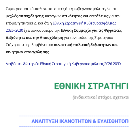
Συμπερασματικά, καθίσταται σαφές ότι η κυβερνοασφάλεια γίνεται
μοχλός
απασχόλησης
,
ανταγωνιστικότητας
και ασφάλειας
για την
επόμενη πενταετία, και ότι η
Εθνική Στρατηγική Κυβερνοασφάλειας
2026–2030
έχει συνοδοιπόρο την
Εθνική Συμμαχία για τις Ψηφιακές
Δεξιότητες και την Απασχόληση
για τον πρώτο της Στρατηγικό
Στόχο, που περιλαμβάνει μια
συνεκτική πολιτική δεξιοτήτων και
κινήτρων απασχόλησης
.
Διαβάστε εδώ τη νέα Εθνική Στρατηγική Κυβερνοασφάλειας 2026-2030