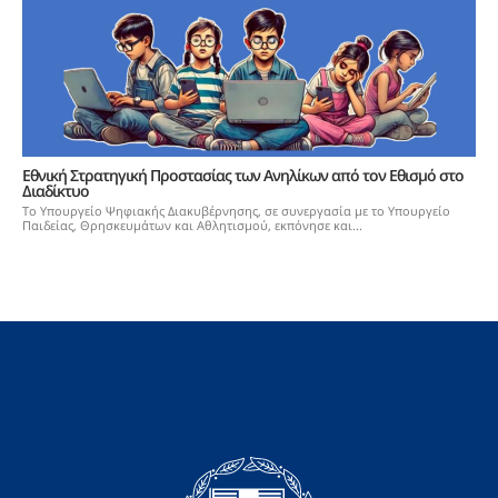
Εθνική Στρατηγική Προστασίας των Ανηλίκων από τον Εθισμό στο
Διαδίκτυο
Το Υπουργείο Ψηφιακής Διακυβέρνησης, σε συνεργασία με το Υπουργείο
Παιδείας, Θρησκευμάτων και Αθλητισμού, εκπόνησε και...