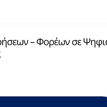
ιρήσεων – Φορέων σε Ψηφι
ς