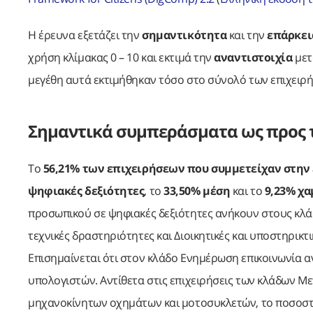
Η έρευνα εξετάζει την
σημαντικότητα
και την
επάρκει
χρήση κλίμακας 0 – 10 και εκτιμά την
αναντιστοιχία
μετ
μεγέθη αυτά εκτιμήθηκαν τόσο στο σύνολό των επιχειρή
Σημαντικά συμπεράσματα ως προς τ
Το
56,21% των επιχειρήσεων που συμμετείχαν στην 
ψηφιακές δεξιότητες
, το
33,50% μέση
και το
9,23% χ
προσωπικού σε ψηφιακές δεξιότητες ανήκουν στους κλάδ
τεχνικές δραστηριότητες και Διοικητικές και υποστηρικτ
Επισημαίνεται ότι στον κλάδο Ενημέρωση επικοινωνία α
υπολογιστών. Αντίθετα στις επιχειρήσεις των κλάδων Με
μηχανοκίνητων οχημάτων και μοτοσυκλετών, το ποσοστό