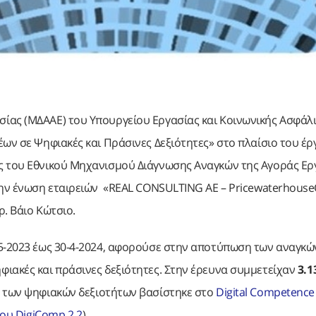
ίας (ΜΔΑΑΕ) του Υπουργείου Εργασίας και Κοινωνικής Ασφάλι
έων σε Ψηφιακές και Πράσινες Δεξιότητες» στο πλαίσιο του έρ
ς του Εθνικού Μηχανισμού Διάγνωσης Αναγκών της Αγοράς Ερ
 την ένωση εταιρειών «REAL CONSULTING AE – Pricewaterhous
ρ. Βάιο Κώτσιο.
-5-2023 έως 30-4-2024, αφορούσε στην αποτύπωση των αναγκώ
ιακές και πράσινες δεξιότητες. Στην έρευνα συμμετείχαν
3.1
ή των ψηφιακών δεξιοτήτων βασίστηκε στο
Digital Competence
ου DigiComp 2.2
).