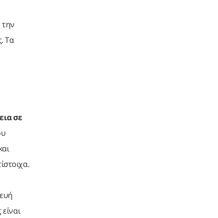
 την
. Τα
εια σε
ου
και
τίστοιχα.
κευή
 είναι