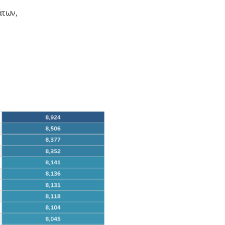
άτων,