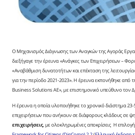
Ο Μηχανισμός Διάγνωσης των Αναγκών της Αγοράς Εργασ
διεξήγαγε την έρευνα «Ανάγκες των Επιχειρήσεων – Φορ
«Αναβάθμιση δυνατοτήτων και επέκταση της λειτουργία
για την περίοδο 2021-2023». Η έρευνα εκπονήθηκε από
Business Solutions AE», με επιστημονικό υπεύθυνο τον Δ
Η έρευνα η οποία υλοποιήθηκε το χρονικό διάστημα 23
επιχειρήσεων που ανήκουν σε διάφορους κλάδους σε ψηφ
επιχειρήσεις
, με ολοκληρωμένες αποκρίσεις Η επιλογ
Framework for Citizens (DigComp) 2.2
(
Ελληνική έκδοση τ